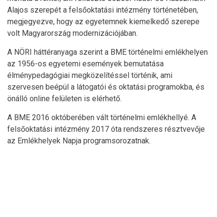
Alajos szerepét a felsőoktatási intézmény történetében,
megjegyezve, hogy az egyetemnek kiemelkedő szerepe
volt Magyarország modernizációjában.
A NÖRI háttéranyaga szerint a BME történelmi emlékhelyen
az 1956-os egyetemi események bemutatása
élménypedagógiai megközelítéssel történik, ami
szervesen beépül a látogatói és oktatási programokba, és
önálló online felületen is elérhető.
A BME 2016 októberében vált történelmi emlékhellyé. A
felsőoktatási intézmény 2017 óta rendszeres résztvevője
az Emlékhelyek Napja programsorozatnak.