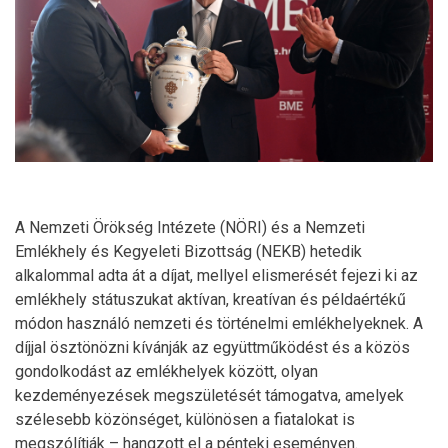
A Nemzeti Örökség Intézete (NÖRI) és a Nemzeti
Emlékhely és Kegyeleti Bizottság (NEKB) hetedik
alkalommal adta át a díjat, mellyel elismerését fejezi ki az
emlékhely státuszukat aktívan, kreatívan és példaértékű
módon használó nemzeti és történelmi emlékhelyeknek. A
díjjal ösztönözni kívánják az együttműködést és a közös
gondolkodást az emlékhelyek között, olyan
kezdeményezések megszületését támogatva, amelyek
szélesebb közönséget, különösen a fiatalokat is
megszólítják – hangzott el a pénteki eseményen.