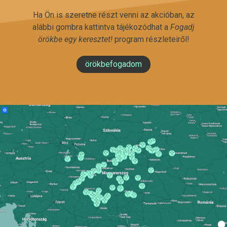
Ha Ön is szeretne részt venni az akcióban, az
alábbi gombra kattintva tájékozódhat a
Fogadj
örökbe egy keresztet!
program részleteiről!
örökbefogadom