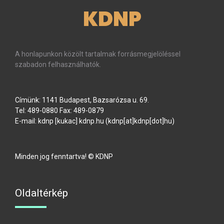
KDNP
A honlapunkon közölt tartalmak forrásmegjelöléssel
szabadon felhasználhatók.
Címünk: 1141 Budapest, Bazsarózsa u. 69.
Tel: 489-0880 Fax: 489-0879
E-mail:
kdnp
[kukac]
kdnp
.
hu
(kdnp[at]kdnp[dot]hu)
Minden jog fenntartva! © KDNP
Oldaltérkép