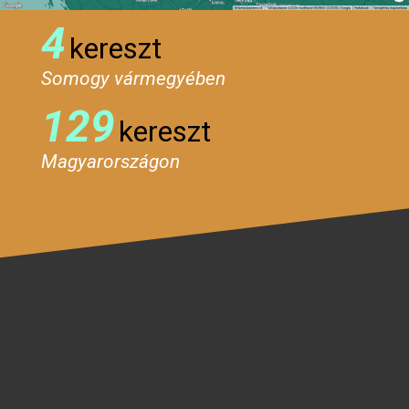
4
kereszt
Somogy vármegyében
129
kereszt
Magyarországon