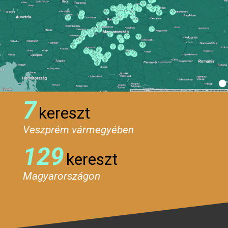
7
kereszt
Veszprém vármegyében
129
kereszt
Magyarországon