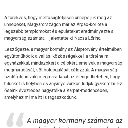
A törekvés, hogy méltóságteljesen ünnepeljük meg az
ünnepeket, Magyarországon már az Árpád-kor óta a
legszebb templomokat és épületeket eredményezte a
magyarság számára – jelentette ki Nacsa Lőrinc.
Leszögezte, a magyar kormány az Alaptörvény értelmében
együttműködik a vallási közösségekkel, a történelmi
egyházakkal, mindazokért a célokért, amelyek a magyarság
megmaradását, sőt boldogulását célozzák. A magyarság
szülőföldön való megmaradásához elengedhetetlen, hogy
hitünket is helyben és anyanyelvünkön tudjuk gyakorolni. Ez
őseink évezredes hagyatéka a Kárpát-medencében,
amelyhez mi ma itt is ragaszkodunk.
A magyar kormány számára az