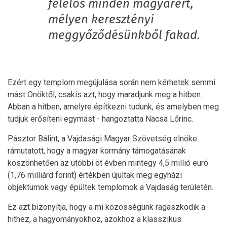
felelős minden magyarért,
mélyen keresztényi
meggyőződésünkből fakad.
Ezért egy templom megújulása során nem kérhetek semmi
mást Önöktől, csakis azt, hogy maradjunk meg a hitben.
Abban a hitben, amelyre építkezni tudunk, és amelyben meg
tudjuk erősíteni egymást - hangoztatta Nacsa Lőrinc.
Pásztor Bálint, a Vajdasági Magyar Szövetség elnöke
rámutatott, hogy a magyar kormány támogatásának
köszönhetően az utóbbi öt évben mintegy 4,5 millió euró
(1,76 milliárd forint) értékben újultak meg egyházi
objektumok vagy épültek templomok a Vajdaság területén.
Ez azt bizonyítja, hogy a mi közösségünk ragaszkodik a
hithez, a hagyományokhoz, azokhoz a klasszikus