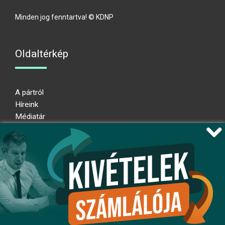
Minden jog fenntartva! © KDNP
Oldaltérkép
A pártról
Híreink
Médiatár
Impresszum
Adatkezelési nyilatkozat
Átláthatósági nyilatkozat
Ugrás az oldal tetejére
Kövessen minket!