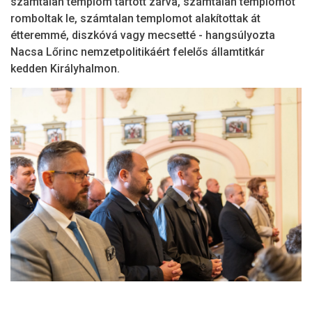
számtalan templom tartott zárva, számtalan templomot
romboltak le, számtalan templomot alakítottak át
étteremmé, diszkóvá vagy mecsetté - hangsúlyozta
Nacsa Lőrinc nemzetpolitikáért felelős államtitkár
kedden Királyhalmon.