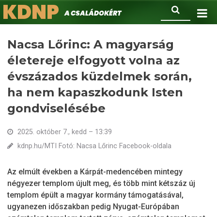
KDNP
Ugrás
Keresés
A családokért.
a
tartalomra
Nacsa Lőrinc: A magyarság
életereje elfogyott volna az
évszázados küzdelmek során,
ha nem kapaszkodunk Isten
gondviselésébe
2025. október 7., kedd – 13:39
kdnp.hu/MTI Fotó: Nacsa Lőrinc Facebook-oldala
Az elmúlt években a Kárpát-medencében mintegy
négyezer templom újult meg, és több mint kétszáz új
templom épült a magyar kormány támogatásával,
ugyanezen időszakban pedig Nyugat-Európában