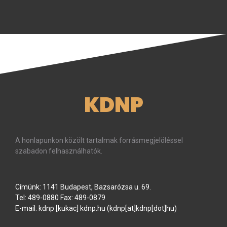
KDNP
A honlapunkon közölt tartalmak forrásmegjelöléssel
szabadon felhasználhatók.
Címünk: 1141 Budapest, Bazsarózsa u. 69.
Tel: 489-0880 Fax: 489-0879
E-mail:
kdnp
[kukac]
kdnp
.
hu
(kdnp[at]kdnp[dot]hu)