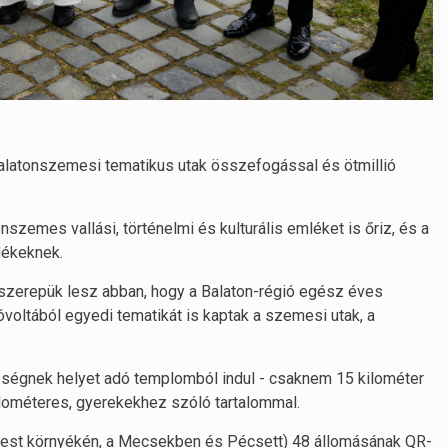
alatonszemesi tematikus utak összefogással és ötmillió
zemes vallási, történelmi és kulturális emléket is őriz, és a
dékeknek.
szerepük lesz abban, hogy a Balaton-régió egész éves
jóvoltából egyedi tematikát is kaptak a szemesi utak, a
epségnek helyet adó templomból indul - csaknem 15 kilométer
kilométeres, gyerekekhez szóló tartalommal.
apest környékén, a Mecsekben és Pécsett) 48 állomásának QR-