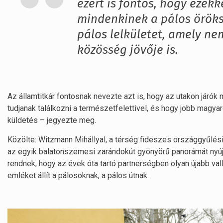
ezért is fontos, hogy eze
mindenkinek a pálos öröks
pálos lelkületet, amely n
közösség jövője is.
Az államtitkár fontosnak nevezte azt is, hogy az utakon járók
tudjanak találkozni a természetfelettivel, és hogy jobb magy
küldetés – jegyezte meg.
Közölte: Witzmann Mihállyal, a térség fideszes országgyűlési 
az egyik balatonszemesi zarándokút gyönyörű panorámát nyú
rendnek, hogy az évek óta tartó partnerségben olyan újabb val
emléket állít a pálosoknak, a pálos útnak.