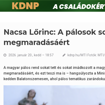
KDNP
A családokért.
Ugrás
a
tartalomra
Nacsa Lőrinc: A pálosok s
megmaradásáért
2026. január 20., kedd – 18:57
kdnp.hu/MTI Fotók: MTI
A magyar pálos rend sokat tett és sokat imádkozott a ma
megmaradásáért, és ezt teszi ma is – hangsúlyozta a Minis
kedden Balatonszemesen, ahol pálos tematikus zarándokut