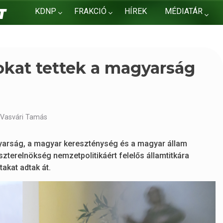
KDNP
FRAKCIÓ
HÍREK
MÉDIATÁR
KAPCSOLAT
okat tettek a magyarság
/Vasvári Tamás
gyarság, a magyar kereszténység és a magyar állam
zterelnökség nemzetpolitikáért felelős államtitkára
akat adtak át.