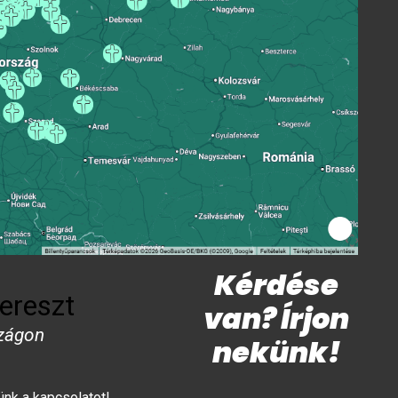
Kérdése
ereszt
van? Írjon
zágon
nekünk!
lünk a kapcsolatot!