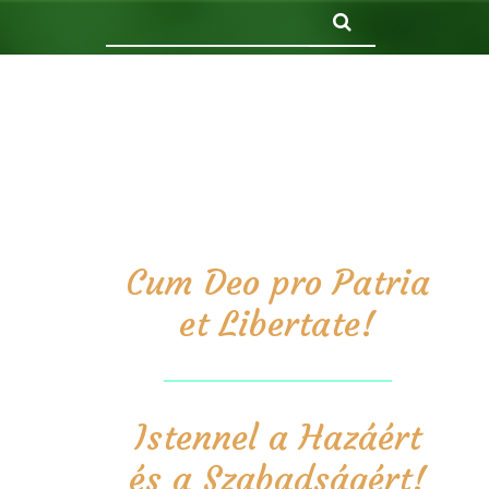
Keresés
Cum Deo pro Patria
et Libertate!
Istennel a Hazáért
és a Szabadságért!