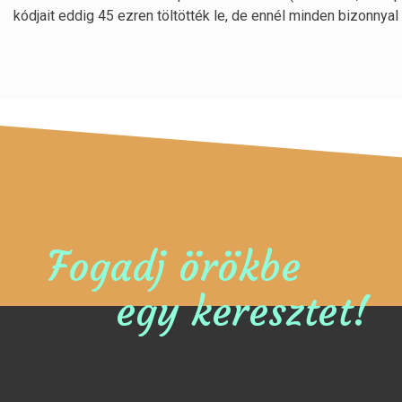
kódjait eddig 45 ezren töltötték le, de ennél minden bizonnyal
Fogadj örökbe
egy keresztet!