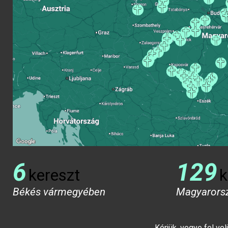
6
129
kereszt
k
Békés vármegyében
Magyarors
Kérjük, vegye fel ve