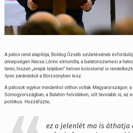
A pálos rend alapítója, Boldog Özséb születésének évfordulój
ünnepségen Nacsa Lőrinc elmondta, a balatonszemesi a hatodi
tenni, hiszen „erejük teljében” hetven kolostorral is rendelk
ilyen zarándokút a Börzsönyben lesz.
A pálosok egykor mindenhol otthon voltak Magyarországon: a 
Somogyországban, a Balaton-felvidéken, sőt távolabb is, az
politikus. Hozzáfűzte,
ez a jelenlét ma is áthatja