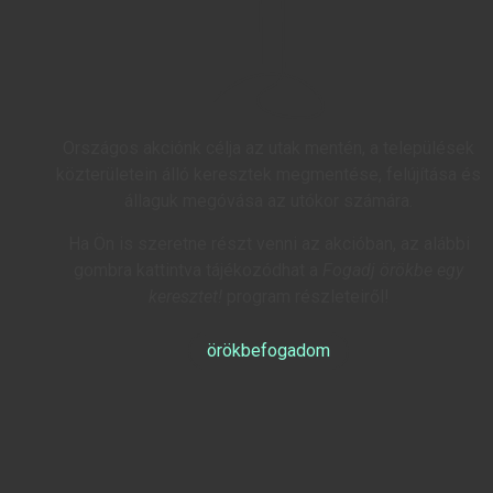
Országos akciónk célja az utak mentén, a települések
közterületein álló keresztek megmentése, felújítása és
állaguk megóvása az utókor számára.
Ha Ön is szeretne részt venni az akcióban, az alábbi
gombra kattintva tájékozódhat a
Fogadj örökbe egy
keresztet!
program részleteiről!
örökbefogadom