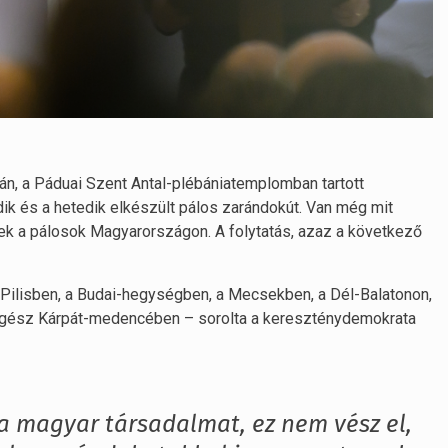
án, a Páduai Szent Antal-plébániatemplomban tartott
k és a hetedik elkészült pálos zarándokút. Van még mit
eztek a pálosok Magyarországon. A folytatás, azaz a következő
Pilisben, a Budai-hegységben, a Mecsekben, a Dél-Balatonon,
 egész Kárpát-medencében – sorolta a kereszténydemokrata
 a magyar társadalmat, ez nem vész el,