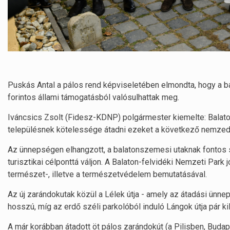
Puskás Antal a pálos rend képviseletében elmondta, hogy a b
forintos állami támogatásból valósulhattak meg.
Iváncsics Zsolt (Fidesz-KDNP) polgármester kiemelte: Balatons
településnek kötelessége átadni ezeket a következő nemze
Az ünnepségen elhangzott, a balatonszemesi utaknak fontos 
turisztikai célponttá váljon. A Balaton-felvidéki Nemzeti Park 
természet-, illetve a természetvédelem bemutatásával.
Az új zarándokutak közül a Lélek útja - amely az átadási ünn
hosszú, míg az erdő széli parkolóból induló Lángok útja pár 
A már korábban átadott öt pálos zarándokút (a Pilisben, Bud