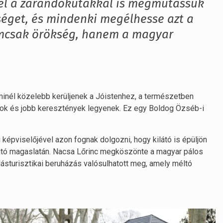
kkel a zarándokutakkal is megmutassuk
éget, és mindenki megélhesse azt a
emcsak örökség, hanem a magyar
 minél közelebb kerüljenek a Jóistenhez, a természetben
arok és jobb keresztények legyenek. Ez egy Boldog Özséb-i
képviselőjével azon fognak dolgozni, hogy kilátó is épüljön
jtó magaslatán. Nacsa Lőrinc megköszönte a magyar pálos
lásturisztikai beruházás valósulhatott meg, amely méltó