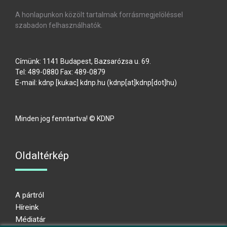
A honlapunkon közölt tartalmak forrásmegjelöléssel
szabadon felhasználhatók.
Címünk: 1141 Budapest, Bazsarózsa u. 69.
Tel: 489-0880 Fax: 489-0879
E-mail:
kdnp
[kukac]
kdnp
.
hu
(kdnp[at]kdnp[dot]hu)
Minden jog fenntartva! © KDNP
Oldaltérkép
A pártról
Híreink
Médiatár