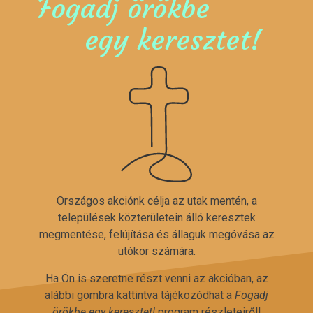
Fogadj örökbe
egy keresztet!
Országos akciónk célja az utak mentén, a
települések közterületein álló keresztek
megmentése, felújítása és állaguk megóvása az
utókor számára.
Ha Ön is szeretne részt venni az akcióban, az
alábbi gombra kattintva tájékozódhat a
Fogadj
örökbe egy keresztet!
program részleteiről!