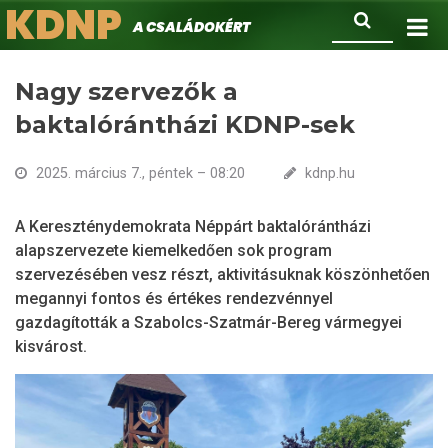
KDNP
Ugrás
Keresés
A családokért.
a
tartalomra
Nagy szervezők a
baktalórántházi KDNP-sek
2025. március 7., péntek – 08:20
kdnp.hu
A Kereszténydemokrata Néppárt baktalórántházi
alapszervezete kiemelkedően sok program
szervezésében vesz részt, aktivitásuknak köszönhetően
megannyi fontos és értékes rendezvénnyel
gazdagították a Szabolcs-Szatmár-Bereg vármegyei
kisvárost.