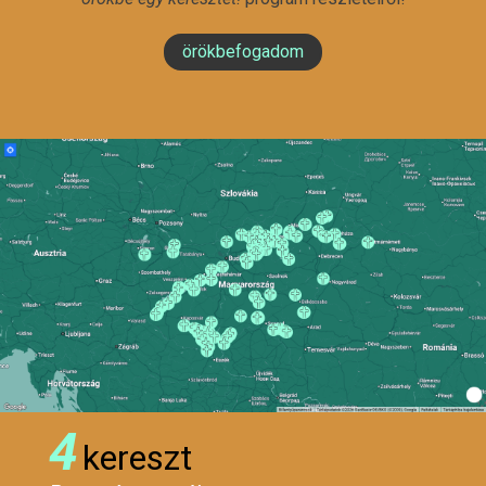
örökbefogadom
4
kereszt