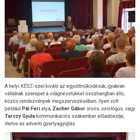
A helyi KÉSZ-szel kiváló az együttműködésük, gyakran
vállalnak szerepet a világnézetükkel összhangban álló,
közös rendezvények megszervezésében. Ilyen volt
például
Pál Feri
atya,
Zacher Gábor
orvos, oxiológus, vagy
Tarczy Gyula
kommunikációs szakember előadóestje,
illetve az adventi gyertyagyújtás.