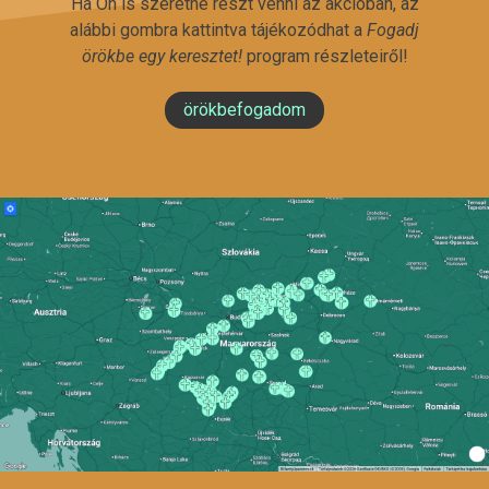
Ha Ön is szeretne részt venni az akcióban, az
alábbi gombra kattintva tájékozódhat a
Fogadj
örökbe egy keresztet!
program részleteiről!
örökbefogadom