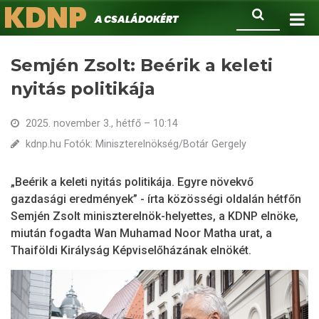
KDNP
Ugrás
Keresés
A családokért.
a
tartalomra
Semjén Zsolt: Beérik a keleti
nyitás politikája
2025. november 3., hétfő – 10:14
kdnp.hu Fotók: Miniszterelnökség/Botár Gergely
„Beérik a keleti nyitás politikája. Egyre növekvő
gazdasági eredmények” - írta közösségi oldalán hétfőn
Semjén Zsolt miniszterelnök-helyettes, a KDNP elnöke,
miután fogadta Wan Muhamad Noor Matha urat, a
Thaiföldi Királyság Képviselőházának elnökét.