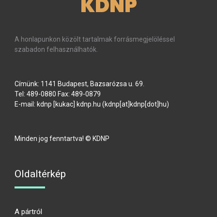
KDNP
A honlapunkon közölt tartalmak forrásmegjelöléssel
szabadon felhasználhatók.
Címünk: 1141 Budapest, Bazsarózsa u. 69.
Tel: 489-0880 Fax: 489-0879
E-mail:
kdnp
[kukac]
kdnp
.
hu
(kdnp[at]kdnp[dot]hu)
Minden jog fenntartva! © KDNP
Oldaltérkép
A pártról