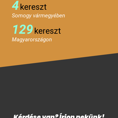
4
kereszt
Somogy vármegyében
129
kereszt
Magyarországon
Kérdése van? Írjon nekünk!