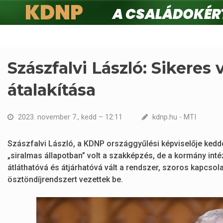
KDNP
A családokért.
Ugrás
a
tartalomra
Szászfalvi László: Sikeres
átalakítása
2023. november 7., kedd – 12:11
kdnp.hu - MTI
Szászfalvi László, a KDNP országgyűlési képviselője kedde
„siralmas állapotban” volt a szakképzés, de a kormány in
átláthatóvá és átjárhatóvá vált a rendszer, szoros kapcsol
ösztöndíjrendszert vezettek be.