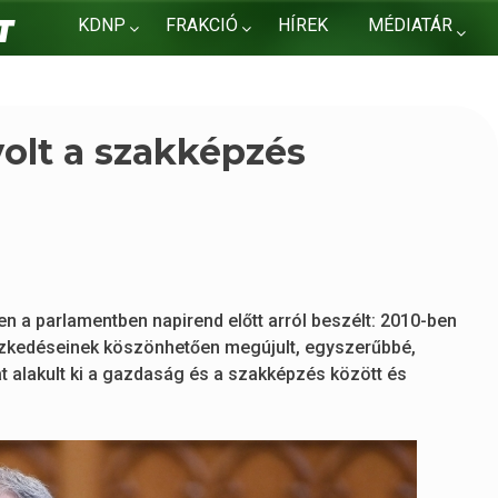
KDNP
FRAKCIÓ
HÍREK
MÉDIATÁR
KAPCSOLAT
 volt a szakképzés
n a parlamentben napirend előtt arról beszélt: 2010-ben
tézkedéseinek köszönhetően megújult, egyszerűbbé,
at alakult ki a gazdaság és a szakképzés között és