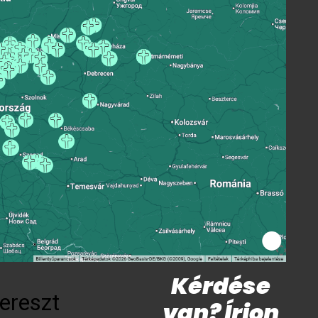
Kérdése
ereszt
van? Írjon