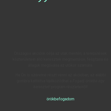
Országos akciónk célja az utak mentén, a települések
közterületein álló keresztek megmentése, felújítása és
állaguk megóvása az utókor számára.
Ha Ön is szeretne részt venni az akcióban, az alábbi
gombra kattintva tájékozódhat a
Fogadj örökbe egy
keresztet!
program részleteiről!
örökbefogadom