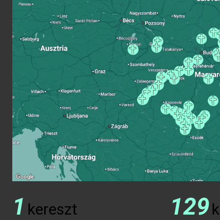
1
129
kereszt
k