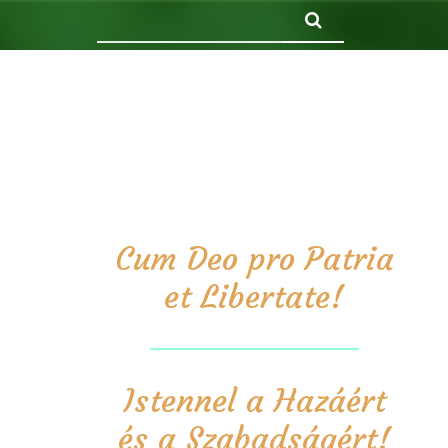
Keresés
Cum Deo pro Patria
et Libertate!
Istennel a Hazáért
és a Szabadságért!