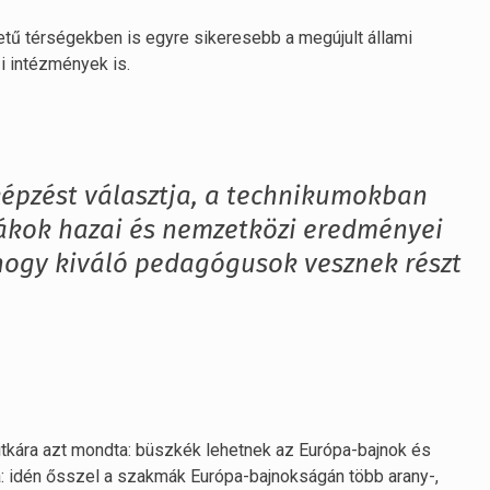
tű térségekben is egyre sikeresebb a megújult állami
i intézmények is.
képzést választja, a technikumokban
iákok hazai és nemzetközi eredményei
hogy kiváló pedagógusok vesznek részt
titkára azt mondta: büszkék lehetnek az Európa-bajnok és
 idén ősszel a szakmák Európa-bajnokságán több arany-,