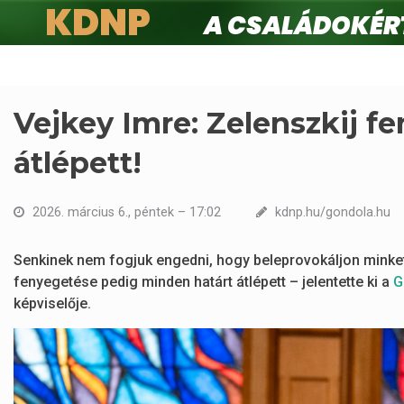
KDNP
A családokért.
Ugrás
a
tartalomra
Vejkey Imre: Zelenszkij f
átlépett!
2026. március 6., péntek – 17:02
kdnp.hu/gondola.hu
Senkinek nem fogjuk engedni, hogy beleprovokáljon minke
fenyegetése pedig minden határt átlépett – jelentette ki a
G
képviselője.