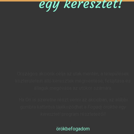
egy keresztet!
Országos akciónk célja az utak mentén, a települések
közterületein álló keresztek megmentése, felújítása és
állaguk megóvása az utókor számára.
Ha Ön is szeretne részt venni az akcióban, az alábbi
gombra kattintva tájékozódhat a
Fogadj örökbe egy
keresztet!
program részleteiről!
örökbefogadom