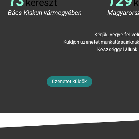
13
129
kereszt
k
Bács-Kiskun vármegyében
Magyarors
Kérjük, vegye fel ve
Küldjön üzenetet munkatársainknak 
Készséggel állunk
üzenetet küldök