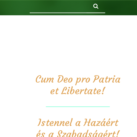
Keresés
Cum Deo pro Patria
et Libertate!
Istennel a Hazáért
és a Szabadságért!