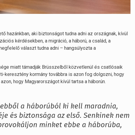
tő hazánkban, aki biztonságot tudna adni az országnak, kívül
izációs kérdésekben, a migráció, a háború, a család, a
gfelelő választ tudna adni – hangsúlyozta a
sége miatt támadják Brüsszelből közvetlenül és csatlósaik
zeti-keresztény kormány továbbra is azon fog dolgozni, hogy
azon, hogy Magyarországot kívül tartsa a háborún.
bből a háborúból ki kell maradnia,
e és biztonsága az első. Senkinek nem
provokáljon minket ebbe a háborúba,