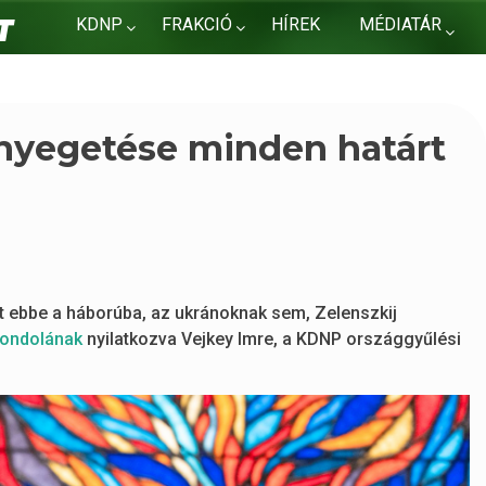
KDNP
FRAKCIÓ
HÍREK
MÉDIATÁR
KAPCSOLAT
enyegetése minden határt
t ebbe a háborúba, az ukránoknak sem, Zelenszkij
ondolának
nyilatkozva Vejkey Imre, a KDNP országgyűlési