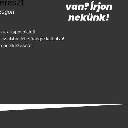
ereszt
van? Írjon
zágon
nekünk!
lünk a kapcsolatot!
az alábbi lehetőségre kattintva!
 rendelkezésére!