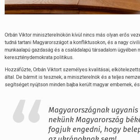
Orbán Viktor miniszterelnökön kívül nincs más olyan erős veze
tudná tartani Magyarországot a konfliktusokon, és a nagy civil
munkaalapú gazdaság és a családalapú társadalom ügyében me
kereszténydemokrata politikus.
Hozzáfűzte, Orbán Viktort személyes kvalitásai, elkötelezett
által. De bármit is tesznek, a miniszterelnök és a teljes nem
segítséget nyújtson minden bajba került magyar embernek, és 
Magyarországnak ugyanis e
nekünk Magyarország békéj
fogjuk engedni, hogy bele
az ukránoknak sem!