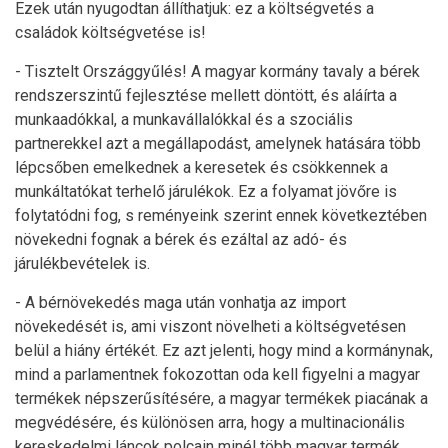
Ezek után nyugodtan állíthatjuk: ez a költségvetés a
családok költségvetése is!
- Tisztelt Országgyűlés! A magyar kormány tavaly a bérek
rendszerszintű fejlesztése mellett döntött, és aláírta a
munkaadókkal, a munkavállalókkal és a szociális
partnerekkel azt a megállapodást, amelynek hatására több
lépcsőben emelkednek a keresetek és csökkennek a
munkáltatókat terhelő járulékok. Ez a folyamat jövőre is
folytatódni fog, s reményeink szerint ennek következtében
növekedni fognak a bérek és ezáltal az adó- és
járulékbevételek is.
- A bérnövekedés maga után vonhatja az import
növekedését is, ami viszont növelheti a költségvetésen
belül a hiány értékét. Ez azt jelenti, hogy mind a kormánynak,
mind a parlamentnek fokozottan oda kell figyelni a magyar
termékek népszerűsítésére, a magyar termékek piacának a
megvédésére, és különösen arra, hogy a multinacionális
kereskedelmi láncok polcain minél több magyar termék