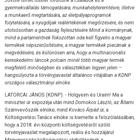
Jövőre ismét többet fordítunk a családok és a
gyermekvállalás támogatására, munkahelyteremtésre, illetve
a munkaerő megtartására, az életpályaprogramok
folytatására, a nyugdíjak reálértékének megőrzésére, és nem
utolsósorban a gazdaság fejlesztésére Mind a kormánynak,
mind a parlamentnek fokozottan oda kell figyelni a magyar
termékek népszerűsítésére, a magyar termékek piacának a
megvédésére, és különösen arra, hogy a multinacionális
kereskedelmi láncok polcain minél több magyar termék
megfelelő minőségben és választékban legyen jelen –
hangsúlyozta a törvényjavaslat általános vitájában a KDNP
országos választmányi elnöke.
LATORCAI JÁNOS (KDNP): - Hölgyeim és Uraim! Ma a
miniszter úr expozéja után mind
Domokos László
, az Állami
Számvevőszék elnöke, mind
Kovács Árpád
úr, a
Költségvetési Tanács elnöke is kiemelte a felszólalásában,
hogy a 2018. évi központi költségvetésről szóló
törvényjavaslat megalapozott, reális és hozzájárul
Magyarország költségvetési stabilitásának a