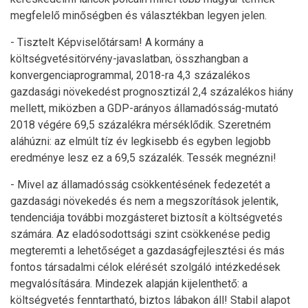
megfelelő minőségben és választékban legyen jelen.
- Tisztelt Képviselőtársam! A kormány a
költségvetésitörvény-javaslatban, összhangban a
konvergenciaprogrammal, 2018-ra 4,3 százalékos
gazdasági növekedést prognosztizál 2,4 százalékos hiány
mellett, miközben a GDP-arányos államadósság-mutató
2018 végére 69,5 százalékra mérséklődik. Szeretném
aláhúzni: az elmúlt tíz év legkisebb és egyben legjobb
eredménye lesz ez a 69,5 százalék. Tessék megnézni!
- Mivel az államadósság csökkentésének fedezetét a
gazdasági növekedés és nem a megszorítások jelentik,
tendenciája további mozgásteret biztosít a költségvetés
számára. Az eladósodottsági szint csökkenése pedig
megteremti a lehetőséget a gazdaságfejlesztési és más
fontos társadalmi célok elérését szolgáló intézkedések
megvalósítására. Mindezek alapján kijelenthető: a
költségvetés fenntartható, biztos lábakon áll! Stabil alapot