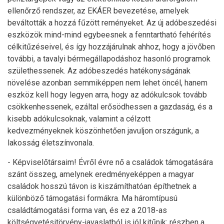
ellenőrző rendszer, az EKÁER bevezetése, amelyek
beváltották a hozzá fűzött reményeket. Az új adóbeszedési
eszközök mind-mind egybeesnek a fenntartható fehérítés
célkitűzéseivel, és így hozzájárulnak ahhoz, hogy a jövőben
további, a tavalyi bérmegállapodáshoz hasonló programok
születhessenek. Az adóbeszedés hatékonyságának
növelése azonban semmiképpen nem lehet öncél, hanem
eszköz kell hogy legyen arra, hogy az adókulcsok tovább
csökkenhessenek, ezáltal erősödhessen a gazdaság, és a
kisebb adókulcsoknak, valamint a célzott
kedvezményeknek köszönhetően javuljon országunk, a
lakosság életszínvonala.
- Képviselőtársaim! Évről évre nő a családok támogatására
szánt összeg, amelynek eredményeképpen a magyar
családok hosszú távon is kiszámíthatóan építhetnek a
különböző támogatási formákra. Ma háromtípusú
családtámogatási forma van, és ez a 2018-as
költségvetésitörvény-javaslatból is jól kitűnik: részben a