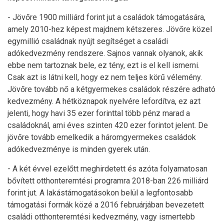
- Jövőre 1900 milliárd forint jut a családok támogatására,
amely 2010-hez képest majdnem kétszeres. Jövőre közel
egymillió családnak nyújt segítséget a családi
adókedvezmény rendszere. Sajnos vannak olyanok, akik
ebbe nem tartoznak bele, ez tény, ezt is el kell ismerni.
Csak azt is látni kell, hogy ez nem teljes körű vélemény.
Jövőre tovább nő a kétgyermekes családok részére adható
kedvezmény. A hétköznapok nyelvére lefordítva, ez azt
jelenti, hogy havi 35 ezer forinttal több pénz marad a
családoknál, ami éves szinten 420 ezer forintot jelent. De
jövőre tovább emelkedik a háromgyermekes családok
adókedvezménye is minden gyerek után.
- A két évvel ezelőtt meghirdetett és azóta folyamatosan
bővített otthonteremtési programra 2018-ban 226 milliárd
forint jut. A lakástámogatásokon belül a legfontosabb
támogatási formák közé a 2016 februárjában bevezetett
családi otthonteremtési kedvezmény, vagy ismertebb