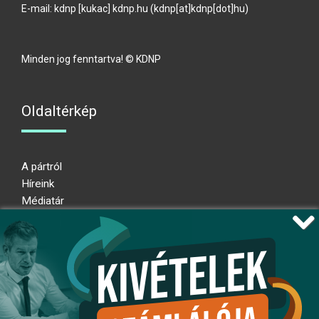
E-mail:
kdnp
[kukac]
kdnp
.
hu
(kdnp[at]kdnp[dot]hu)
Minden jog fenntartva! © KDNP
Oldaltérkép
A pártról
Híreink
Médiatár
Impresszum
Adatkezelési nyilatkozat
Átláthatósági nyilatkozat
Ugrás az oldal tetejére
Kövessen minket!