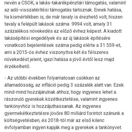
nevén a CSOK, a lakás-takarékpénztári támogatás, valamint
az adó-visszatérítési támogatás tartoznak. Ennek hatása,
ha kismértékben is, de már tavaly is érezhető volt, hiszen
tavaly a felépült lakások száma 9994 volt, amely 31
százalékos növekedés az előző évhez képest. A kiadott
lakásépítési engedélyek és az új lakások építésére
vonatkozó bejelentések száma pedig elérte a 31 559-et,
ami a 2015-ös évhez viszonyítva két és félszeres
növekedést jelent, igazi hatása a jövő évtől lesz majd
érzékelhető.
- Az utóbbi években folyamatosan csökken az
államadósság, az infláció pedig 3 százalék alatt van. Ezek
mind-mind hozzájárulnak ahhoz, hogy ingyenes lehet a
rászoruló gyerekek közétkeztetése, valamint ingyenes
tankönyvhöz is hozzájuthassanak. Az ingyenes
gyermekétkeztetésre jövőre 80 milliárd forintot szánunk a
költségvetésben, és 2018-tól már az első kilenc
évfolyamban ingyen kapják meg a gyerekek a tankönyvet.