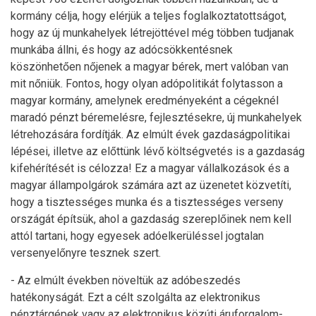
kormány célja, hogy elérjük a teljes foglalkoztatottságot,
hogy az új munkahelyek létrejöttével még többen tudjanak
munkába állni, és hogy az adócsökkentésnek
köszönhetően nőjenek a magyar bérek, mert valóban van
mit nőniük. Fontos, hogy olyan adópolitikát folytasson a
magyar kormány, amelynek eredményeként a cégeknél
maradó pénzt béremelésre, fejlesztésekre, új munkahelyek
létrehozására fordítják. Az elmúlt évek gazdaságpolitikai
lépései, illetve az előttünk lévő költségvetés is a gazdaság
kifehérítését is célozza! Ez a magyar vállalkozások és a
magyar állampolgárok számára azt az üzenetet közvetíti,
hogy a tisztességes munka és a tisztességes verseny
országát építsük, ahol a gazdaság szereplőinek nem kell
attól tartani, hogy egyesek adóelkerüléssel jogtalan
versenyelőnyre tesznek szert.
- Az elmúlt években növeltük az adóbeszedés
hatékonyságát. Ezt a célt szolgálta az elektronikus
pénztárgépek vagy az elektronikus közúti áruforgalom-