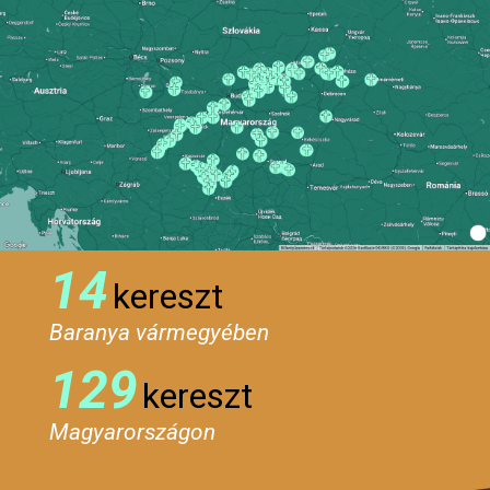
14
kereszt
Baranya vármegyében
129
kereszt
Magyarországon