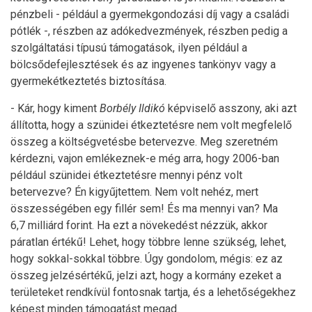
pénzbeli - például a gyermekgondozási díj vagy a családi
pótlék -, részben az adókedvezmények, részben pedig a
szolgáltatási típusú támogatások, ilyen például a
bölcsődefejlesztések és az ingyenes tankönyv vagy a
gyermekétkeztetés biztosítása.
- Kár, hogy kiment
Borbély Ildikó
képviselő asszony, aki azt
állította, hogy a szünidei étkeztetésre nem volt megfelelő
összeg a költségvetésbe betervezve. Meg szeretném
kérdezni, vajon emlékeznek-e még arra, hogy 2006-ban
például szünidei étkeztetésre mennyi pénz volt
betervezve? Én kigyűjtettem. Nem volt nehéz, mert
összességében egy fillér sem! És ma mennyi van? Ma
6,7 milliárd forint. Ha ezt a növekedést nézzük, akkor
páratlan értékű! Lehet, hogy többre lenne szükség, lehet,
hogy sokkal-sokkal többre. Úgy gondolom, mégis: ez az
összeg jelzésértékű, jelzi azt, hogy a kormány ezeket a
területeket rendkívül fontosnak tartja, és a lehetőségekhez
képest minden támogatást megad.