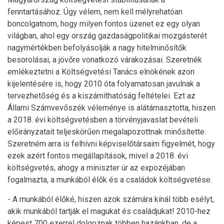
fenntartásához. Úgy vélem, nem kell mélyrehatóan
boncolgatnom, hogy milyen fontos üzenet ez egy olyan
világban, ahol egy ország gazdaságpolitikai mozgásterét
nagymértékben befolyásolják a nagy hitelminősítők
besorolásai, a jövőre vonatkozó várakozásai. Szeretnék
emlékeztetni a Költségvetési Tanács elnökének azon
kijelentésére is, hogy 2010 óta folyamatosan javulnak a
tervezhetőség és a kiszámíthatóság feltételei. Ezt az
Állami Számvevőszék véleménye is alátámasztotta, hiszen
a 2018. évi költségvetésben a törvényjavaslat bevételi
előirányzatait teljeskörűen megalapozottnak minősítette.
Szeretném arra is felhívni képviselőtársaim figyelmét, hogy
ezek azért fontos megállapítások, mivel a 2018. évi
költségvetés, ahogy a miniszter úr az expozéjában
fogalmazta, a munkából élők és a családok költségvetése.
- A munkából élőké, hiszen azok számára kínál több esélyt,
akik munkából tartják el magukat és családjukat! 2010-hez
képest 700 ezerrel dolgoznak többen hazánkban, de a