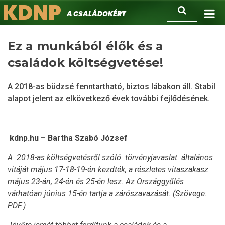
KDNP
Ugrás
Keresés
A családokért.
a
tartalomra
Ez a munkából élők és a
családok költségvetése!
A 2018-as büdzsé fenntartható, biztos lábakon áll. Stabil
alapot jelent az elkövetkező évek további fejlődésének.
kdnp.hu – Bartha Szabó József
A 2018-as költségvetésről szóló törvényjavaslat általános
vitáját május 17-18-19-én kezdték, a részletes vitaszakasz
május 23-án, 24-én és 25-én lesz. Az Országgyűlés
várhatóan június 15-én tartja a zárószavazását.
(Szövege:
PDF.)