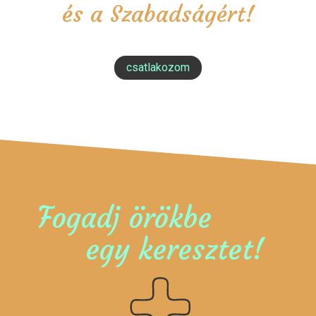
és a Szabadságért!
csatlakozom
Fogadj örökbe
egy keresztet!