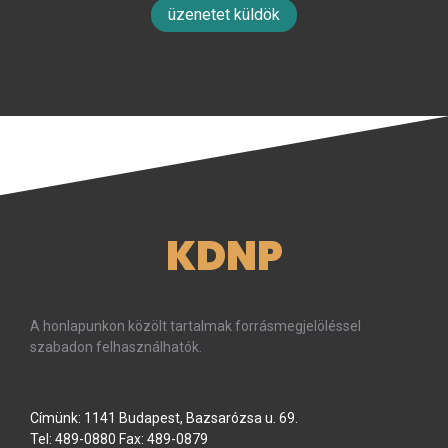
üzenetet küldök
KDNP
A honlapunkon közölt tartalmak forrásmegjelöléssel
szabadon felhasználhatók.
Címünk: 1141 Budapest, Bazsarózsa u. 69.
Tel: 489-0880 Fax: 489-0879