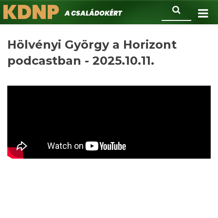
KDNP
Ugrás
Keresés
A családokért.
a
tartalomra
Hölvényi György a Horizont
podcastban - 2025.10.11.