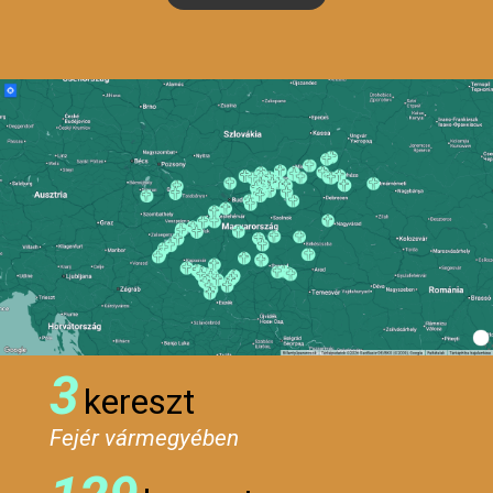
3
kereszt
Fejér vármegyében