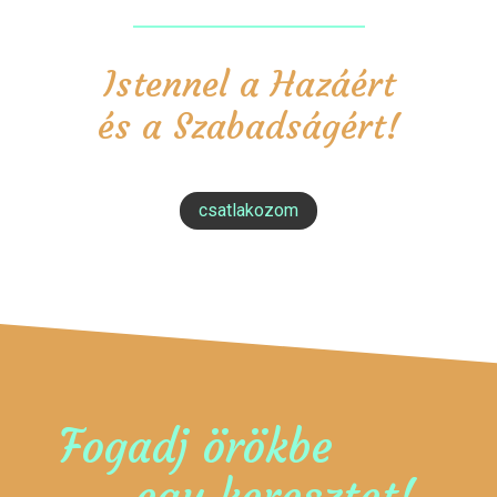
Istennel a Hazáért
és a Szabadságért!
csatlakozom
Fogadj örökbe
egy keresztet!