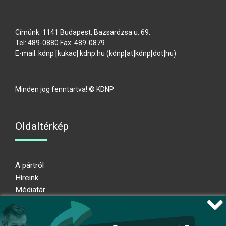
Címünk: 1141 Budapest, Bazsarózsa u. 69.
Tel: 489-0880 Fax: 489-0879
E-mail:
kdnp
[kukac]
kdnp
.
hu
(kdnp[at]kdnp[dot]hu)
Minden jog fenntartva! © KDNP
Oldaltérkép
A pártról
Híreink
Médiatár
Impresszum
Adatkezelési nyilatkozat
Átláthatósági nyilatkozat