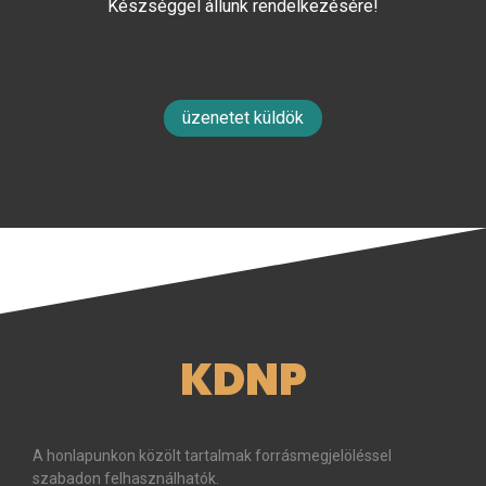
Készséggel állunk rendelkezésére!
üzenetet küldök
KDNP
A honlapunkon közölt tartalmak forrásmegjelöléssel
szabadon felhasználhatók.