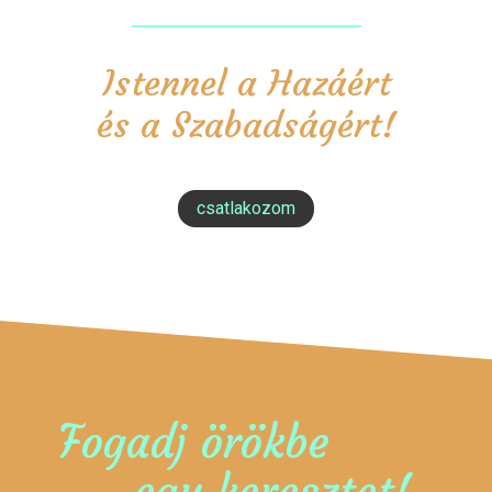
Istennel a Hazáért
és a Szabadságért!
csatlakozom
Fogadj örökbe
egy keresztet!