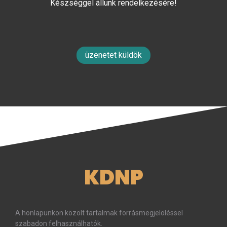
Készséggel állunk rendelkezésére!
üzenetet küldök
KDNP
A honlapunkon közölt tartalmak forrásmegjelöléssel
szabadon felhasználhatók.