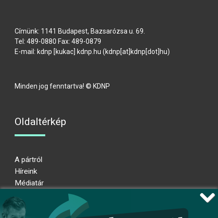
Címünk: 1141 Budapest, Bazsarózsa u. 69.
Tel: 489-0880 Fax: 489-0879
E-mail:
kdnp
[kukac]
kdnp
.
hu
(kdnp[at]kdnp[dot]hu)
Minden jog fenntartva! © KDNP
Oldaltérkép
A pártról
Híreink
Médiatár
Impresszum
Adatkezelési nyilatkozat
Átláthatósági nyilatkozat