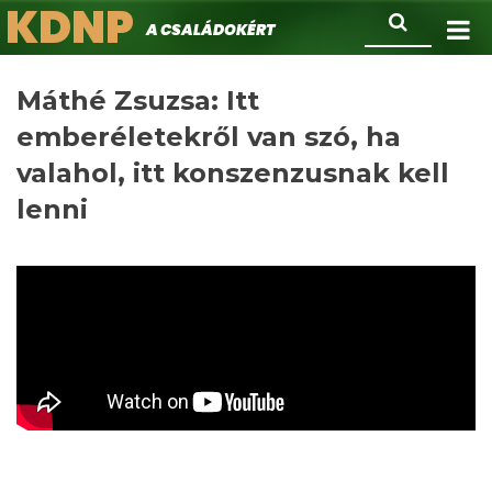
KDNP
Ugrás
Keresés
A családokért.
a
tartalomra
Máthé Zsuzsa: Itt
emberéletekről van szó, ha
valahol, itt konszenzusnak kell
lenni