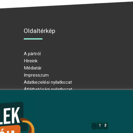
Oldaltérkép
A pártról
Híreink
Médiatár
Impresszum
Adatkezelési nyilatkozat
Átláthatósági nyilatkozat
Ugrás az oldal tetejére
1
9
1
9
8