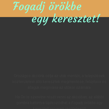
Fogadj örökbe
egy keresztet!
Országos akciónk célja az utak mentén, a települések
közterületein álló keresztek megmentése, felújítása és
állaguk megóvása az utókor számára.
Ha Ön is szeretne részt venni az akcióban, az alábbi
gombra kattintva tájékozódhat a
Fogadj örökbe egy
keresztet!
program részleteiről!