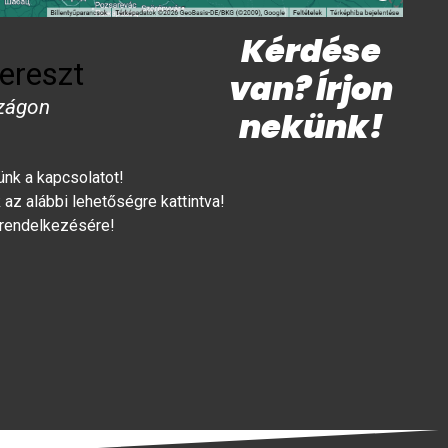
Kérdése
ereszt
van? Írjon
zágon
nekünk!
lünk a kapcsolatot!
az alábbi lehetőségre kattintva!
 rendelkezésére!