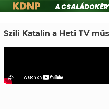
KDNP
A családokért.
Ugrás
a
tartalomra
Szili Katalin a Heti TV mű