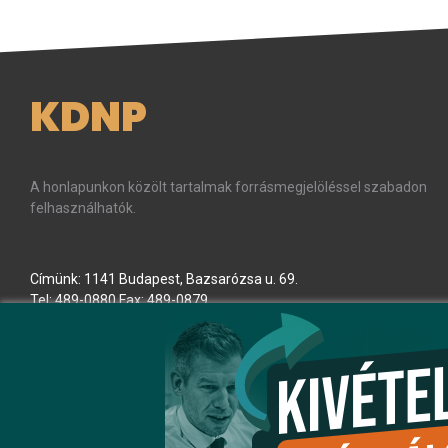
KDNP
A honlapunkon közölt tartalmak forrásmegjelöléssel szabadon
felhasználhatók.
Címünk: 1141 Budapest, Bazsarózsa u. 69.
Tel: 489-0880 Fax: 489-0879
E-mail:
kdnp
[kukac]
kdnp
.
hu
(kdnp[at]kdnp[dot]hu)
Minden jog fenntartva! © KDNP