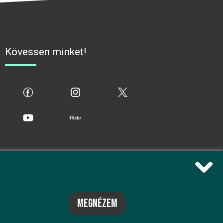
Kövessen minket!
fb
ig
x
yt
flickr
megnézem