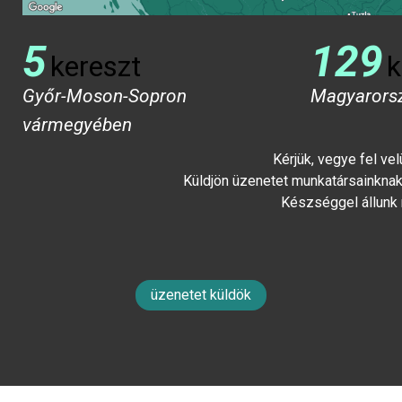
5
129
kereszt
k
Győr-Moson-Sopron
Magyarors
vármegyében
Kérjük, vegye fel ve
Küldjön üzenetet munkatársainknak 
Készséggel állunk
üzenetet küldök