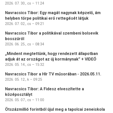
2026. 07. 30., cs – 11:24
Navracsics Tibor: Egy magát nagynak képzelő, ám
helyben törpe politikai erő rettegését látjuk
2026. 07. 02., cs – 09:21
Navracsics Tibor a politikával szembeni bolsevik
bosszúról
2026. 06. 25., cs – 08:34
„Mindent megtettünk, hogy rendezett állapotban
adjuk át az országot az új kormánynak” + VIDEÓ
2026. 05. 14., cs – 15:32
Navracsics Tibor a Hír TV műsorában - 2026.05.11.
2026. 05. 12., k – 09:25
Navracsics Tibor: A Fidesz elveszítette a
középosztályt
2026. 05. 07., cs – 11:00
Ötszázmillió forintból újul meg a tapolcai zeneiskola