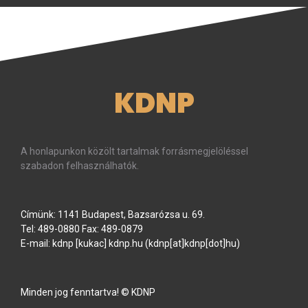
KDNP
A honlapunkon közölt tartalmak forrásmegjelöléssel
szabadon felhasználhatók.
Címünk: 1141 Budapest, Bazsarózsa u. 69.
Tel: 489-0880 Fax: 489-0879
E-mail:
kdnp
[kukac]
kdnp
.
hu
(kdnp[at]kdnp[dot]hu)
Minden jog fenntartva! © KDNP