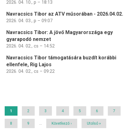
2026. 04. 10., p – 18:13
Navracsics Tibor az ATV műsorában - 2026.04.02.
2026. 04. 03., p – 09:07
Navracsics Tibor: A jövő Magyarországa egy
gyarapodó nemzet
2026. 04. 02., cs – 14:52
Navracsics Tibor támogatására buzdít korábbi
ellenfele, Rig Lajos
2026. 04. 02., cs – 09:22
Oldalszámozás
Jelenlegi
1
Page
2
Page
3
Page
4
Page
5
Page
6
Page
7
oldal
Page
8
Page
9
…
Következő
Következő ›
Utolsó
Utolsó »
oldal
oldal