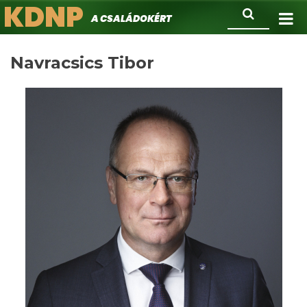
KDNP
Ugrás
Keresés
A családokért.
a
tartalomra
Navracsics Tibor