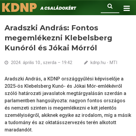
KDNP
Ugrás
Keresés
A családokért.
a
tartalomra
Aradszki András: Fontos
megemlékezni Klebelsberg
Kunóról és Jókai Mórról
2024. április 10., szerda – 19:42
kdnp.hu - MTI
Aradszki András, a KDNP országgyűlési képviselője a
2025-ös Klebelsberg Kunó- és Jókai Mór-emlékévről
szóló határozati javaslatok megtárgyalásán szerdán a
parlamentben hangsúlyozta: nagyon fontos országos
és nemzeti szinten is megemlékezni e két jelentős
személyiségről, akiknek egyike az irodalom, míg a másik
a tudomány és az oktatásszervezés terén alkotott
maradandót.