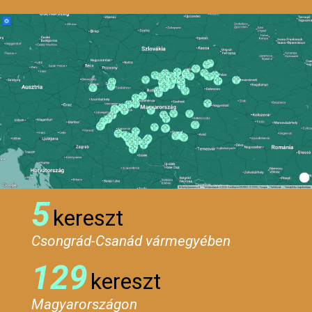
5
kereszt
Csongrád-Csanád vármegyében
129
kereszt
Magyarországon