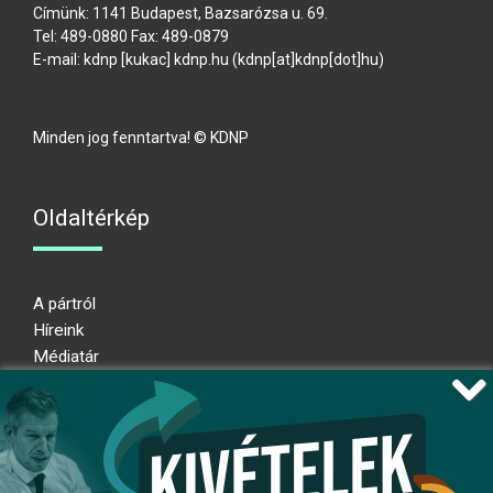
Címünk: 1141 Budapest, Bazsarózsa u. 69.
Tel: 489-0880 Fax: 489-0879
E-mail:
kdnp
[kukac]
kdnp
.
hu
(kdnp[at]kdnp[dot]hu)
Minden jog fenntartva! © KDNP
Oldaltérkép
A pártról
Híreink
Médiatár
Impresszum
Adatkezelési nyilatkozat
Átláthatósági nyilatkozat
Ugrás az oldal tetejére