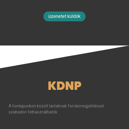
üzenetet küldök
KDNP
A honlapunkon közölt tartalmak forrásmegjelöléssel
szabadon felhasználhatók.