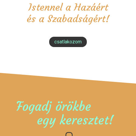
Istennel a Hazáért
és a Szabadságért!
csatlakozom
Fogadj örökbe
egy keresztet!