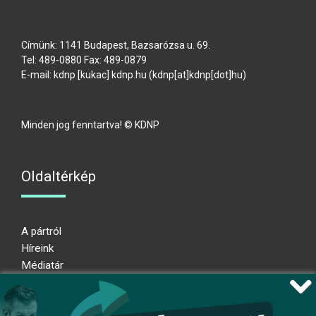
Címünk: 1141 Budapest, Bazsarózsa u. 69.
Tel: 489-0880 Fax: 489-0879
E-mail:
kdnp
[kukac]
kdnp
.
hu
(kdnp[at]kdnp[dot]hu)
Minden jog fenntartva! © KDNP
Oldaltérkép
A pártról
Híreink
Médiatár
Impresszum
Adatkezelési nyilatkozat
Átláthatósági nyilatkozat