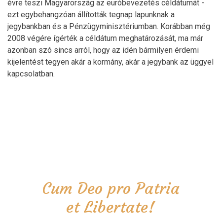
évre teszi Magyarország az euróbevezetés céldátumát -
ezt egybehangzóan állították tegnap lapunknak a
jegybankban és a Pénzügyminisztériumban. Korábban még
2008 végére ígérték a céldátum meghatározását, ma már
azonban szó sincs arról, hogy az idén bármilyen érdemi
kijelentést tegyen akár a kormány, akár a jegybank az üggyel
kapcsolatban.
Cum Deo pro Patria
et Libertate!