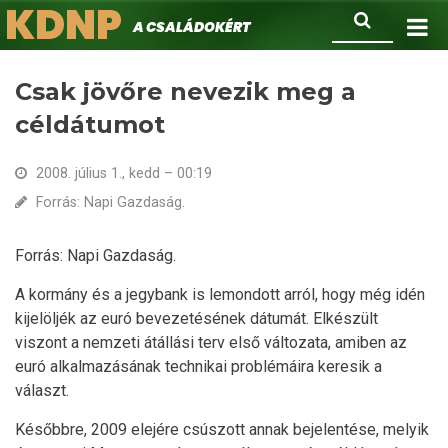
KDNP
Ugrás
Keresés
A családokért.
a
tartalomra
Csak jövőre nevezik meg a
céldátumot
2008. július 1., kedd – 00:19
Forrás: Napi Gazdaság.
Forrás: Napi Gazdaság.
A kormány és a jegybank is lemondott arról, hogy még idén
kijelöljék az euró bevezetésének dátumát. Elkészült
viszont a nemzeti átállási terv első változata, amiben az
euró alkalmazásának technikai problémáira keresik a
választ.
Későbbre, 2009 elejére csúszott annak bejelentése, melyik