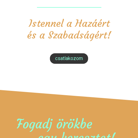
Istennel a Hazáért
és a Szabadságért!
csatlakozom
Fogadj örökbe
egy keresztet!