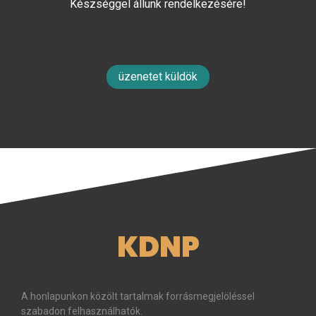
Készséggel állunk rendelkezésére!
üzenetet küldök
KDNP
A honlapunkon közölt tartalmak forrásmegjelöléssel
szabadon felhasználhatók.