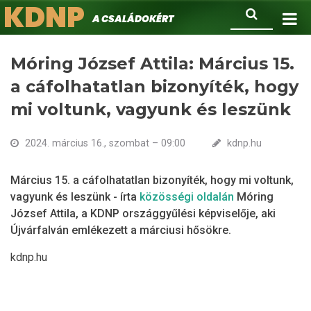
KDNP
Ugrás
Keresés
A családokért.
a
tartalomra
Móring József Attila: Március 15.
a cáfolhatatlan bizonyíték, hogy
mi voltunk, vagyunk és leszünk
2024. március 16., szombat – 09:00
kdnp.hu
Március 15. a cáfolhatatlan bizonyíték, hogy mi voltunk,
vagyunk és leszünk - írta
közösségi oldalán
Móring
József Attila, a KDNP országgyűlési képviselője, aki
Újvárfalván emlékezett a márciusi hősökre.
kdnp.hu