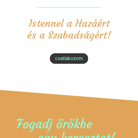
Istennel a Hazáért
és a Szabadságért!
csatlakozom
Fogadj örökbe
egy keresztet!