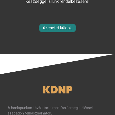
Készséggel állunk rendelkezésére!
üzenetet küldök
KDNP
A honlapunkon közölt tartalmak forrásmegjelöléssel
szabadon felhasználhatók.