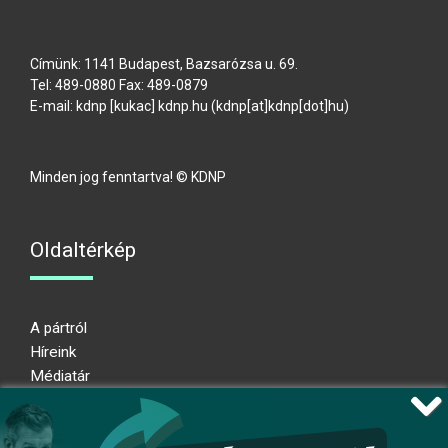
Címünk: 1141 Budapest, Bazsarózsa u. 69.
Tel: 489-0880 Fax: 489-0879
E-mail:
kdnp
[kukac]
kdnp
.
hu
(kdnp[at]kdnp[dot]hu)
Minden jog fenntartva! © KDNP
Oldaltérkép
A pártról
Híreink
Médiatár
Impresszum
Adatkezelési nyilatkozat
Átláthatósági nyilatkozat