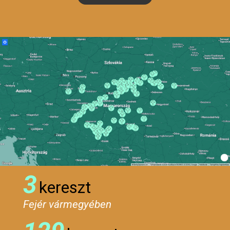
3
kereszt
Fejér vármegyében