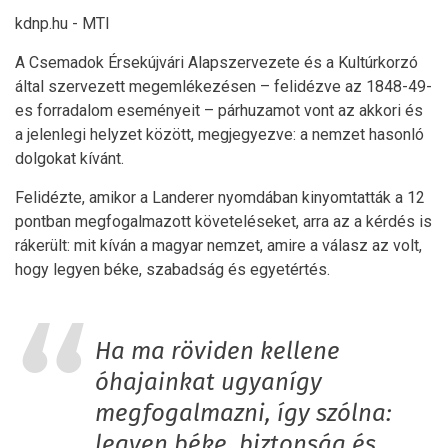
kdnp.hu - MTI
A Csemadok Érsekújvári Alapszervezete és a Kultúrkorzó
által szervezett megemlékezésen – felidézve az 1848-49-
es forradalom eseményeit – párhuzamot vont az akkori és
a jelenlegi helyzet között, megjegyezve: a nemzet hasonló
dolgokat kívánt.
Felidézte, amikor a Landerer nyomdában kinyomtatták a 12
pontban megfogalmazott követeléseket, arra az a kérdés is
rákerült: mit kíván a magyar nemzet, amire a válasz az volt,
hogy legyen béke, szabadság és egyetértés.
Ha ma röviden kellene
óhajainkat ugyanígy
megfogalmazni, így szólna:
legyen béke, biztonság és