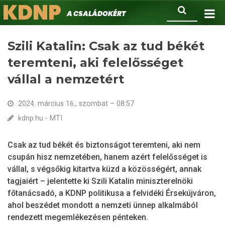
KDNP
Ugrás
Keresés
A családokért.
a
tartalomra
Szili Katalin: Csak az tud békét
teremteni, aki felelősséget
vállal a nemzetért
2024. március 16., szombat – 08:57
kdnp.hu - MTI
Csak az tud békét és biztonságot teremteni, aki nem
csupán hisz nemzetében, hanem azért felelősséget is
vállal, s végsőkig kitartva küzd a közösségért, annak
tagjaiért – jelentette ki Szili Katalin miniszterelnöki
főtanácsadó, a KDNP politikusa a felvidéki Érsekújváron,
ahol beszédet mondott a nemzeti ünnep alkalmából
rendezett megemlékezésen pénteken.