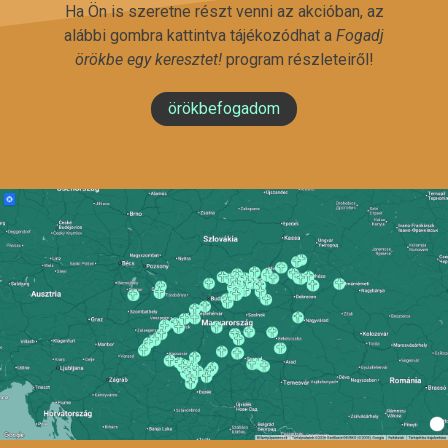
Ha Ön is szeretne részt venni az akcióban, az
alábbi gombra kattintva tájékozódhat a
Fogadj
örökbe egy keresztet!
program részleteiről!
örökbefogadom