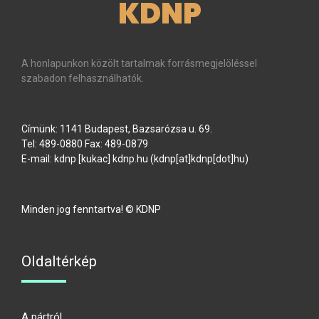
KDNP
A honlapunkon közölt tartalmak forrásmegjelöléssel
szabadon felhasználhatók.
Címünk: 1141 Budapest, Bazsarózsa u. 69.
Tel: 489-0880 Fax: 489-0879
E-mail:
kdnp
[kukac]
kdnp
.
hu
(kdnp[at]kdnp[dot]hu)
Minden jog fenntartva! © KDNP
Oldaltérkép
A pártról