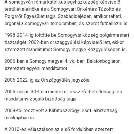
A somogyvári római katolikus egyházközség képviselő
testület alelnöke és a Somogyvári Önkéntes Tűzoltó és
Polgárőr Egyesület tagja. Szabadidejében, amikor teheti,
orgonál a somogyvári templomban, és szeret futballozni is.
1998-2014-ig töltötte be Somogyvár község polgármesteri
tisztségét. 2002-ben országgyűlési képviselő lett, ekkor
szerezett mandátumot Somogy megye Közgyűlésében is.
2006-ban a Somogy megyei 4. vk.-ben, Balatonbogláron
szerezett egyéni mandátumot.
2006-2022-ig az Országgyűlés jegyzője.
2006. május 30-tól a mentelmi, összeférhetetlenségi és
mandátumvizsgáló bizottság tagja
2008-tól részt vett a Kábítószerügyi eseti albizottság
munkájában is.
A 2010-es választáson az első fordulóban szerzett