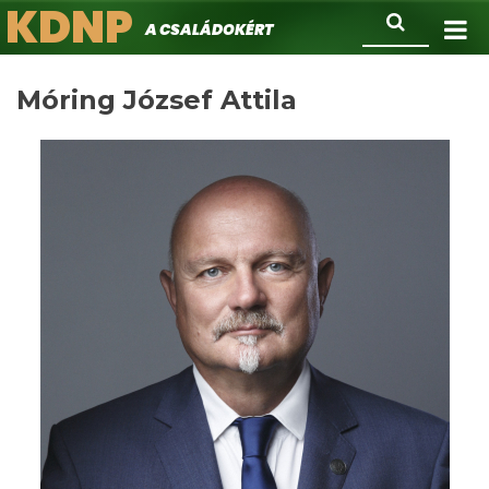
KDNP
Ugrás
Keresés
A családokért.
a
tartalomra
Móring József Attila