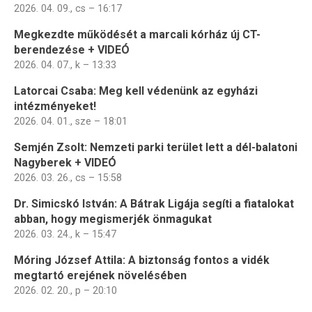
2026. 04. 09., cs – 16:17
Megkezdte működését a marcali kórház új CT-
berendezése + VIDEÓ
2026. 04. 07., k – 13:33
Latorcai Csaba: Meg kell védenünk az egyházi
intézményeket!
2026. 04. 01., sze – 18:01
Semjén Zsolt: Nemzeti parki terület lett a dél-balatoni
Nagyberek + VIDEÓ
2026. 03. 26., cs – 15:58
Dr. Simicskó István: A Bátrak Ligája segíti a fiatalokat
abban, hogy megismerjék önmagukat
2026. 03. 24., k – 15:47
Móring József Attila: A biztonság fontos a vidék
megtartó erejének növelésében
2026. 02. 20., p – 20:10