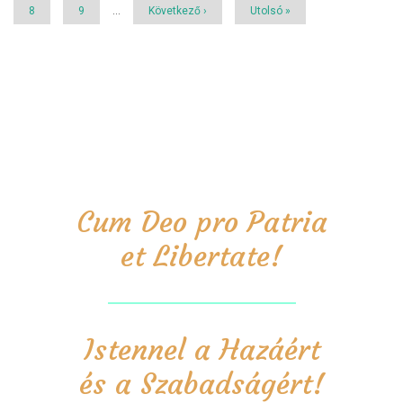
Page
8
Page
9
…
Következő
Következő ›
Utolsó
Utolsó »
oldal
oldal
Cum Deo pro Patria
et Libertate!
Istennel a Hazáért
és a Szabadságért!