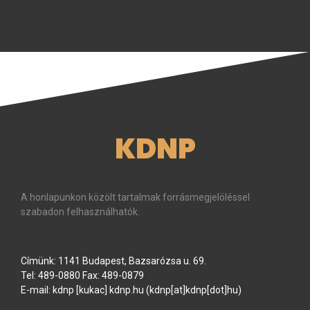
KDNP
A honlapunkon közölt tartalmak forrásmegjelöléssel
szabadon felhasználhatók.
Címünk: 1141 Budapest, Bazsarózsa u. 69.
Tel: 489-0880 Fax: 489-0879
E-mail:
kdnp
[kukac]
kdnp
.
hu
(kdnp[at]kdnp[dot]hu)