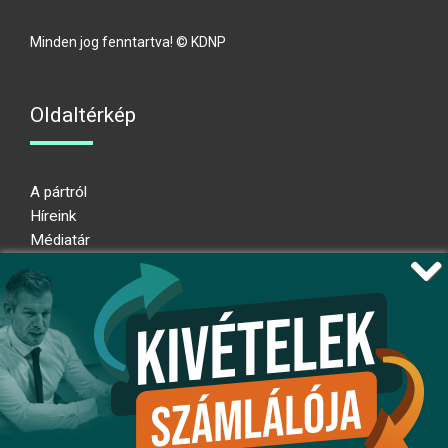
Minden jog fenntartva! © KDNP
Oldaltérkép
A pártról
Híreink
Médiatár
Impresszum
Adatkezelési nyilatkozat
Átláthatósági nyilatkozat
Ugrás az oldal tetejére
Kövessen minket!