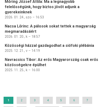
Móring József Attila: Ma a legnagyobb
felelősségünk, hogy biztos jövőt adjunk a
gyerekeinknek
2026. 01. 24., szo – 16:53
Nacsa Lőrinc: A pálosok sokat tettek a magyarság
megmaradásáért
2026. 01. 20., k – 18:57
Közösségi házzal gazdagodhat a siófoki plébánia
2025. 12. 21., v – 14:19
Navracsics Tibor: Az erős Magyarország csak erős
közösségekre épülhet
2025. 11. 25., k – 16:00
Oldalszámozás
Jelenlegi
1
Page
2
Page
3
Page
4
Page
5
Page
6
Page
7
oldal