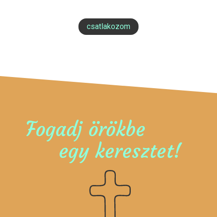
csatlakozom
Fogadj örökbe
egy keresztet!