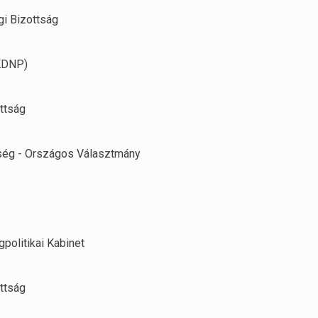
i Bizottság
KDNP)
ttság
ség - Országos Választmány
gpolitikai Kabinet
ttság