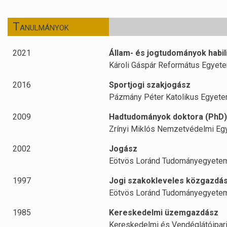
Tanulmányok
2021
Állam- és jogtudományok habili
Károli Gáspár Református Egyet
2016
Sportjogi szakjogász
Pázmány Péter Katolikus Egyet
2009
Hadtudományok doktora (PhD)
Zrínyi Miklós Nemzetvédelmi E
2002
Jogász
Eötvös Loránd Tudományegyete
1997
Jogi szakokleveles közgazdá
Eötvös Loránd Tudományegyete
1985
Kereskedelmi üzemgazdász
Kereskedelmi és Vendéglátóipari