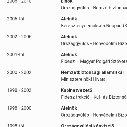
2006 - 2010
Elnök
Országgyűlés - Nemzetbiztonság
2006-tól
Alelnök
Kereszténydemokrata Néppárt (
2002 - 2006
Alelnök
Országgyűlés - Honvédelmi Bizo
2001-től
Alelnök
Fidesz – Magyar Polgári Szövet
2000 - 2002
Nemzetbiztonsági államtitkár
Miniszterelnöki Hivatal
1998 - 2002
Kabinetvezető
Fidesz frakció - Kül- és Biztonsá
1998 - 2000
Alelnök
Országgyűlés - Honvédelmi Bizo
1998-tól
Országgyűlési képviselő