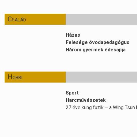
Család
Házas
Felesége óvodapedagógus
Három gyermek édesapja
Hobbi
Sport
Harcművészetek
27 éve kung fuzik – a Wing Tsun