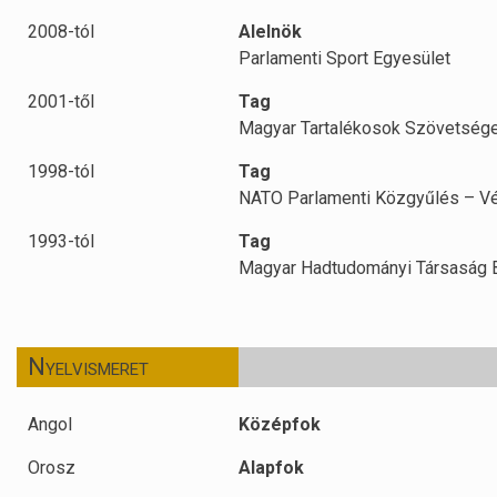
2008-tól
Alelnök
Parlamenti Sport Egyesület
2001-től
Tag
Magyar Tartalékosok Szövetség
1998-tól
Tag
NATO Parlamenti Közgyűlés – Vé
1993-tól
Tag
Magyar Hadtudományi Társaság B
Nyelvismeret
Angol
Középfok
Orosz
Alapfok