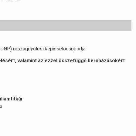
DNP) országgyűlési képviselőcsoportja
elésért, valamint az ezzel összefüggő beruházásokért
államtitkár
a