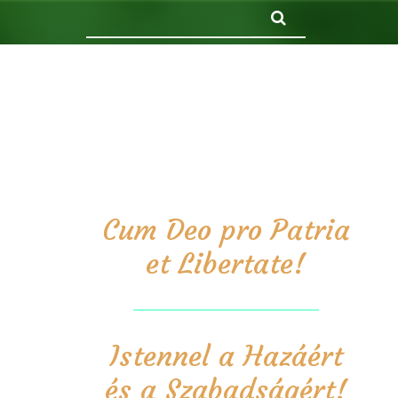
Keresés
Cum Deo pro Patria
et Libertate!
Istennel a Hazáért
és a Szabadságért!