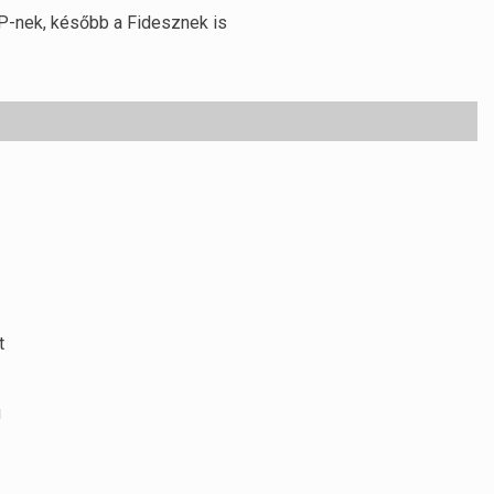
NP-nek, később a Fidesznek is
t
g