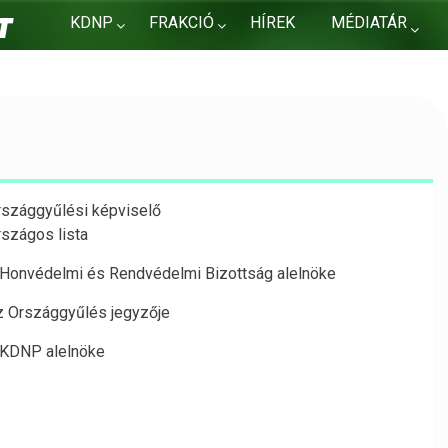
KDNP
FRAKCIÓ
HÍREK
MÉDIATÁR
KAPCSOLAT
rszággyűlési képviselő
rszágos lista
 Honvédelmi és Rendvédelmi Bizottság alelnöke
z Országgyűlés jegyzője
 KDNP alelnöke