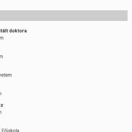
tált doktora
em
em
gyetem
m
sz
m
 Főiskola