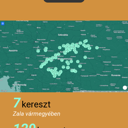
7
kereszt
Zala vármegyében