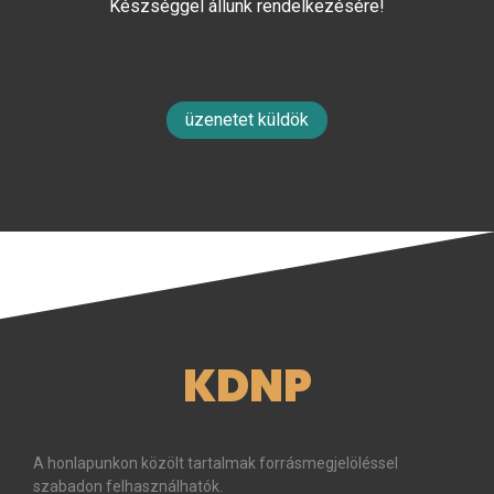
Készséggel állunk rendelkezésére!
üzenetet küldök
KDNP
A honlapunkon közölt tartalmak forrásmegjelöléssel
szabadon felhasználhatók.