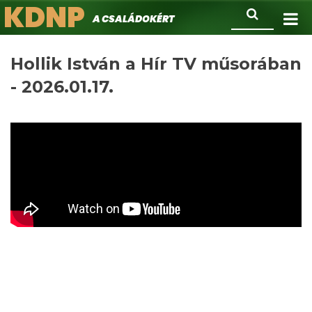
KDNP
Ugrás
Keresés
A családokért.
a
tartalomra
Hollik István a Hír TV műsorában
- 2026.01.17.