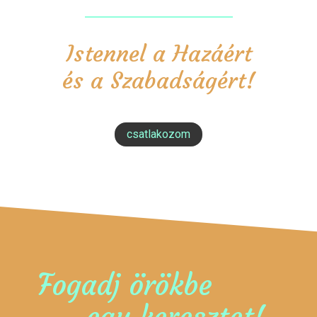
Istennel a Hazáért
és a Szabadságért!
csatlakozom
Fogadj örökbe
egy keresztet!