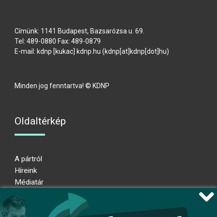
Címünk: 1141 Budapest, Bazsarózsa u. 69.
Tel: 489-0880 Fax: 489-0879
E-mail:
kdnp
[kukac]
kdnp
.
hu
(kdnp[at]kdnp[dot]hu)
Minden jog fenntartva! © KDNP
Oldaltérkép
A pártról
Híreink
Médiatár
Impresszum
Adatkezelési nyilatkozat
Átláthatósági nyilatkozat