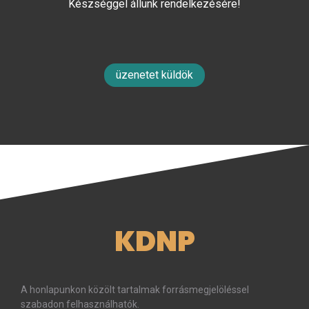
Készséggel állunk rendelkezésére!
üzenetet küldök
KDNP
A honlapunkon közölt tartalmak forrásmegjelöléssel
szabadon felhasználhatók.