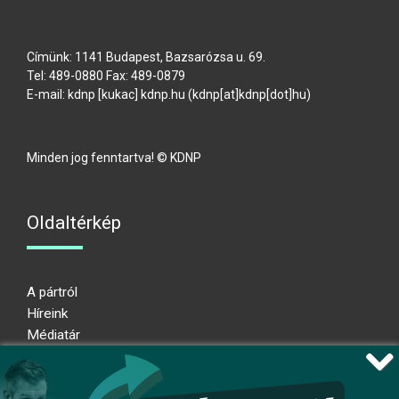
Címünk: 1141 Budapest, Bazsarózsa u. 69.
Tel: 489-0880 Fax: 489-0879
E-mail:
kdnp
[kukac]
kdnp
.
hu
(kdnp[at]kdnp[dot]hu)
Minden jog fenntartva! © KDNP
Oldaltérkép
A pártról
Híreink
Médiatár
Impresszum
Adatkezelési nyilatkozat
Átláthatósági nyilatkozat