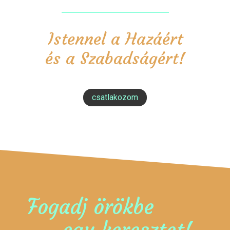
Istennel a Hazáért
és a Szabadságért!
csatlakozom
Fogadj örökbe
egy keresztet!