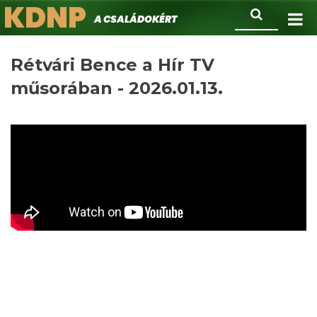
KDNP
Ugrás
Keresés
A családokért.
a
tartalomra
Rétvári Bence a Hír TV
műsorában - 2026.01.13.