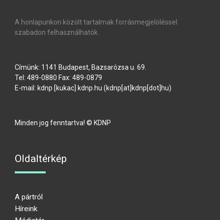
A honlapunkon közölt tartalmak forrásmegjelöléssel
szabadon felhasználhatók.
Címünk: 1141 Budapest, Bazsarózsa u. 69.
Tel: 489-0880 Fax: 489-0879
E-mail:
kdnp
[kukac]
kdnp
.
hu
(kdnp[at]kdnp[dot]hu)
Minden jog fenntartva! © KDNP
Oldaltérkép
A pártról
Híreink