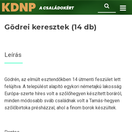
KDNP
Ugrás
Keresés
A családokért.
a
tartalomra
Gödrei keresztek (14 db)
Leírás
Gödrén, az elmúlt esztendőkben 14 útmenti feszület lett
felújítva. A települést alapító egykori németajkú lakosság
Európa-szerte híres volt a szőlőhegyen készített boráról,
minden módosabb sváb családnak volt a Tamás-hegyen
szőlőbirtoka présházzal, ahol a finom borok készültek.