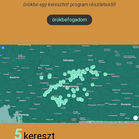
örökbe egy keresztet!
program részleteiről!
örökbefogadom
5
kereszt