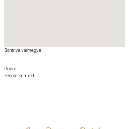
Baranya vármegye
Gödre
Három kereszt