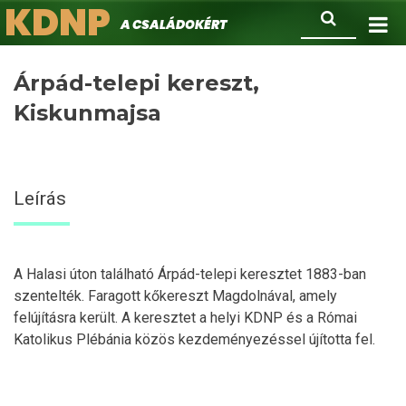
KDNP
Ugrás
Keresés
A családokért.
a
tartalomra
Árpád-telepi kereszt,
Kiskunmajsa
Leírás
A Halasi úton található Árpád-telepi keresztet 1883-ban
szentelték. Faragott kőkereszt Magdolnával, amely
felújításra került. A keresztet a helyi KDNP és a Római
Katolikus Plébánia közös kezdeményezéssel újította fel.