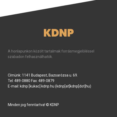
KDNP
A honlapunkon közölt tartalmak forrásmegjelöléssel
szabadon felhasználhatók.
Címünk: 1141 Budapest, Bazsarózsa u. 69.
Tel: 489-0880 Fax: 489-0879
E-mail:
kdnp
[kukac]
kdnp
.
hu
(kdnp[at]kdnp[dot]hu)
Minden jog fenntartva! © KDNP