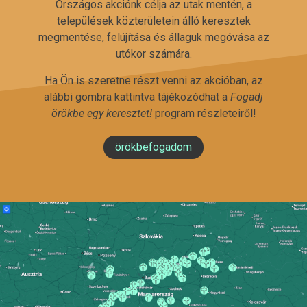
Országos akciónk célja az utak mentén, a
települések közterületein álló keresztek
megmentése, felújítása és állaguk megóvása az
utókor számára.
Ha Ön is szeretne részt venni az akcióban, az
alábbi gombra kattintva tájékozódhat a
Fogadj
örökbe egy keresztet!
program részleteiről!
örökbefogadom