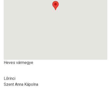
Heves vármegye
Lőrinci
Szent Anna Kápolna