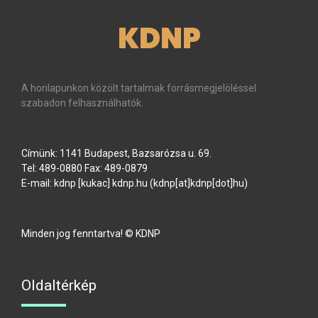
KDNP
A honlapunkon közölt tartalmak forrásmegjelöléssel
szabadon felhasználhatók.
Címünk: 1141 Budapest, Bazsarózsa u. 69.
Tel: 489-0880 Fax: 489-0879
E-mail:
kdnp
[kukac]
kdnp
.
hu
(kdnp[at]kdnp[dot]hu)
Minden jog fenntartva! © KDNP
Oldaltérkép