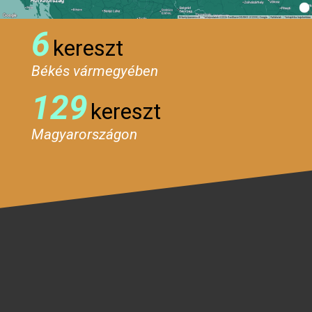
6
kereszt
Békés vármegyében
129
kereszt
Magyarországon