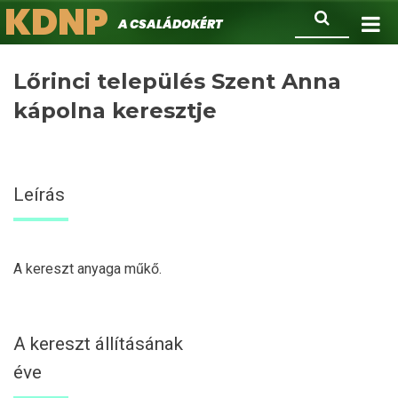
KDNP
Ugrás
Keresés
A családokért.
a
tartalomra
Lőrinci település Szent Anna
kápolna keresztje
Leírás
A kereszt anyaga műkő.
A kereszt állításának
éve