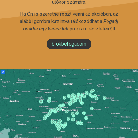
utókor számára.
Ha Ön is szeretne részt venni az akcióban, az
alábbi gombra kattintva tájékozódhat a
Fogadj
örökbe egy keresztet!
program részleteiről!
örökbefogadom