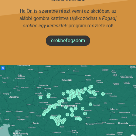
Ha Ön is szeretne részt venni az akcióban, az
alábbi gombra kattintva tájékozódhat a
Fogadj
örökbe egy keresztet!
program részleteiről!
örökbefogadom