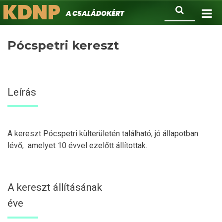
KDNP
Ugrás
Keresés
A családokért.
a
tartalomra
Pócspetri kereszt
Leírás
A kereszt Pócspetri külterületén található, jó állapotban
lévő, amelyet 10 évvel ezelőtt állítottak.
A kereszt állításának
éve