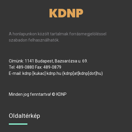
KDNP
A honlapunkon közölt tartalmak forrásmegjelöléssel
szabadon felhasználhatók.
Címünk: 1141 Budapest, Bazsarózsa u. 69.
Tel: 489-0880 Fax: 489-0879
E-mail:
kdnp
[kukac]
kdnp
.
hu
(kdnp[at]kdnp[dot]hu)
Minden jog fenntartva! © KDNP
Oldaltérkép