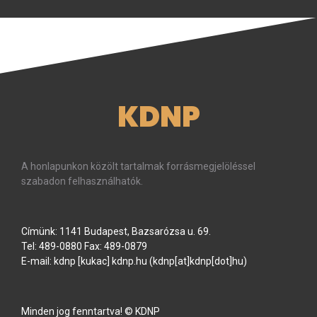
KDNP
A honlapunkon közölt tartalmak forrásmegjelöléssel
szabadon felhasználhatók.
Címünk: 1141 Budapest, Bazsarózsa u. 69.
Tel: 489-0880 Fax: 489-0879
E-mail:
kdnp
[kukac]
kdnp
.
hu
(kdnp[at]kdnp[dot]hu)
Minden jog fenntartva! © KDNP