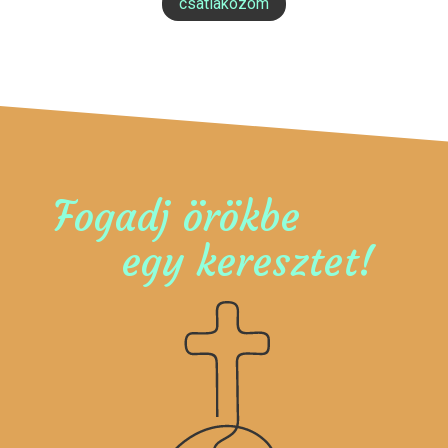
csatlakozom
Fogadj örökbe
egy keresztet!