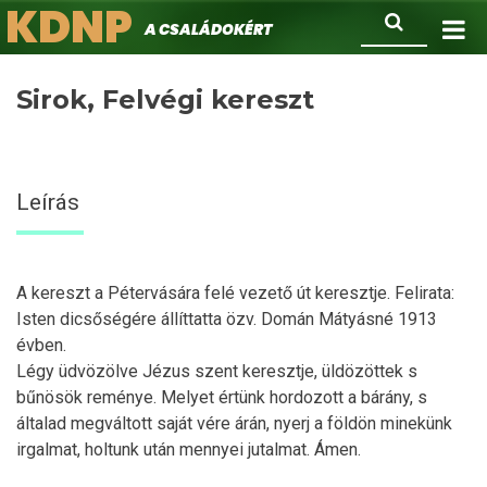
KDNP
Ugrás
Keresés
A családokért.
a
tartalomra
Sirok, Felvégi kereszt
Leírás
A kereszt a Pétervására felé vezető út keresztje. Felirata:
Isten dicsőségére állíttatta özv. Domán Mátyásné 1913
évben.
Légy üdvözölve Jézus szent keresztje, üldözöttek s
bűnösök reménye. Melyet értünk hordozott a bárány, s
általad megváltott saját vére árán, nyerj a földön minekünk
irgalmat, holtunk után mennyei jutalmat. Ámen.