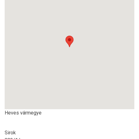
Heves vármegye
Sirok