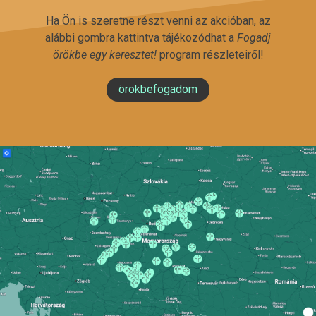
Ha Ön is szeretne részt venni az akcióban, az
alábbi gombra kattintva tájékozódhat a
Fogadj
örökbe egy keresztet!
program részleteiről!
örökbefogadom