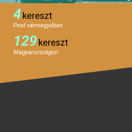
4
kereszt
Pest vármegyében
129
kereszt
Magyarországon