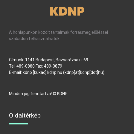
KDNP
A honlapunkon közölt tartalmak forrásmegjelöléssel
szabadon felhasználhatók.
Címünk: 1141 Budapest, Bazsarózsa u. 69.
Tel: 489-0880 Fax: 489-0879
E-mail:
kdnp
[kukac]
kdnp
.
hu
(kdnp[at]kdnp[dot]hu)
Minden jog fenntartva! © KDNP
Oldaltérkép