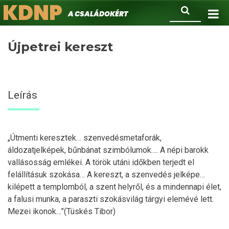
KDNP
Ugrás
Keresés
A családokért.
a
tartalomra
Újpetrei kereszt
Leírás
„Útmenti keresztek… szenvedésmetaforák,
áldozatjelképek, bűnbánat szimbólumok…. A népi barokk
vallásosság emlékei. A török utáni időkben terjedt el
felállításuk szokása… A kereszt, a szenvedés jelképe…
kilépett a templomból, a szent helyről, és a mindennapi élet,
a falusi munka, a paraszti szokásvilág tárgyi elemévé lett.
Mezei ikonok…”(Tüskés Tibor)