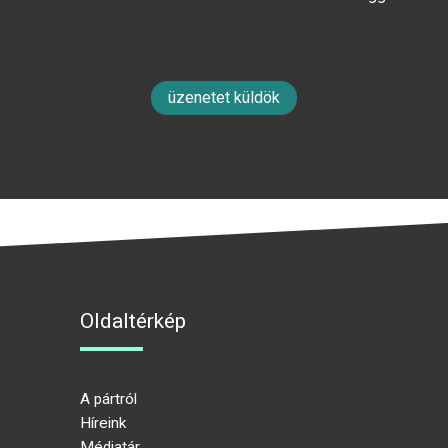
üzenetet küldök
Oldaltérkép
A pártról
Híreink
Médiatár