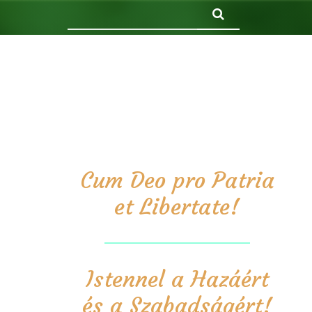
Keresés
Cum Deo pro Patria
et Libertate!
Istennel a Hazáért
és a Szabadságért!