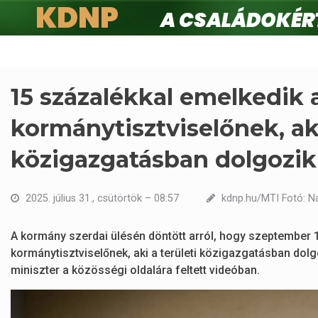
KDNP
A családokért.
Ugrás
a
tartalomra
15 százalékkal emelkedik
kormánytisztviselőnek, aki
közigazgatásban dolgozik
2025. július 31., csütörtök – 08:57
kdnp.hu/MTI Fotó: Na
A kormány szerdai ülésén döntött arról, hogy szeptember 1
kormánytisztviselőnek, aki a területi közigazgatásban dolgo
miniszter a közösségi oldalára feltett videóban.