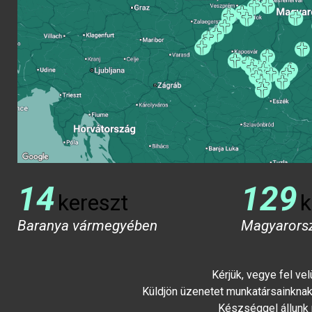
14
129
kereszt
k
Baranya vármegyében
Magyarors
Kérjük, vegye fel ve
Küldjön üzenetet munkatársainknak 
Készséggel állunk