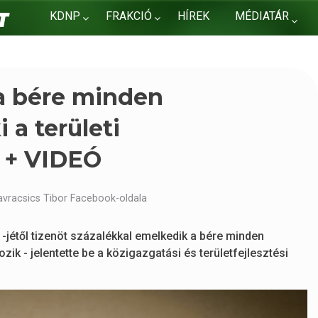
KDNP
FRAKCIÓ
HÍREK
MÉDIATÁR
KAPCSOLAT
 a bére minden
 a területi
 + VIDEÓ
vracsics Tibor Facebook-oldala
-jétől tizenöt százalékkal emelkedik a bére minden
zik - jelentette be a közigazgatási és területfejlesztési