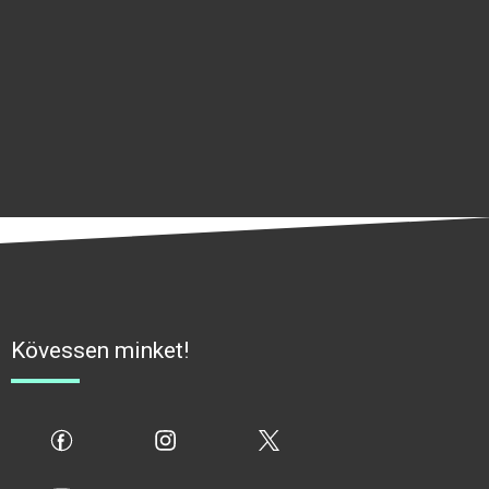
Kövessen minket!
fb
ig
x