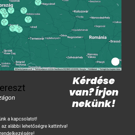
Kérdése
ereszt
van? Írjon
zágon
nekünk!
lünk a kapcsolatot!
az alábbi lehetőségre kattintva!
 rendelkezésére!