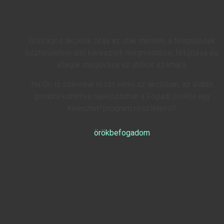
Országos akciónk célja az utak mentén, a települések
közterületein álló keresztek megmentése, felújítása és
állaguk megóvása az utókor számára.
Ha Ön is szeretne részt venni az akcióban, az alábbi
gombra kattintva tájékozódhat a
Fogadj örökbe egy
keresztet!
program részleteiről!
örökbefogadom