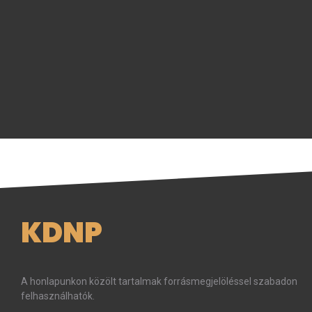
KDNP
A honlapunkon közölt tartalmak forrásmegjelöléssel szabadon
felhasználhatók.