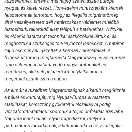
küzdelemnek, amely a mai napig szétválasztja Európa
nyugati és keleti részét. Honvédelmi miniszterként kiemelt
feladatomnak tartottam, hogy az illegális migránstömeg
által veszélyeztetett déli határszakasz védelmét mielőbb
biztosítsuk, rekordidő alatt felépült a határkerítés. A fizikai
és élőerős határzárat technikai eszközökkel láttuk el és
meghoztuk a szükséges törvényhozói lépéseket. A határon
zajló események igazolták a kormány előrelátását. A
felbőszült tömeg megtámadta Magyarország és az Európai
Unió schengeni határát védő magyar katonákat és
rendőröket, akiknek példaértékű helytállásáról is
megemlékezünk ezen a napon.
Az elmúlt évtizedben Magyarországnak sikerült megőriznie
a békét és kultúráját, míg Nyugat-Európa elvesztette
stabilitását, keresztény gyökereitől elszakadva pedig
visszafordíthatatlanul sodródik a teljes önfeladás irányába.
Naponta lehet hallani olyan tragédiákról, melyek a
párhuzamos társadalmak, a kultúrák ütközése, az illegális