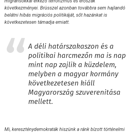
migránsokkal érkező terrorizmus és erőszak
következményei. Brüsszel azonban továbbra sem hajlandó
belátni hibás migrációs politikáját, sőt hazánkat is
következetesen támadja emiatt.
A déli határszakaszon és a
politikai harcmezőn ma is nap
mint nap zajlik a küzdelem,
melyben a magyar kormány
következetesen kiáll
Magyarország szuverenitása
mellett.
Mi, kereszténydemokraták hiszünk a ránk bízott történelmi