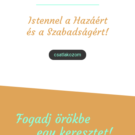
Istennel a Hazáért
és a Szabadságért!
csatlakozom
Fogadj örökbe
egy keresztet!