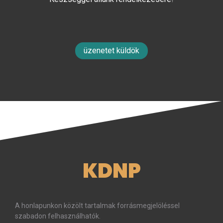
üzenetet küldök
KDNP
A honlapunkon közölt tartalmak forrásmegjelöléssel
szabadon felhasználhatók.