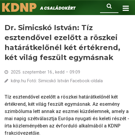
KDNP
Ugrás
Keresés
A családokért.
a
tartalomra
Dr. Simicskó István: Tíz
esztendővel ezelőtt a röszkei
határátkelőnél két értékrend,
két világ feszült egymásnak
2025. szeptember 16., kedd – 09:09
kdnp.hu Fotó: Simicskó István Facebook-oldala
Tíz esztendővel ezelőtt a röszkei határátkelőnél két
értékrend, két világ feszült egymásnak. Az esemény
szimbóluma lett annak az eszmei küzdelemnek, amely a
mai napig szétválasztja Európa nyugati és keleti részét -
írta közleményében az évforduló alkalmából a KDNP
frakcióvezetője.