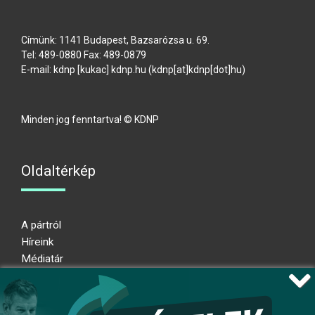
Címünk: 1141 Budapest, Bazsarózsa u. 69.
Tel: 489-0880 Fax: 489-0879
E-mail:
kdnp
[kukac]
kdnp
.
hu
(kdnp[at]kdnp[dot]hu)
Minden jog fenntartva! © KDNP
Oldaltérkép
A pártról
Híreink
Médiatár
Impresszum
Adatkezelési nyilatkozat
Átláthatósági nyilatkozat