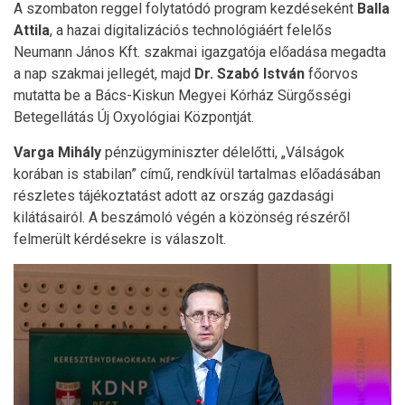
A szombaton reggel folytatódó program kezdéseként
Balla
Attila
, a hazai digitalizációs technológiáért felelős
Neumann János Kft. szakmai igazgatója előadása megadta
a nap szakmai jellegét, majd
Dr. Szabó István
főorvos
mutatta be a Bács-Kiskun Megyei Kórház Sürgősségi
Betegellátás Új Oxyológiai Központját.
Varga Mihály
pénzügyminiszter délelőtti, „Válságok
korában is stabilan” című, rendkívül tartalmas előadásában
részletes tájékoztatást adott az ország gazdasági
kilátásairól. A beszámoló végén a közönség részéről
felmerült kérdésekre is válaszolt.