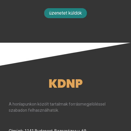
üzenetet küldök
KDNP
A honlapunkon közölt tartalmak forrásmegjelöléssel
szabadon felhasználhatók.
Címünk: 1141 Budapest, Bazsarózsa u. 69.