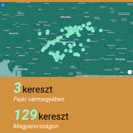
3
kereszt
Fejér vármegyében
129
kereszt
Magyarországon