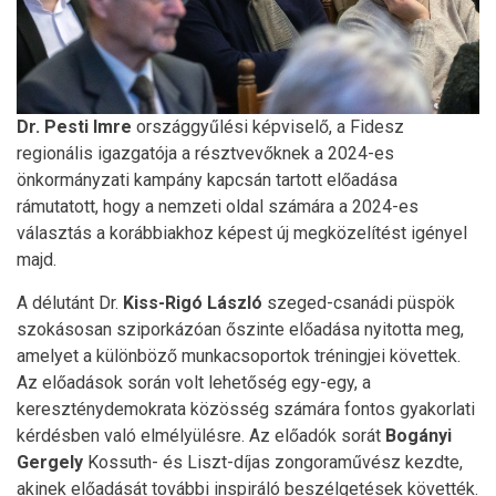
Dr. Pesti Imre
országgyűlési képviselő, a Fidesz
regionális igazgatója a résztvevőknek a 2024-es
önkormányzati kampány kapcsán tartott előadása
rámutatott, hogy a nemzeti oldal számára a 2024-es
választás a korábbiakhoz képest új megközelítést igényel
majd.
A délutánt Dr.
Kiss-Rigó László
szeged-csanádi püspök
szokásosan sziporkázóan őszinte előadása nyitotta meg,
amelyet a különböző munkacsoportok tréningjei követtek.
Az előadások során volt lehetőség egy-egy, a
kereszténydemokrata közösség számára fontos gyakorlati
kérdésben való elmélyülésre. Az előadók sorát
Bogányi
Gergely
Kossuth- és Liszt-díjas zongoraművész kezdte,
akinek előadását további inspiráló beszélgetések követték.