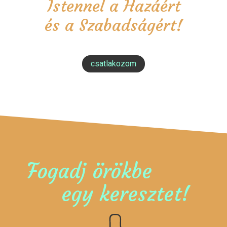
Istennel a Hazáért
és a Szabadságért!
csatlakozom
Fogadj örökbe
egy keresztet!