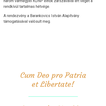
három vármegyei KDNP elnök zárszavával ért véget a
rendkívül tartalmas hétvége.
A rendezvény a Barankovics István Alapítvány
támogatásával valósult meg.
Cum Deo pro Patria
et Libertate!