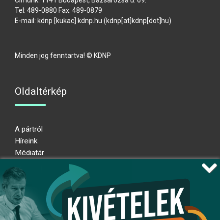
Tel: 489-0880 Fax: 489-0879
E-mail:
kdnp
[kukac]
kdnp
.
hu
(kdnp[at]kdnp[dot]hu)
Minden jog fenntartva! © KDNP
Oldaltérkép
A pártról
Híreink
Médiatár
Impresszum
Adatkezelési nyilatkozat
Átláthatósági nyilatkozat
Ugrás az oldal tetejére