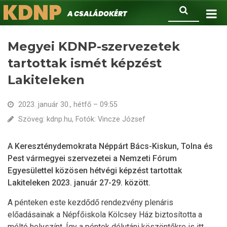
KDNP
Ugrás
Keresés
A családokért.
a
tartalomra
Megyei KDNP-szervezetek
tartottak ismét képzést
Lakiteleken
2023. január 30., hétfő – 09:55
Szöveg: kdnp.hu, Fotók: Vincze József
A Kereszténydemokrata Néppárt Bács-Kiskun, Tolna és
Pest vármegyei szervezetei a Nemzeti Fórum
Egyesülettel közösen hétvégi képzést tartottak
Lakiteleken 2023. január 27-29. között.
A pénteken este kezdődő rendezvény plenáris
előadásainak a Népfőiskola Kölcsey Ház biztosította a
méltó helyszínt. Így a péntek délutáni köszöntőkre is itt