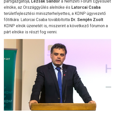
pártigazgatója,
Lezsák Sándor
a Nemzeti Fórum Egyesület
elnöke, az Országgyűlés alelnöke és
Latorcai Csaba
területfejlesztési miniszterhelyettes, a KDNP ügyvezető
főtitkára. Latorcai Csaba továbbította
Dr. Semjén Zsolt
KDNP elnök üzenetét is, miszerint a következő fórumon a
párt elnöke is részt fog venni.