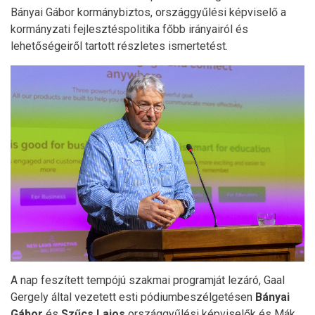
Bányai Gábor kormánybiztos, országgyűlési képviselő a
kormányzati fejlesztéspolitika főbb irányairól és
lehetőségeiről tartott részletes ismertetést.
A nap feszített tempójú szakmai programját lezáró, Gaal
Gergely által vezetett esti pódiumbeszélgetésen
Bányai
Gábor
és
Szűcs Lajos
országgyűlési képviselők és Mák