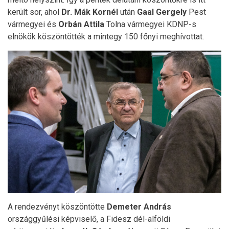
került sor, ahol
Dr. Mák Kornél
után
Gaal Gergely
Pest
vármegyei és
Orbán Attila
Tolna vármegyei KDNP-s
elnökök köszöntötték a mintegy 150 főnyi meghívottat.
A rendezvényt köszöntötte
Demeter András
országgyűlési képviselő, a Fidesz dél-alföldi