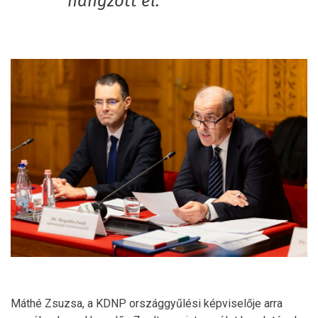
hangzott el.
Máthé Zsuzsa, a KDNP országgyűlési képviselője arra