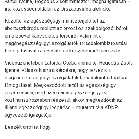
vártuk (volna) Hegedűs Zsolt miniszteri meghallgatásán –
írta közösségi oldalán az Országgyűlés alelnöke.
Közölte: az egészségügyi miniszterjelöltet az
abortuszkérdés mellett az orvosi és szakdolgozói bérek
emelésével kapcsolatos terveiről, valamint a
magánegészségügyi szolgáltatók társadalombiztosítási
támogatásával kapcsolatos elképzeléseiről kérdezte.
Videóüzenetében Latorcai Csaba kiemelte: Hegedűs Zsolt
igennel válaszolt arra a kérdésre, hogy tervezik a
magánegészségügyi szolgáltatók társadalombiztosítási
támogatását. Megkezdődött tehát az egészségügy
privatizációja, mert ha a magánegészségügy is
közfinanszírozásban részesül, akkor megkezdődik az
állami egészségügy leépítése – mutatott rá a KDNP
ügyvezető igazgatója.
Beszélt arról is, hogy