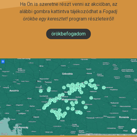
Ha Ön is szeretne részt venni az akcióban, az
alábbi gombra kattintva tájékozódhat a
Fogadj
örökbe egy keresztet!
program részleteiről!
örökbefogadom