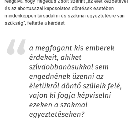
reagálva, hogy Hegedűs Zsolt szerint „az élet kezdetével
és az abortusszal kapcsolatos döntések esetében
mindenképpen társadalmi és szakmai egyeztetésre van
szükség”, feltette a kérdést:
a megfogant kis emberek
érdekeit, akiket
szívdobbanásukkal sem
engednének üzenni az
életükről döntő szüleik felé,
vajon ki fogja képviselni
ezeken a szakmai
egyeztetéseken?