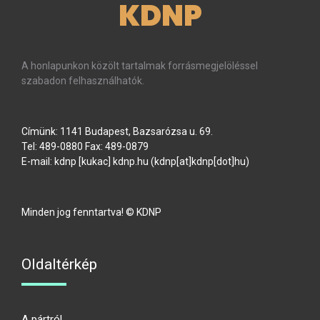
KDNP
A honlapunkon közölt tartalmak forrásmegjelöléssel
szabadon felhasználhatók.
Címünk: 1141 Budapest, Bazsarózsa u. 69.
Tel: 489-0880 Fax: 489-0879
E-mail:
kdnp
[kukac]
kdnp
.
hu
(kdnp[at]kdnp[dot]hu)
Minden jog fenntartva! © KDNP
Oldaltérkép
A pártról