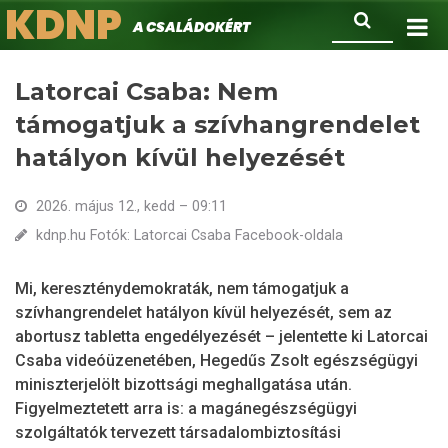
KDNP
Ugrás
Keresés
A családokért.
a
tartalomra
Latorcai Csaba: Nem
támogatjuk a szívhangrendelet
hatályon kívül helyezését
2026. május 12., kedd – 09:11
kdnp.hu Fotók: Latorcai Csaba Facebook-oldala
Mi, kereszténydemokraták, nem támogatjuk a
szívhangrendelet hatályon kívül helyezését, sem az
abortusz tabletta engedélyezését – jelentette ki Latorcai
Csaba videóüzenetében, Hegedűs Zsolt egészségügyi
miniszterjelölt bizottsági meghallgatása után.
Figyelmeztetett arra is: a magánegészségügyi
szolgáltatók tervezett társadalombiztosítási