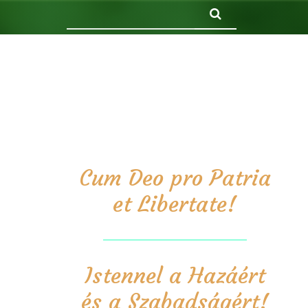
Keresés
Cum Deo pro Patria
et Libertate!
Istennel a Hazáért
és a Szabadságért!