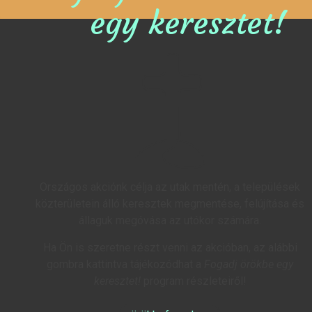
egy keresztet!
Országos akciónk célja az utak mentén, a települések
közterületein álló keresztek megmentése, felújítása és
állaguk megóvása az utókor számára.
Ha Ön is szeretne részt venni az akcióban, az alábbi
gombra kattintva tájékozódhat a
Fogadj örökbe egy
keresztet!
program részleteiről!