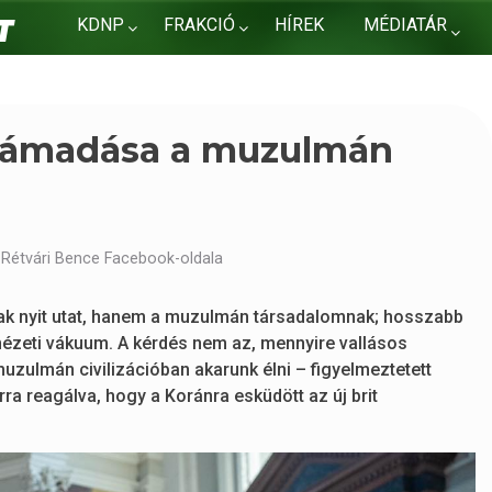
KDNP
FRAKCIÓ
HÍREK
MÉDIATÁR
KAPCSOLAT
 támadása a muzulmán
 Rétvári Bence Facebook-oldala
ak nyit utat, hanem a muzulmán társadalomnak; hosszabb
nézeti vákuum. A kérdés nem az, mennyire vallásos
uzulmán civilizációban akarunk élni – figyelmeztetett
ra reagálva, hogy a Koránra esküdött az új brit