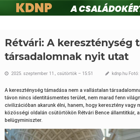
KDNP
A családokért.
Ugrás
a
tartalomra
Rétvári: A kereszténység
társadalomnak nyit utat
2025. szeptember 11., csütörtök – 15:51
kdnp.hu Fotó:
A kereszténység támadása nem a vallástalan társadalomn
távon nincs identitásmentes terület, nem marad fenn világ
civilizációban akarunk élni, hanem, hogy keresztény vagy m
közösségi oldalán csütörtökön Rétvári Bence államtitkár, ar
belügyminiszter.