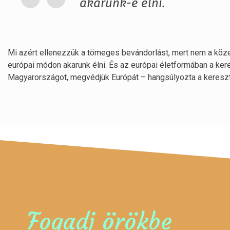
akarunk-e élni.
Mi azért ellenezzük a tömeges bevándorlást, mert nem a köze
európai módon akarunk élni. És az európai életformában a ke
Magyarországot, megvédjük Európát – hangsúlyozta a kereszt
Fogadj örökbe