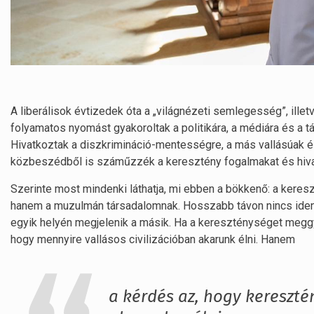
A liberálisok évtizedek óta a „világnézeti semlegesség”, ille
folyamatos nyomást gyakoroltak a politikára, a médiára és a t
Hivatkoztak a diszkrimináció-mentességre, a más vallásúak 
közbeszédből is száműzzék a keresztény fogalmakat és hiva
Szerinte most mindenki láthatja, mi ebben a bökkenő: a keres
hanem a muzulmán társadalomnak. Hosszabb távon nincs ident
egyik helyén megjelenik a másik. Ha a kereszténységet meggye
hogy mennyire vallásos civilizációban akarunk élni. Hanem
a kérdés az, hogy kereszt