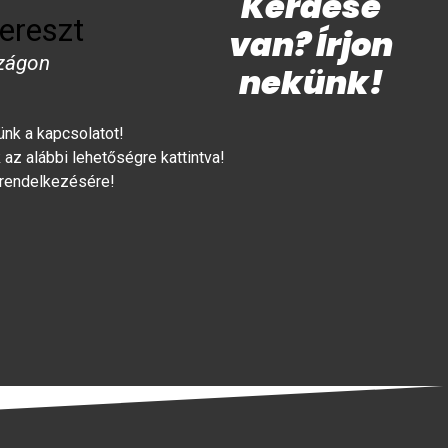
Kérdése
ereszt
van? Írjon
zágon
nekünk!
lünk a kapcsolatot!
az alábbi lehetőségre kattintva!
 rendelkezésére!