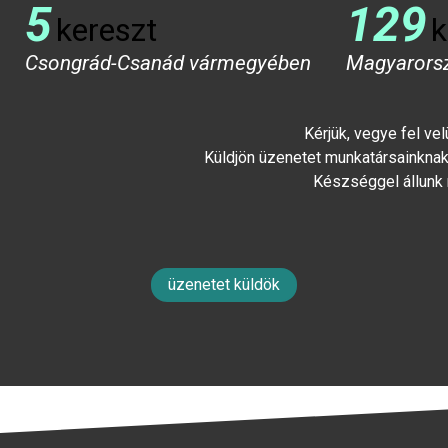
5
129
kereszt
k
Csongrád-Csanád vármegyében
Magyarors
Kérjük, vegye fel ve
Küldjön üzenetet munkatársainknak 
Készséggel állunk
üzenetet küldök