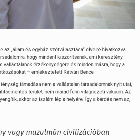
tve az „állam és egyház szétválasztása” elveire hivatkozva
ársadalomra, hogy mindent kiszorítsanak, ami keresztény.
és vallástalanok érzékenységére és minden másra, hogy a
tkozásokat – emlékeztetett Rétvári Bence.
zténység támadása nem a vallástalan társadalomnak nyit utat,
itásmentes terület, nem marad fenn világnézeti vákuum. Az
ngítik, akkor az iszlám lép a helyére. Így a kérdés nem az,
ény vagy muzulmán civilizációban