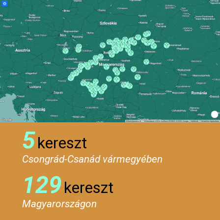
5
kereszt
Csongrád-Csanád vármegyében
129
kereszt
Magyarországon