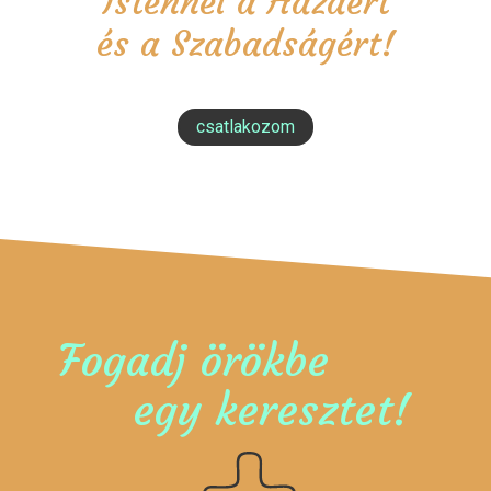
Istennel a Hazáért
és a Szabadságért!
csatlakozom
Fogadj örökbe
egy keresztet!