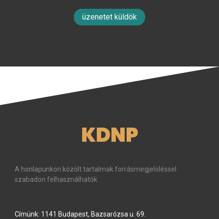
üzenetet küldök
KDNP
A honlapunkon közölt tartalmak forrásmegjelöléssel
szabadon felhasználhatók.
Címünk: 1141 Budapest, Bazsarózsa u. 69.