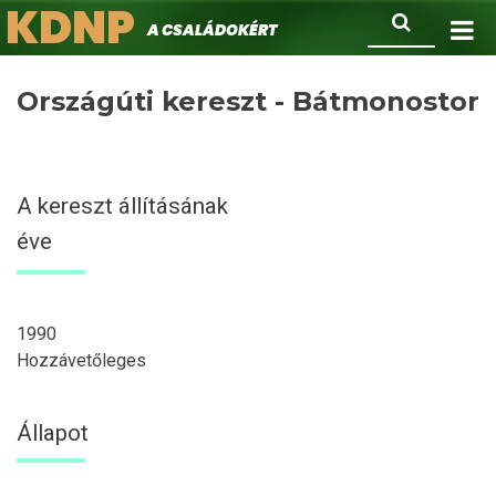
KDNP
Ugrás
Keresés
A családokért.
a
tartalomra
Országúti kereszt - Bátmonostor
A kereszt állításának
éve
1990
Hozzávetőleges
Állapot