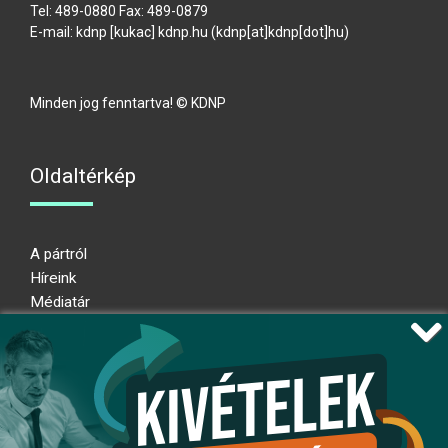
Tel: 489-0880 Fax: 489-0879
E-mail:
kdnp
[kukac]
kdnp
.
hu
(kdnp[at]kdnp[dot]hu)
Minden jog fenntartva! © KDNP
Oldaltérkép
A pártról
Híreink
Médiatár
Impresszum
Adatkezelési nyilatkozat
Átláthatósági nyilatkozat
Ugrás az oldal tetejére