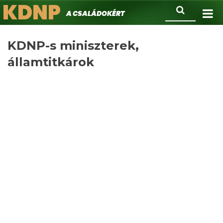
KDNP
Ugrás
Keresés
A családokért.
a
tartalomra
KDNP-s miniszterek,
államtitkárok