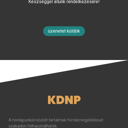
Készséggel állunk rendelkezésére!
üzenetet küldök
KDNP
A honlapunkon közölt tartalmak forrásmegjelöléssel
szabadon felhasználhatók.