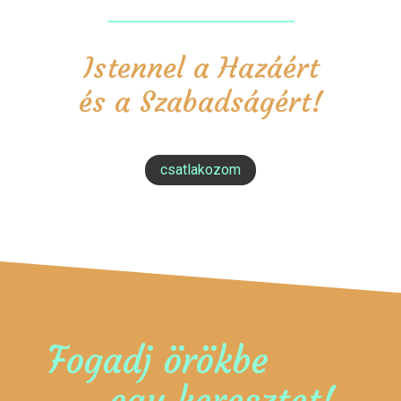
Istennel a Hazáért
és a Szabadságért!
csatlakozom
Fogadj örökbe
egy keresztet!