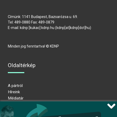
Címünk: 1141 Budapest, Bazsarózsa u. 69.
Tel: 489-0880 Fax: 489-0879
E-mail:
kdnp
[kukac]
kdnp
.
hu
(kdnp[at]kdnp[dot]hu)
Minden jog fenntartva! © KDNP
Oldaltérkép
A pártról
Híreink
Médiatár
Impresszum
Adatkezelési nyilatkozat
Átláthatósági nyilatkozat