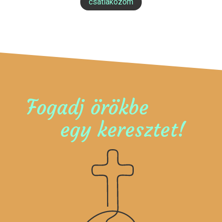
csatlakozom
Fogadj örökbe
egy keresztet!