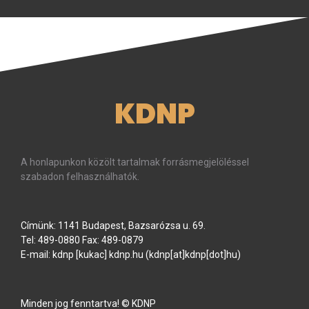
KDNP
A honlapunkon közölt tartalmak forrásmegjelöléssel
szabadon felhasználhatók.
Címünk: 1141 Budapest, Bazsarózsa u. 69.
Tel: 489-0880 Fax: 489-0879
E-mail:
kdnp
[kukac]
kdnp
.
hu
(kdnp[at]kdnp[dot]hu)
Minden jog fenntartva! © KDNP