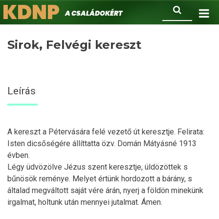
KDNP
Ugrás
Keresés
A családokért.
a
tartalomra
Sirok, Felvégi kereszt
Leírás
A kereszt a Pétervására felé vezető út keresztje. Felirata:
Isten dicsőségére állíttatta özv. Domán Mátyásné 1913
évben.
Légy üdvözölve Jézus szent keresztje, üldözöttek s
bűnösök reménye. Melyet értünk hordozott a bárány, s
általad megváltott saját vére árán, nyerj a földön minekünk
irgalmat, holtunk után mennyei jutalmat. Ámen.