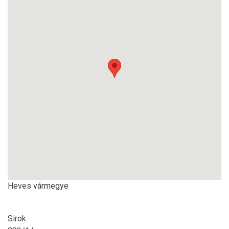
Heves vármegye
Sirok