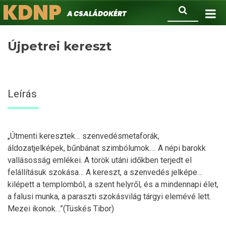
KDNP
Ugrás
Keresés
A családokért.
a
tartalomra
Újpetrei kereszt
Leírás
„Útmenti keresztek… szenvedésmetaforák,
áldozatjelképek, bűnbánat szimbólumok…. A népi barokk
vallásosság emlékei. A török utáni időkben terjedt el
felállításuk szokása… A kereszt, a szenvedés jelképe…
kilépett a templomból, a szent helyről, és a mindennapi élet,
a falusi munka, a paraszti szokásvilág tárgyi elemévé lett.
Mezei ikonok…”(Tüskés Tibor)