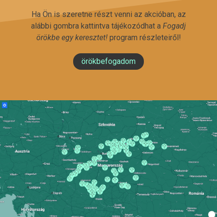
Ha Ön is szeretne részt venni az akcióban, az
alábbi gombra kattintva tájékozódhat a
Fogadj
örökbe egy keresztet!
program részleteiről!
örökbefogadom