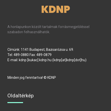
KDNP
A honlapunkon közölt tartalmak forrásmegjelöléssel
szabadon felhasználhatók.
Címünk: 1141 Budapest, Bazsarózsa u. 69.
Tel: 489-0880 Fax: 489-0879
E-mail:
kdnp
[kukac]
kdnp
.
hu
(kdnp[at]kdnp[dot]hu)
Minden jog fenntartva! © KDNP
Oldaltérkép