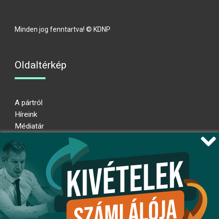
Minden jog fenntartva! © KDNP
Oldaltérkép
A pártról
Híreink
Médiatár
Impresszum
Adatkezelési nyilatkozat
Átláthatósági nyilatkozat
Ugrás az oldal tetejére
Kövessen minket!