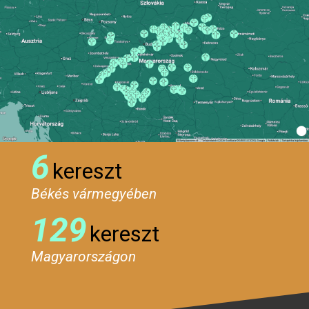
6
kereszt
Békés vármegyében
129
kereszt
Magyarországon