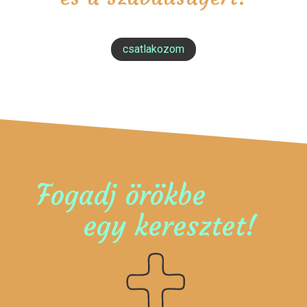
csatlakozom
Fogadj örökbe
egy keresztet!