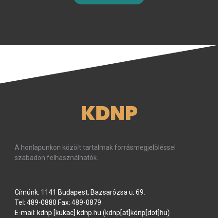
KDNP
A honlapunkon közölt tartalmak forrásmegjelöléssel
szabadon felhasználhatók.
Címünk: 1141 Budapest, Bazsarózsa u. 69.
Tel: 489-0880 Fax: 489-0879
E-mail:
kdnp
[kukac]
kdnp
.
hu
(kdnp[at]kdnp[dot]hu)