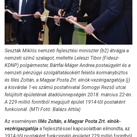
Seszták Miklós nemzeti fejlesztési miniszter (b2) átvágja a
nemzeti színű szalagot, mellette Leleszi Tibor (Fidesz-
KDNP) polgármester, Bártfai-Máger Andrea postaügyért és a
nemzeti pénzügyi szolgáltatásokért felelős kormánybiztos
és Illés Zoltán, a Magyar Posta Zrt. elnök-vezérigazgatója (j)
a kisvárdai 1-es számú postahivatal Somogyi Rezső utcai
felújított épületének átadóünnepségén 2018. március 22-én.
A 229 millió forintból megújult épület 1914-től postaként
funkcionál. (MTI Fotó: Balázs Attila)
Az eseményen
Illés Zoltán, a Magyar Posta Zrt. elnök-
vezérigazgatója
a fejlesztéssel kapcsolatban elmondta, az
1914-től postaként funkcionáló épületet 229 millió forintból