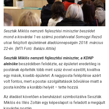
Seszták Miklós nemzeti fejlesztési miniszter beszédet
mond a kisvárdai 1-es számú postahivatal Somogyi Rezső
utcai felújított épületének átadóünnepségén 2018. március
22-én. (MTI Fotó: Balázs Attila)
Seszták Miklós nemzeti fejlesztési miniszter, a KDNP
alelnöke
beszédében felidézte, az épületet eredetileg is
postának építették több mint száz évvel ezelőtt, kiváltva
egy másik, kisebb épületet. A nagyposta felépítése azért
volt fontos, mert a postai szolgáltatások bővülése miatt a
posta kinőtte a korábbi helyét – tette hozzá.
Az átadást követően a beruházást szimbolizálva Seszták
Miklós és Illés Zoltán egy képeslapot is feladott a megújult
kisvárdai postán.