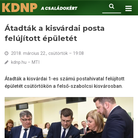
KDNP
Ugrás
Keresés
A családokért.
a
tartalomra
Átadták a kisvárdai posta
felújított épületét
2018. március 22., csütörtök – 19:08
kdnp.hu – MTI
Átadták a kisvárdai 1-es számú postahivatal felújított
épületét csütörtökön a felső-szabolcsi kisvárosban.