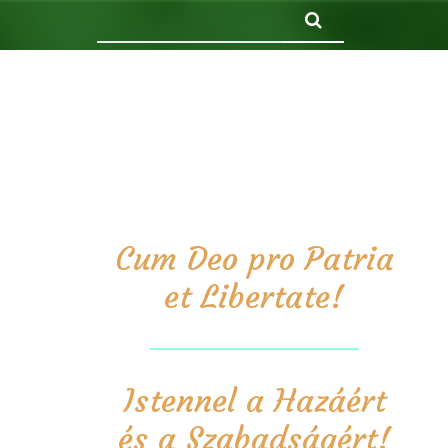
Keresés
Cum Deo pro Patria
et Libertate!
Istennel a Hazáért
és a Szabadságért!