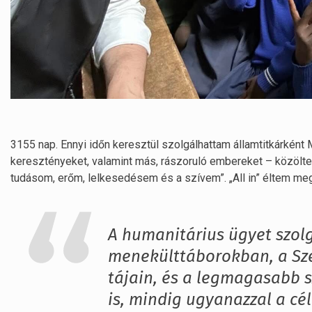
3155 nap. Ennyi időn keresztül szolgálhattam államtitkárként
keresztényeket, valamint más, rászoruló embereket – közölte
tudásom, erőm, lelkesedésem és a szívem”. „All in” éltem meg
A humanitárius ügyet szol
menekülttáborokban, a Sze
tájain, és a legmagasabb s
is, mindig ugyanazzal a céll