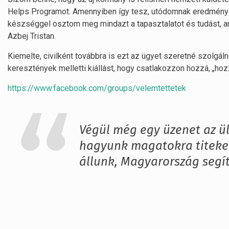
Helps Programot. Amennyiben így tesz, utódomnak eredményes 
készséggel osztom meg mindazt a tapasztalatot és tudást, am
Azbej Tristan.
Kiemelte, civilként továbbra is ezt az ügyet szeretné szolgálni.
keresztények melletti kiállást, hogy csatlakozzon hozzá, „ho
https://www.facebook.com/groups/velemtettetek
Végül még egy üzenet az ü
hagyunk magatokra titeket
állunk, Magyarország segít