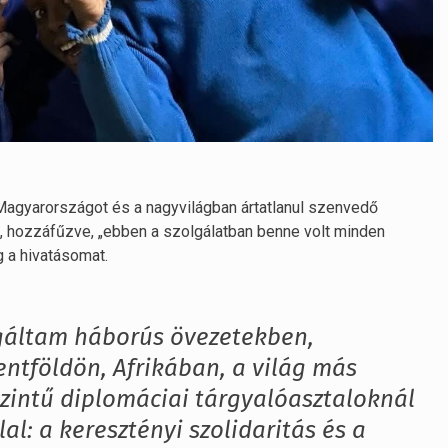
 Magyarországot és a nagyvilágban ártatlanul szenvedő
, hozzáfűzve, „ebben a szolgálatban benne volt minden
 a hivatásomat.
gáltam háborús övezetekben,
ntföldön, Afrikában, a világ más
zintű diplomáciai tárgyalóasztaloknál
al: a keresztényi szolidaritás és a