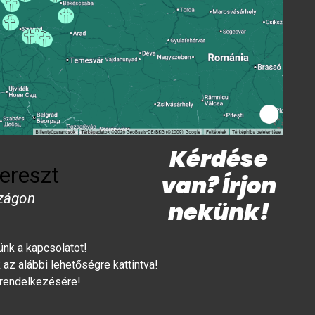
Kérdése
ereszt
van? Írjon
zágon
nekünk!
lünk a kapcsolatot!
az alábbi lehetőségre kattintva!
 rendelkezésére!