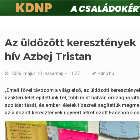
KDNP
A családokért.
Ugrás
a
tartalomra
Az üldözött keresztények
hív Azbej Tristan
2026. május 10., vasárnap – 11:27
kdnp.hu
„Emelt fővel távozom a világ első, az üldözött kereszténye
szakterületet építettünk fel, több mint hatvan országba vi
szolidaritását, és emberi életek tízezreit segítettük megme
az üldözött keresztények ügyéért létrehozott Facebook-cs