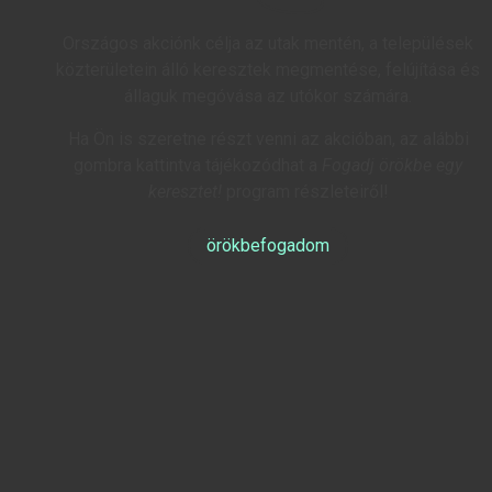
Országos akciónk célja az utak mentén, a települések
közterületein álló keresztek megmentése, felújítása és
állaguk megóvása az utókor számára.
Ha Ön is szeretne részt venni az akcióban, az alábbi
gombra kattintva tájékozódhat a
Fogadj örökbe egy
keresztet!
program részleteiről!
örökbefogadom