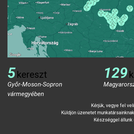
5
129
kereszt
k
Győr-Moson-Sopron
Magyarors
vármegyében
Kérjük, vegye fel ve
Küldjön üzenetet munkatársainknak 
Készséggel állunk