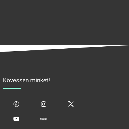
Kövessen minket!
fb
ig
x
yt
flickr