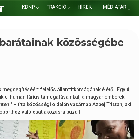
KDNP
FRAKCIÓ
HÍREK
MÉDIATÁR
KAPCSOLAT
 barátainak közösségébe
k megsegítéséért felelős államtitkárságának éléről. Egy új
ttük el humanitárius támogatásainkat, a magyar emberek
nteni” – írta közösségi oldalán vasárnap Azbej Tristan, aki
oporthoz való csatlakozásra buzdít.