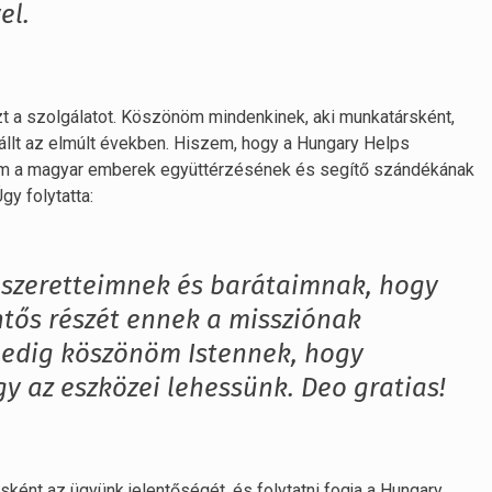
el.
t a szolgálatot. Köszönöm mindenkinek, aki munkatársként,
állt az elmúlt években. Hiszem, hogy a Hungary Helps
em a magyar emberek együttérzésének és segítő szándékának
y folytatta:
szeretteimnek és barátaimnak, hogy
ntős részét ennek a missziónak
pedig köszönöm Istennek, hogy
y az eszközei lehessünk. Deo gratias!
ként az ügyünk jelentőségét, és folytatni fogja a Hungary