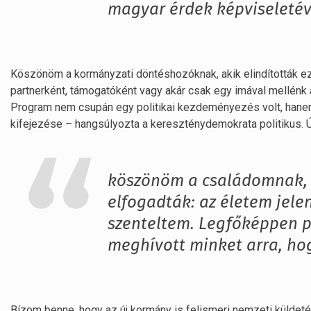
magyar érdek képviseletév
Köszönöm a kormányzati döntéshozóknak, akik elindították ez
partnerként, támogatóként vagy akár csak egy imával mellénk 
Program nem csupán egy politikai kezdeményezés volt, han
kifejezése – hangsúlyozta a kereszténydemokrata politikus. Úg
köszönöm a családomnak, 
elfogadták: az életem jele
szenteltem. Legfőképpen 
meghívott minket arra, hog
Bízom benne, hogy az új kormány is felismeri nemzeti küldetés