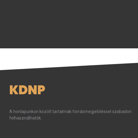
KDNP
A honlapunkon közölt tartalmak forrásmegjelöléssel szabadon
felhasználhatók.