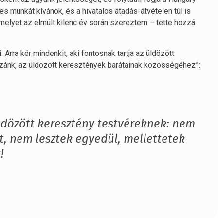
munkát kívánok, és a hivatalos átadás-átvételen túl is
elyet az elmúlt kilenc év során szereztem – tette hozzá
 Arra kér mindenkit, aki fontosnak tartja az üldözött
zzánk, az üldözött keresztények barátainak közösségéhez”:
ldözött keresztény testvéreknek: nem
, nem lesztek egyedül, mellettetek
!