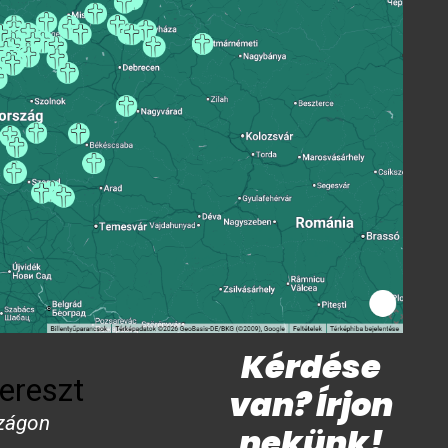
Kérdése
ereszt
van? Írjon
zágon
nekünk!