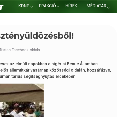
KDNP
FRAKCIÓ
HÍREK
MÉDIATÁR
KAPCSOLAT
sztényüldözésből!
Tristan Facebook-oldala
sek az elmúlt napokban a nigériai Benue Államban -
lelős államtitkár vasárnap közösségi oldalán, hozzáfűzve,
humanitárius segítségnyújtás érdekében