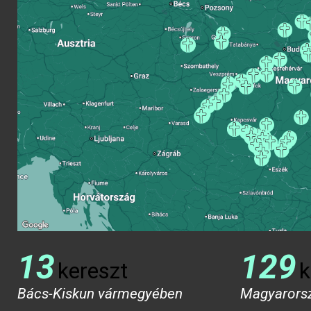
13
129
kereszt
k
Bács-Kiskun vármegyében
Magyarors