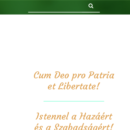
Keresés
Cum Deo pro Patria
et Libertate!
Istennel a Hazáért
és a Szabadságért!