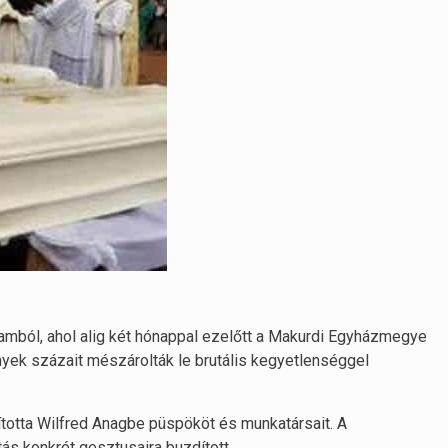
amból, ahol alig két hónappal ezelőtt a Makurdi Egyházmegye
yek százait mészárolták le brutális kegyetlenséggel
ította Wilfred Anagbe püspököt és munkatársait. A
ás konkrét gesztusaira buzdított.