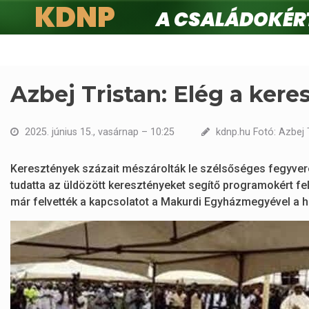
KDNP
A családokért.
Ugrás
a
tartalomra
Azbej Tristan: Elég a kere
2025. június 15., vasárnap – 10:25
kdnp.hu Fotó: Azbej 
Keresztények százait mészárolták le szélsőséges fegyvere
tudatta az üldözött keresztényeket segítő programokért fe
már felvették a kapcsolatot a Makurdi Egyházmegyével a 