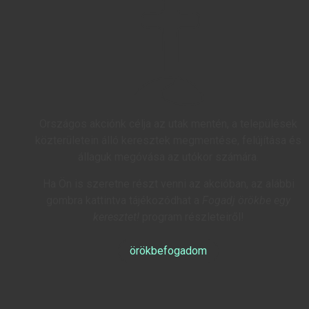
Országos akciónk célja az utak mentén, a települések
közterületein álló keresztek megmentése, felújítása és
állaguk megóvása az utókor számára.
Ha Ön is szeretne részt venni az akcióban, az alábbi
gombra kattintva tájékozódhat a
Fogadj örökbe egy
keresztet!
program részleteiről!
örökbefogadom