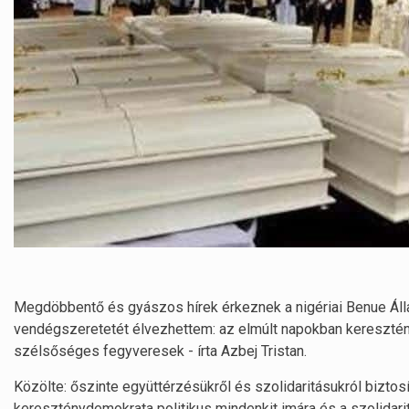
Megdöbbentő és gyászos hírek érkeznek a nigériai Benue Áll
vendégszeretetét élvezhettem: az elmúlt napokban keresztén
szélsőséges fegyveresek - írta Azbej Tristan.
Közölte: őszinte együttérzésükről és szolidaritásukról biztos
kereszténydemokrata politikus mindenkit imára és a szolidarit