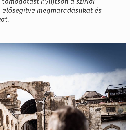
y támogatást nyújtson a szíriai
, elősegítve megmaradásukat és
at.