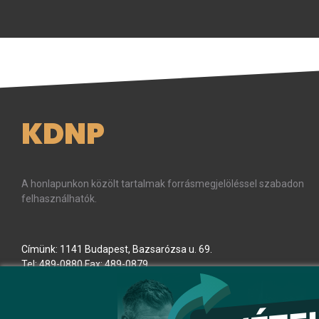
KDNP
A honlapunkon közölt tartalmak forrásmegjelöléssel szabadon
felhasználhatók.
Címünk: 1141 Budapest, Bazsarózsa u. 69.
Tel: 489-0880 Fax: 489-0879
E-mail:
kdnp
[kukac]
kdnp
.
hu
(kdnp[at]kdnp[dot]hu)