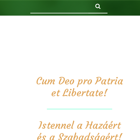
Keresés
Cum Deo pro Patria
et Libertate!
Istennel a Hazáért
és a Szabadságért!