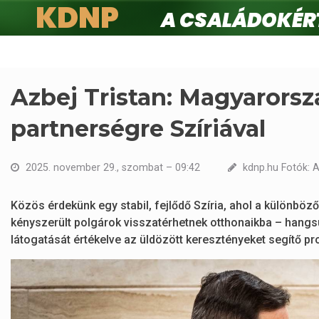
KDNP
A családokért.
Ugrás
a
tartalomra
Azbej Tristan: Magyarorszá
partnerségre Szíriával
2025. november 29., szombat – 09:42
kdnp.hu Fotók: A
Közös érdekünk egy stabil, fejlődő Szíria, ahol a különböz
kényszerült polgárok visszatérhetnek otthonaikba – han
látogatását értékelve az üldözött keresztényeket segítő pro