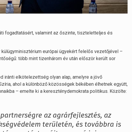
ti fogadtatásért, valamint az őszinte, tiszteletteljes és
r külügyminisztérium európai ügyekért felelős vezetőjével –
entőségű: több mint tizenhárom év után először került sor
 iránti elkötelezettség olyan alap, amelyre a jövő
Szíria, ahol a különböző közösségek békében élhetnek együtt,
onaikba – emelte ki a kereszténydemokrata politikus. Közölte:
partnerségre az agrárfejlesztés, az
ökségvédelem területén, és továbbra is