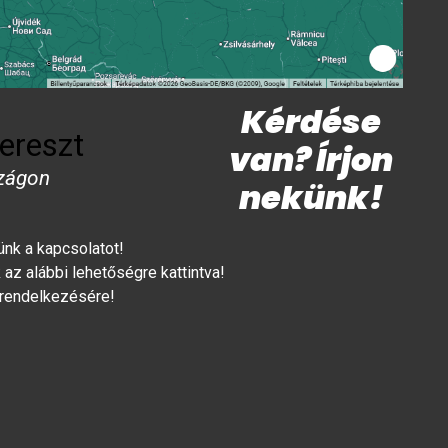
Kérdése
ereszt
van? Írjon
zágon
nekünk!
lünk a kapcsolatot!
az alábbi lehetőségre kattintva!
 rendelkezésére!