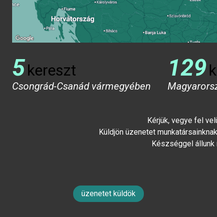
5
129
kereszt
k
Csongrád-Csanád vármegyében
Magyarors
Kérjük, vegye fel ve
Küldjön üzenetet munkatársainknak 
Készséggel állunk
üzenetet küldök