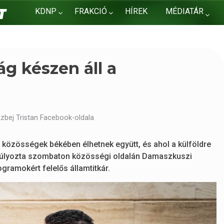
KDNP
FRAKCIÓ
HÍREK
MÉDIATÁR
KAPCSOLAT
g készen áll a
zbej Tristan Facebook-oldala
ő közösségek békében élhetnek együtt, és ahol a külföldre
gsúlyozta szombaton közösségi oldalán Damaszkuszi
gramokért felelős államtitkár.