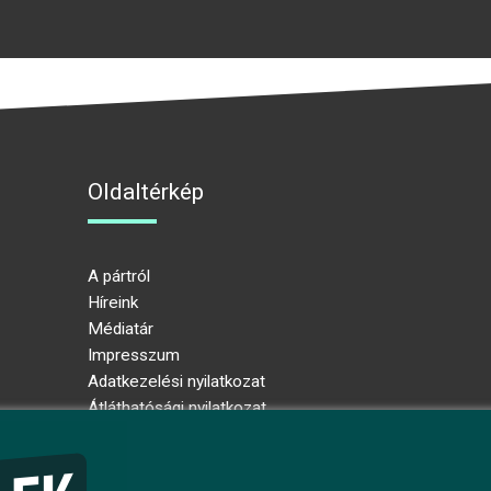
Oldaltérkép
A pártról
Híreink
Médiatár
Impresszum
Adatkezelési nyilatkozat
Átláthatósági nyilatkozat
Ugrás az oldal tetejére