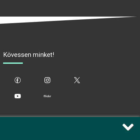
Kövessen minket!
fb
ig
x
yt
flickr