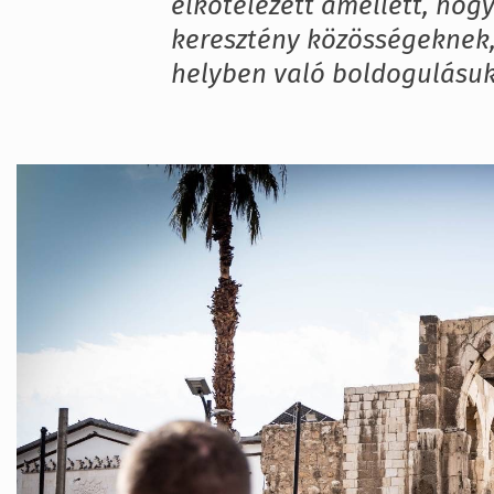
elkötelezett amellett, hog
keresztény közösségeknek
helyben való boldogulásuk