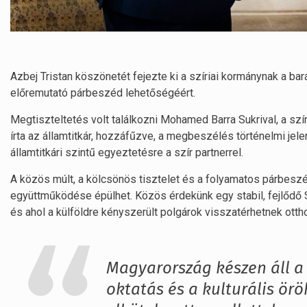
Azbej Tristan köszönetét fejezte ki a szíriai kormánynak a bará
előremutató párbeszéd lehetőségéért.
Megtiszteltetés volt találkozni Mohamed Barra Sukrival, a szí
írta az államtitkár, hozzáfűzve, a megbeszélés történelmi jel
államtitkári szintű egyeztetésre a szír partnerrel.
A közös múlt, a kölcsönös tisztelet és a folyamatos párbeszéd
együttműködése épülhet. Közös érdekünk egy stabil, fejlődő 
és ahol a külföldre kényszerült polgárok visszatérhetnek otth
Magyarország készen áll a 
oktatás és a kulturális ör