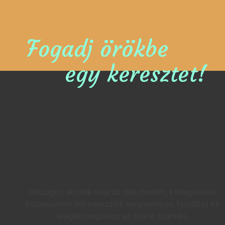
Fogadj örökbe
egy keresztet!
Országos akciónk célja az utak mentén, a települések
közterületein álló keresztek megmentése, felújítása és
állaguk megóvása az utókor számára.