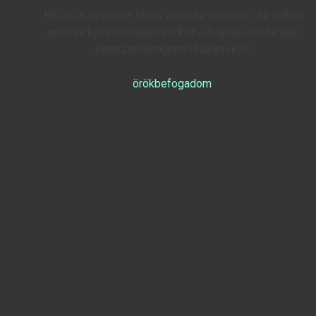
Ha Ön is szeretne részt venni az akcióban, az alábbi
gombra kattintva tájékozódhat a
Fogadj örökbe egy
keresztet!
program részleteiről!
örökbefogadom