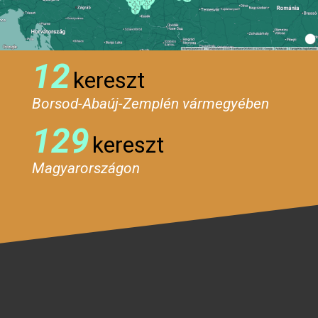
12
kereszt
Borsod-Abaúj-Zemplén vármegyében
129
kereszt
Magyarországon