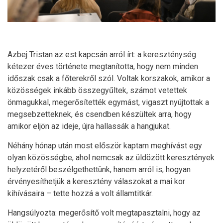
Azbej Tristan az est kapcsán arról írt: a kereszténység
kétezer éves története megtanította, hogy nem minden
időszak csak a főterekről szól. Voltak korszakok, amikor a
közösségek inkább összegyűltek, számot vetettek
önmagukkal, megerősítették egymást, vigaszt nyújtottak a
megsebzetteknek, és csendben készültek arra, hogy
amikor eljön az ideje, újra hallassák a hangjukat.
Néhány hónap után most először kaptam meghívást egy
olyan közösségbe, ahol nemcsak az üldözött keresztények
helyzetéről beszélgethettünk, hanem arról is, hogyan
érvényesíthetjük a keresztény válaszokat a mai kor
kihívásaira – tette hozzá a volt államtitkár.
Hangsúlyozta: megerősítő volt megtapasztalni, hogy az