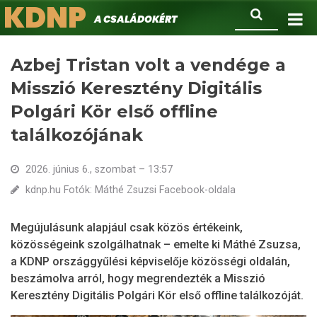
KDNP
Ugrás
Keresés
A családokért.
a
tartalomra
Azbej Tristan volt a vendége a
Misszió Keresztény Digitális
Polgári Kör első offline
találkozójának
2026. június 6., szombat – 13:57
kdnp.hu Fotók: Máthé Zsuzsi Facebook-oldala
Megújulásunk alapjául csak közös értékeink,
közösségeink szolgálhatnak – emelte ki Máthé Zsuzsa,
a KDNP országgyűlési képviselője közösségi oldalán,
beszámolva arról, hogy megrendezték a Misszió
Keresztény Digitális Polgári Kör első offline találkozóját.