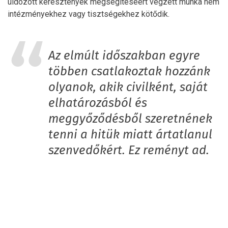
üldözött keresztények megsegítéséért végzett munka nem
intézményekhez vagy tisztségekhez kötődik.
Az elmúlt időszakban egyre
többen csatlakoztak hozzánk
olyanok, akik civilként, saját
elhatározásból és
meggyőződésből szeretnének
tenni a hitük miatt ártatlanul
szenvedőkért. Ez reményt ad.