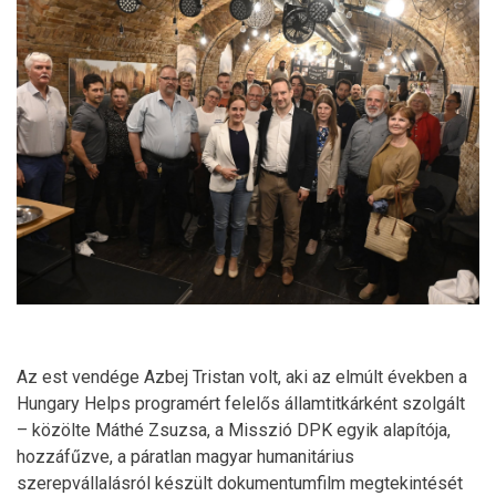
Az est vendége Azbej Tristan volt, aki az elmúlt években a
Hungary Helps programért felelős államtitkárként szolgált
– közölte Máthé Zsuzsa, a Misszió DPK egyik alapítója,
hozzáfűzve, a páratlan magyar humanitárius
szerepvállalásról készült dokumentumfilm megtekintését