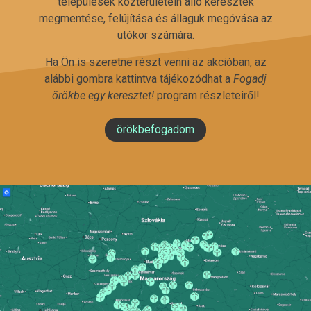
települések közterületein álló keresztek
megmentése, felújítása és állaguk megóvása az
utókor számára.
Ha Ön is szeretne részt venni az akcióban, az
alábbi gombra kattintva tájékozódhat a
Fogadj
örökbe egy keresztet!
program részleteiről!
örökbefogadom