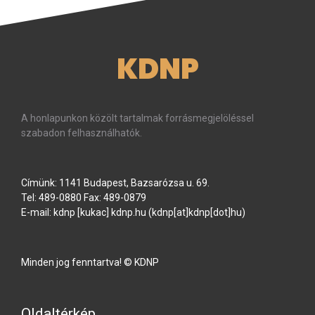
KDNP
A honlapunkon közölt tartalmak forrásmegjelöléssel
szabadon felhasználhatók.
Címünk: 1141 Budapest, Bazsarózsa u. 69.
Tel: 489-0880 Fax: 489-0879
E-mail:
kdnp
[kukac]
kdnp
.
hu
(kdnp[at]kdnp[dot]hu)
Minden jog fenntartva! © KDNP
Oldaltérkép