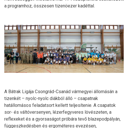
a programhoz, összesen tizenöezer kadéttal.
A Bátrak Ligája Csongrád-Csanád vármegyei állomásán a
tizenkét – nyolc-nyolc diákból álló – csapatnak
hatállomásos feladatsort kellett teljesítenie. A csapatok
sor- és váltóversenyen, lézerfegyveres lövészeten, a
reflexeket és a gyorsaságot próbára tevő blazepodpályán,
függeszkedésben és ergométeres evezésen,