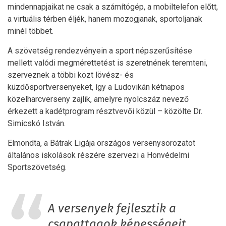
mindennapjaikat ne csak a számítógép, a mobiltelefon előtt,
a virtuális térben éljék, hanem mozogjanak, sportoljanak
minél többet.
A szövetség rendezvényein a sport népszerűsítése
mellett valódi megmérettetést is szeretnének teremteni,
szerveznek a többi közt lövész- és
küzdősportversenyeket, így a Ludovikán kétnapos
közelharcverseny zajlik, amelyre nyolcszáz nevező
érkezett a kadétprogram résztvevői közül – közölte Dr.
Simicskó István.
Elmondta, a Bátrak Ligája országos versenysorozatot
általános iskolások részére szervezi a Honvédelmi
Sportszövetség.
A versenyek fejlesztik a
csapattagok képességeit,