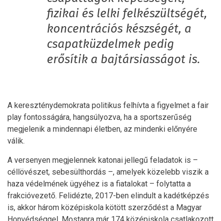
fizikai és lelki felkészültségét,
koncentrációs készségét, a
csapatküzdelmek pedig
erősítik a bajtársiasságot is.
A kereszténydemokrata politikus felhívta a figyelmet a fair
play fontosságára, hangsúlyozva, ha a sportszerűség
megjelenik a mindennapi életben, az mindenki előnyére
válik.
A versenyen megjelennek katonai jellegű feladatok is –
céllövészet, sebesülthordás –, amelyek közelebb viszik a
haza védelmének ügyéhez is a fiatalokat – folytatta a
frakcióvezető. Felidézte, 2017-ben elindult a kadétképzés
is, akkor három középiskola kötött szerződést a Magyar
Honvédséggel. Mostanra már 174 középiskola csatlakozott