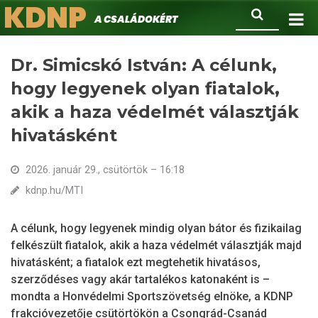
KDNP
Ugrás
Keresés
A családokért.
a
tartalomra
Dr. Simicskó István: A célunk,
hogy legyenek olyan fiatalok,
akik a haza védelmét választják
hivatásként
2026. január 29., csütörtök – 16:18
kdnp.hu/MTI
A célunk, hogy legyenek mindig olyan bátor és fizikailag
felkészült fiatalok, akik a haza védelmét választják majd
hivatásként; a fiatalok ezt megtehetik hivatásos,
szerződéses vagy akár tartalékos katonaként is –
mondta a Honvédelmi Sportszövetség elnöke, a KDNP
frakcióvezetője csütörtökön a Csongrád-Csanád