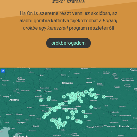
utókor számára.
Ha Ön is szeretne részt venni az akcióban, az
alábbi gombra kattintva tájékozódhat a
Fogadj
örökbe egy keresztet!
program részleteiről!
örökbefogadom