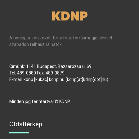
KDNP
A honlapunkon közölt tartalmak forrásmegjelöléssel
szabadon felhasználhatók.
Címünk: 1141 Budapest, Bazsarózsa u. 69.
Tel: 489-0880 Fax: 489-0879
E-mail:
kdnp
[kukac]
kdnp
.
hu
(kdnp[at]kdnp[dot]hu)
Minden jog fenntartva! © KDNP
Oldaltérkép