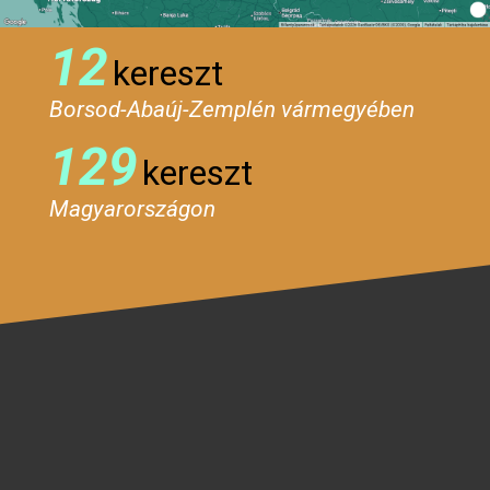
12
kereszt
Borsod-Abaúj-Zemplén vármegyében
129
kereszt
Magyarországon