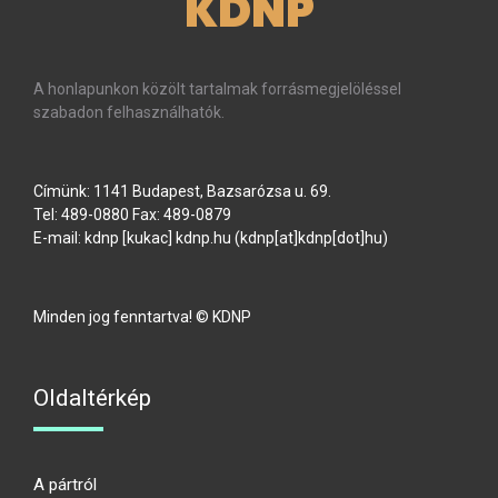
KDNP
A honlapunkon közölt tartalmak forrásmegjelöléssel
szabadon felhasználhatók.
Címünk: 1141 Budapest, Bazsarózsa u. 69.
Tel: 489-0880 Fax: 489-0879
E-mail:
kdnp
[kukac]
kdnp
.
hu
(kdnp[at]kdnp[dot]hu)
Minden jog fenntartva! © KDNP
Oldaltérkép
A pártról