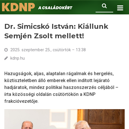
KDNP
Ugrás
Keresés
A családokért.
a
tartalomra
Dr. Simicskó István: Kiállunk
Semjén Zsolt mellett!
2025. szeptember 25., csütörtök – 13:38
kdnp.hu
Hazugságok, aljas, alaptalan rágalmak és hergelés,
köztiszteletben álló emberek ellen indított lejárató
hadjáratok, mindez politikai haszonszerzés céljából –
írta közösségi oldalán csütörtökön a KDNP
frakcióvezetője.