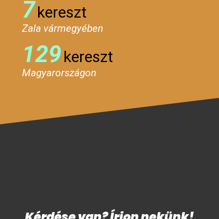
7
kereszt
Zala vármegyében
129
kereszt
Magyarországon
Kérdése van? Írjon nekünk!