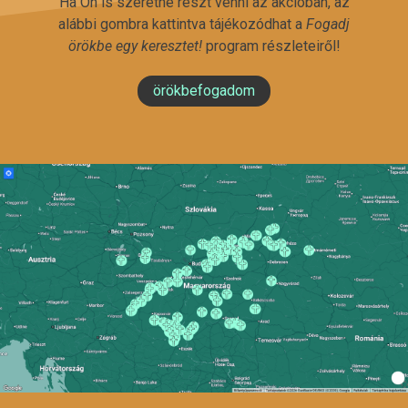
Ha Ön is szeretne részt venni az akcióban, az
alábbi gombra kattintva tájékozódhat a
Fogadj
örökbe egy keresztet!
program részleteiről!
örökbefogadom