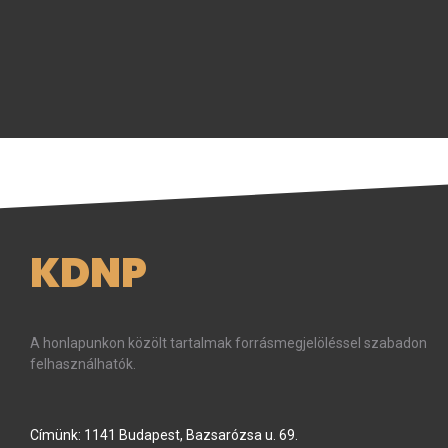
KDNP
A honlapunkon közölt tartalmak forrásmegjelöléssel szabadon
felhasználhatók.
Címünk: 1141 Budapest, Bazsarózsa u. 69.