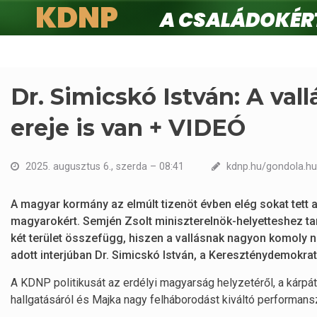
KDNP
A családokért.
Ugrás
a
tartalomra
Dr. Simicskó István: A va
ereje is van + VIDEÓ
2025. augusztus 6., szerda – 08:41
kdnp.hu/gondola.hu
A magyar kormány az elmúlt tizenöt évben elég sokat tett a
magyarokért. Semjén Zsolt miniszterelnök-helyetteshez tart
két terület összefügg, hiszen a vallásnak nagyon komoly 
adott interjúban Dr. Simicskó István, a Kereszténydemokr
A KDNP politikusát az erdélyi magyarság helyzetéről, a kárpá
hallgatásáról és Majka nagy felháborodást kiváltó performansz