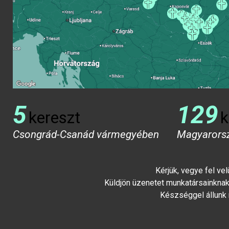
5
129
kereszt
k
Csongrád-Csanád vármegyében
Magyarors
Kérjük, vegye fel ve
Küldjön üzenetet munkatársainknak 
Készséggel állunk