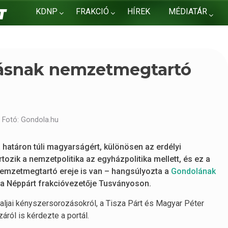
KDNP
FRAKCIÓ
HÍREK
MÉDIATÁR
KAPCSOLAT
llásnak nemzetmegtartó
 Fotó: Gondola.hu
 határon túli magyarságért, különösen az erdélyi
ozik a nemzetpolitika az egyházpolitika mellett, és ez a
nemzetmegtartó ereje is van – hangsúlyozta a
Gondolának
ata Néppárt frakcióvezetője Tusványoson.
taljai kényszersorozásokról, a Tisza Párt és Magyar Péter
áról is kérdezte a portál.