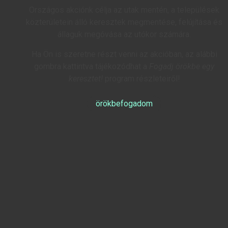
Országos akciónk célja az utak mentén, a települések
közterületein álló keresztek megmentése, felújítása és
állaguk megóvása az utókor számára.
Ha Ön is szeretne részt venni az akcióban, az alábbi
gombra kattintva tájékozódhat a
Fogadj örökbe egy
keresztet!
program részleteiről!
örökbefogadom