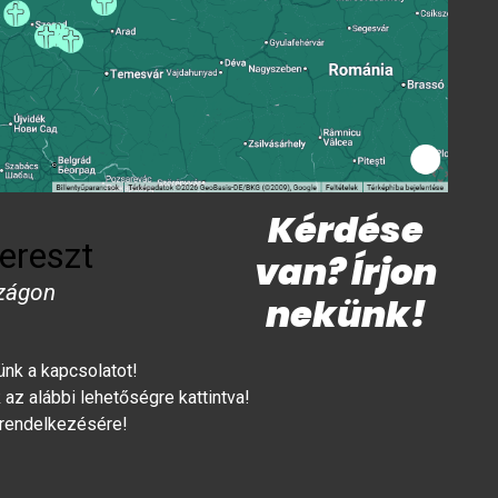
Kérdése
ereszt
van? Írjon
zágon
nekünk!
lünk a kapcsolatot!
az alábbi lehetőségre kattintva!
 rendelkezésére!