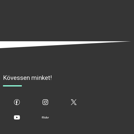
Kövessen minket!
fb
ig
x
yt
flickr