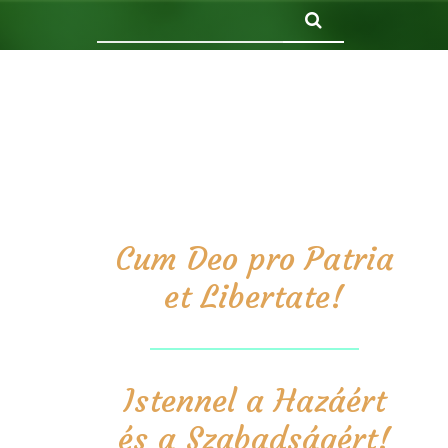
Keresés
Cum Deo pro Patria
et Libertate!
Istennel a Hazáért
és a Szabadságért!