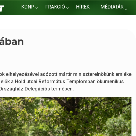
KDNP
FRAKCIÓ
HÍREK
MÉDIATÁR
KAPCSOLAT
tában
 elhelyezésével adózott mártír miniszterelnökünk emléke
iselők a Hold utcai Református Templomban ökumenikus
z Országház Delegációs termében.