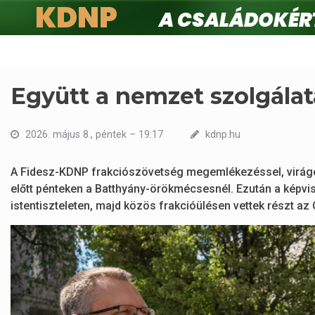
KDNP
A családokért.
Ugrás
a
tartalomra
Együtt a nemzet szolgála
2026. május 8., péntek – 19:17
kdnp.hu
A Fidesz-KDNP frakciószövetség megemlékezéssel, virágok
előtt pénteken a Batthyány-örökmécsesnél. Ezután a képv
istentiszteleten, majd közös frakcióülésen vettek részt a