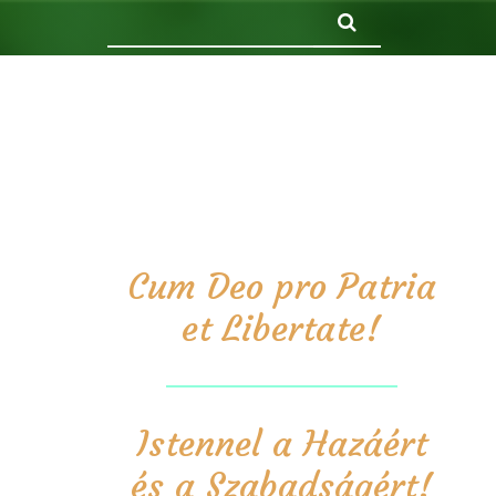
Keresés
Cum Deo pro Patria
et Libertate!
Istennel a Hazáért
és a Szabadságért!