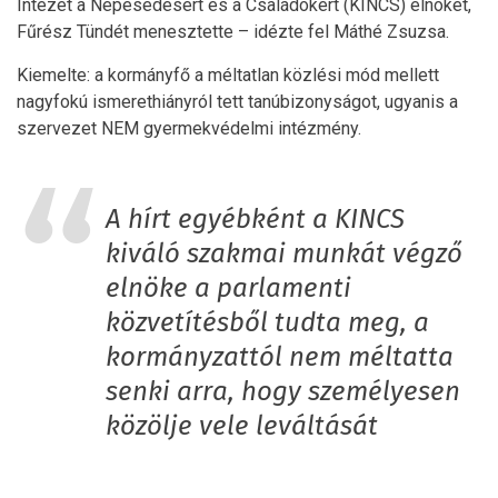
Intézet a Népesedésért és a Családokért (KINCS) elnökét,
Fűrész Tündét menesztette – idézte fel Máthé Zsuzsa.
Kiemelte: a kormányfő a méltatlan közlési mód mellett
nagyfokú ismerethiányról tett tanúbizonyságot, ugyanis a
szervezet NEM gyermekvédelmi intézmény.
A hírt egyébként a KINCS
kiváló szakmai munkát végző
elnöke a parlamenti
közvetítésből tudta meg, a
kormányzattól nem méltatta
senki arra, hogy személyesen
közölje vele leváltását