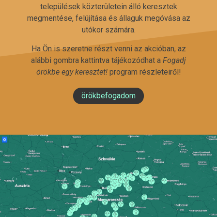
települések közterületein álló keresztek
megmentése, felújítása és állaguk megóvása az
utókor számára.
Ha Ön is szeretne részt venni az akcióban, az
alábbi gombra kattintva tájékozódhat a
Fogadj
örökbe egy keresztet!
program részleteiről!
örökbefogadom