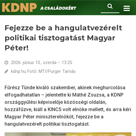
KDNP
Ugrás
Keresés
A családokért.
a
tartalomra
Fejezze be a hangulatvezérelt
politikai tisztogatást Magyar
Péter!
2026. június 10., szerda – 13:25
kdnp.hu Fotó: MTI/Purger Tamás
Fűrész Tünde kiváló szakember, akinek meghurcolása
elfogadhatatlan – jelentette ki Máthé Zsuzsa, a KDNP
országgyűlési képviselője közösségi oldalán,
hozzáfűzve, kiáll a KINCS volt elnöke mellett, és arra kéri
Magyar Péter miniszterelnököt, fejezze be a
hangulatvezérelt politikai tisztogatást.