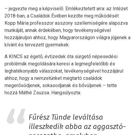
– jegyezte meg a képviselő. Emlékeztetett arra: az Intézet
2018-ban, a Családok Évében kezdte meg működését
Kopp Mária professzor asszony szellemiségére alapozva
munkáját, annak érdekében, hogy tevékenységével
hozzájáruljon ahhoz, hogy Magyarországon világra jöjjenek a
kívánt és tervezett gyermekek.
A KINCS az égető, évtizedek óta sürgető népesedési
problémák megoldására keresi a legmegfelelőbb és
leghatékonyabb válaszokat, tevékenységével hozzájárul
ahhoz, hogy a nemzetünket megtartó családok
megerősödjenek, sokasodjanak és bővüljenek – tette
hozzá Máthé Zsuzsa. Hangsúlyozta:
Fűrész Tünde leváltása
illeszkedik abba az aggasztó-