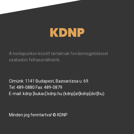
KDNP
A honlapunkon közölt tartalmak forrásmegjelöléssel
szabadon felhasználhatók.
Címünk: 1141 Budapest, Bazsarózsa u. 69.
Tel: 489-0880 Fax: 489-0879
E-mail:
kdnp
[kukac]
kdnp
.
hu
(kdnp[at]kdnp[dot]hu)
Minden jog fenntartva! © KDNP