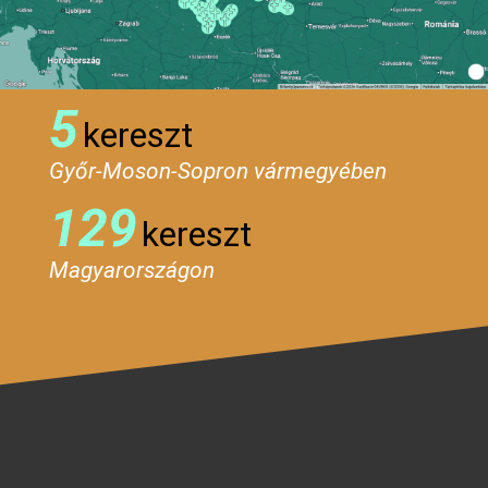
5
kereszt
Győr-Moson-Sopron vármegyében
129
kereszt
Magyarországon