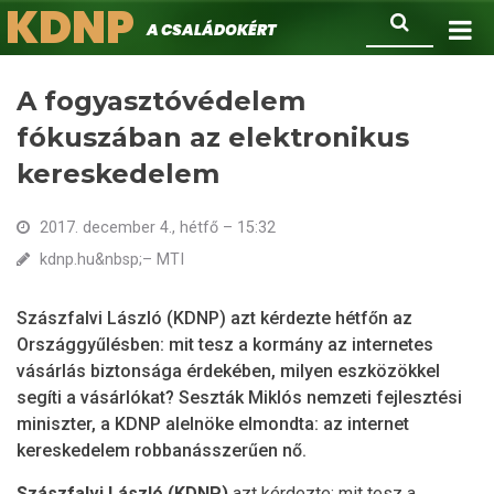
KDNP
Ugrás
Keresés
A családokért.
a
tartalomra
A fogyasztóvédelem
fókuszában az elektronikus
kereskedelem
2017. december 4., hétfő – 15:32
kdnp.hu&nbsp;– MTI
Szászfalvi László (KDNP) azt kérdezte hétfőn az
Országgyűlésben: mit tesz a kormány az internetes
vásárlás biztonsága érdekében, milyen eszközökkel
segíti a vásárlókat? Seszták Miklós nemzeti fejlesztési
miniszter, a KDNP alelnöke elmondta: az internet
kereskedelem robbanásszerűen nő.
Szászfalvi László (KDNP)
azt kérdezte: mit tesz a