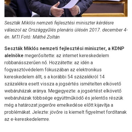
Seszták Miklós nemzeti fejlesztési miniszter kérdésre
válaszol az Országgyűlés plenáris ülésén 2017. december 4-
én. MTI Fotó: Máthé Zoltán
Seszták Miklós nemzeti fejlesztési miniszter, a KDNP
alelnöke
megerősítette: az internet kereskedelem
robbanásszerűen nő. Hozzátette: az idén a
fogyasztóvédelem fókuszában az elektronikus
kereskedelem állt, s a korábbi 54 százalékról 14
százalékra esett vissza a jogsértés ismételten elkövető
webáruházak aránya. Megjegyezte: a jogsértést elkövető
webáruházak többsége együttműködő és jelentős részük
még a határozat jogerőre emelkedése előtt kijavítja a
problémákat. Jelezte: jövőre is kiemelt figyelmet fordítanak
az e-kereskedelemre.