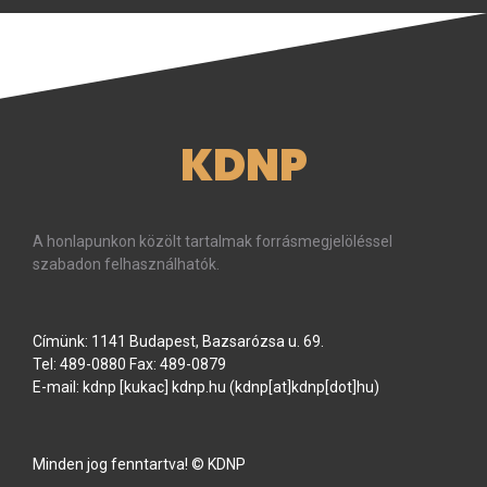
KDNP
A honlapunkon közölt tartalmak forrásmegjelöléssel
szabadon felhasználhatók.
Címünk: 1141 Budapest, Bazsarózsa u. 69.
Tel: 489-0880 Fax: 489-0879
E-mail:
kdnp
[kukac]
kdnp
.
hu
(kdnp[at]kdnp[dot]hu)
Minden jog fenntartva! © KDNP