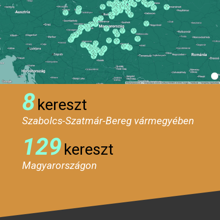
8
kereszt
Szabolcs-Szatmár-Bereg vármegyében
129
kereszt
Magyarországon