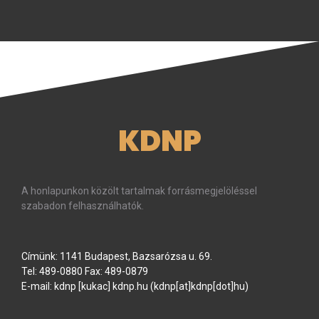
KDNP
A honlapunkon közölt tartalmak forrásmegjelöléssel
szabadon felhasználhatók.
Címünk: 1141 Budapest, Bazsarózsa u. 69.
Tel: 489-0880 Fax: 489-0879
E-mail:
kdnp
[kukac]
kdnp
.
hu
(kdnp[at]kdnp[dot]hu)