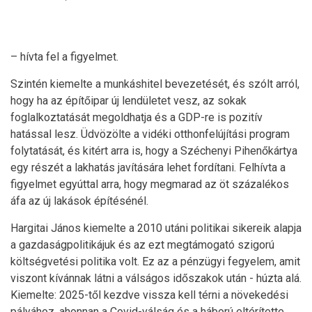
– hívta fel a figyelmet.
Szintén kiemelte a munkáshitel bevezetését, és szólt arról,
hogy ha az építőipar új lendületet vesz, az sokak
foglalkoztatását megoldhatja és a GDP-re is pozitív
hatással lesz. Üdvözölte a vidéki otthonfelújítási program
folytatását, és kitért arra is, hogy a Széchenyi Pihenőkártya
egy részét a lakhatás javítására lehet fordítani. Felhívta a
figyelmet egyúttal arra, hogy megmarad az öt százalékos
áfa az új lakások építésénél.
Hargitai János kiemelte a 2010 utáni politikai sikereik alapja
a gazdaságpolitikájuk és az ezt megtámogató szigorú
költségvetési politika volt. Ez az a pénzügyi fegyelem, amit
viszont kívánnak látni a válságos időszakok után - húzta alá.
Kiemelte: 2025-től kezdve vissza kell térni a növekedési
pályához, ahonnan a Covid-válság és a háború eltérítette