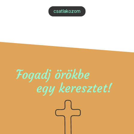
csatlakozom
Fogadj örökbe
egy keresztet!