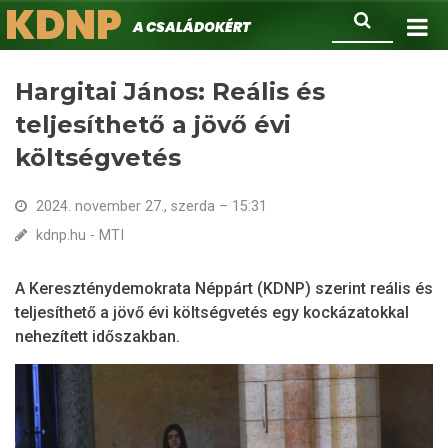
KDNP
Ugrás
Keresés
A családokért.
a
tartalomra
Hargitai János: Reális és
teljesíthető a jövő évi
költségvetés
2024. november 27., szerda – 15:31
kdnp.hu - MTI
A Kereszténydemokrata Néppárt (KDNP) szerint reális és
teljesíthető a jövő évi költségvetés egy kockázatokkal
nehezített időszakban.