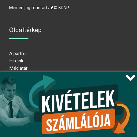
Minden jog fenntartva! © KDNP
Oldaltérkép
A pártról
Híreink
Médiatár
Impresszum
Adatkezelési nyilatkozat
Átláthatósági nyilatkozat
Ugrás az oldal tetejére
Kövessen minket!