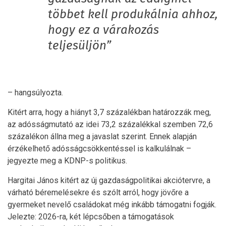
többet kell produkálnia ahhoz,
hogy ez a várakozás
teljesüljön”
– hangsúlyozta.
Kitért arra, hogy a hiányt 3,7 százalékban határozzák meg,
az adósságmutató az idei 73,2 százalékkal szemben 72,6
százalékon állna meg a javaslat szerint. Ennek alapján
érzékelhető adósságcsökkentéssel is kalkulálnak –
jegyezte meg a KDNP-s politikus.
Hargitai János kitért az új gazdaságpolitikai akciótervre, a
várható béremelésekre és szólt arról, hogy jövőre a
gyermeket nevelő családokat még inkább támogatni fogják.
Jelezte: 2026-ra, két lépcsőben a támogatások