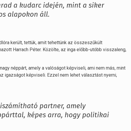
ad a kudarc idején, mint a siker
os alapokon áll.
lóra került, tettük, amit tehettünk az összeszűkült
mazott Harrach Péter. Közölte, az inga előbb-utóbb visszaleng,
agy néppárt, amely a valóságot képviseli, ami nem más, mint
z igazságot képviseli. Ezzel nem lehet választást nyerni,
kiszámítható partner, amely
árttal, képes arra, hogy politikai