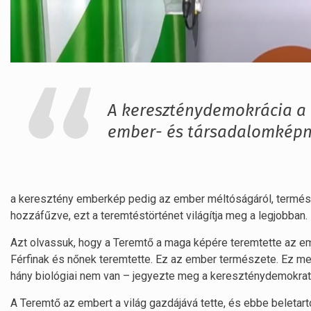
A kereszténydemokrácia a 
ember- és társadalomképne
a keresztény emberkép pedig az ember méltóságáról, termész
hozzáfűzve, ezt a teremtéstörténet világítja meg a legjobban.
Azt olvassuk, hogy a Teremtő a maga képére teremtette az em
Férfinak és nőnek teremtette. Ez az ember természete. Ez meg
hány biológiai nem van – jegyezte meg a kereszténydemokrata
A Teremtő az embert a világ gazdájává tette, és ebbe beletarto