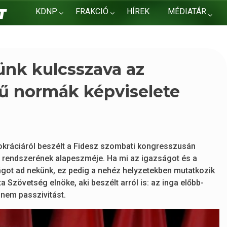
KDNP
FRAKCIÓ
HÍREK
MÉDIATÁR
KAPCSOLAT
ünk kulcsszava az
yű normák képviselete
kráciáról beszélt a Fidesz szombati kongresszusán
i rendszerének alapeszméje. Ha mi az igazságot és a
ságot ad nekünk, ez pedig a nehéz helyzetekben mutatkozik
zövetség elnöke, aki beszélt arról is: az inga előbb-
 nem passzivitást.