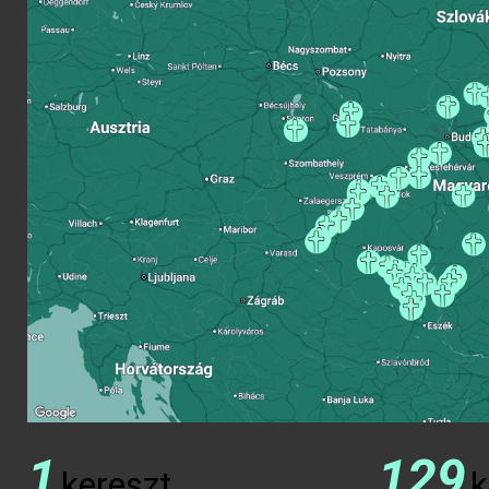
1
129
kereszt
k