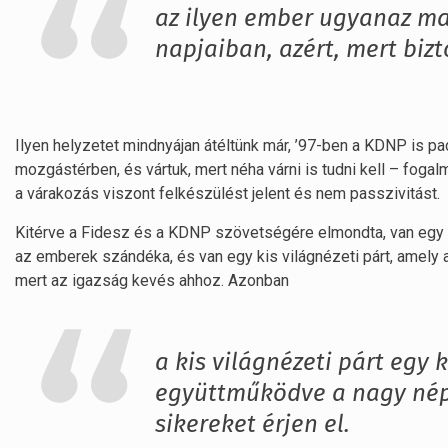
az ilyen ember ugyanaz mar
napjaiban, azért, mert bizt
Ilyen helyzetet mindnyájan átéltünk már, ’97-ben a KDNP is pad
mozgástérben, és vártuk, mert néha várni is tudni kell – fogal
a várakozás viszont felkészülést jelent és nem passzivitást.
Kitérve a Fidesz és a KDNP szövetségére elmondta, van egy n
az emberek szándéka, és van egy kis világnézeti párt, amely a
mert az igazság kevés ahhoz. Azonban
a kis világnézeti párt egy 
együttműködve a nagy népp
sikereket érjen el.