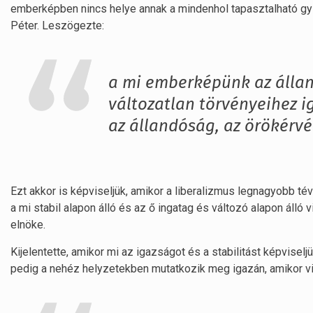
emberképben nincs helye annak a mindenhol tapasztalható gyű
Péter. Leszögezte:
a mi emberképünk az állan
változatlan törvényeihez 
az állandóság, az örökérv
Ezt akkor is képviseljük, amikor a liberalizmus legnagyobb té
a mi stabil alapon álló és az ő ingatag és változó alapon ál
elnöke.
Kijelentette, amikor mi az igazságot és a stabilitást képvise
pedig a nehéz helyzetekben mutatkozik meg igazán, amikor vi