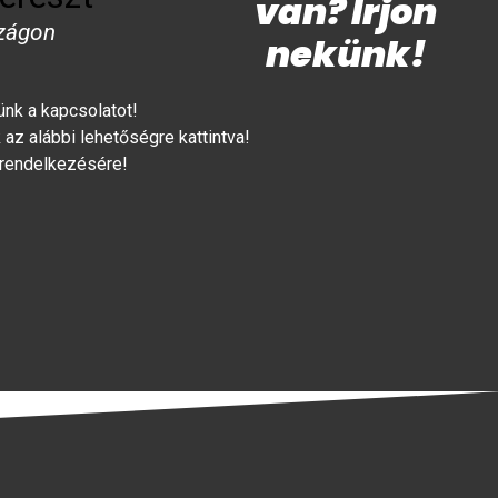
van? Írjon
zágon
nekünk!
lünk a kapcsolatot!
az alábbi lehetőségre kattintva!
 rendelkezésére!