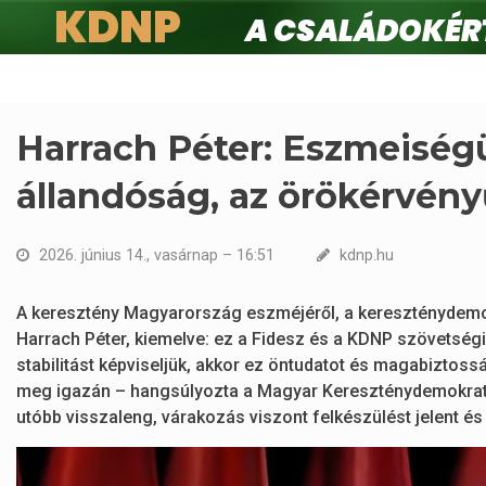
KDNP
A családokért.
Ugrás
a
tartalomra
Harrach Péter: Eszmeiség
állandóság, az örökérvén
2026. június 14., vasárnap – 16:51
kdnp.hu
A keresztény Magyarország eszméjéről, a kereszténydemo
Harrach Péter, kiemelve: ez a Fidesz és a KDNP szövetség
stabilitást képviseljük, akkor ez öntudatot és magabiztos
meg igazán – hangsúlyozta a Magyar Kereszténydemokrata S
utóbb visszaleng, várakozás viszont felkészülést jelent és