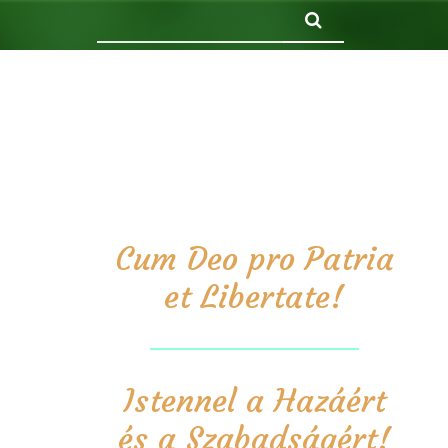
Keresés
Cum Deo pro Patria
et Libertate!
Istennel a Hazáért
és a Szabadságért!