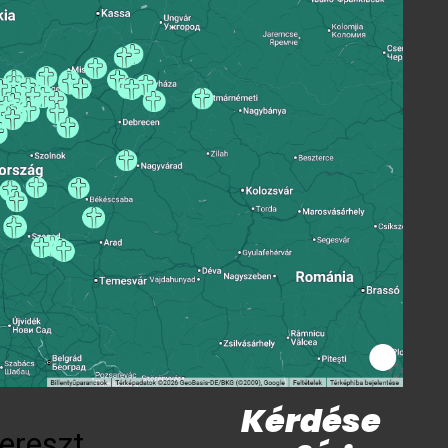
Kérdése
ereszt