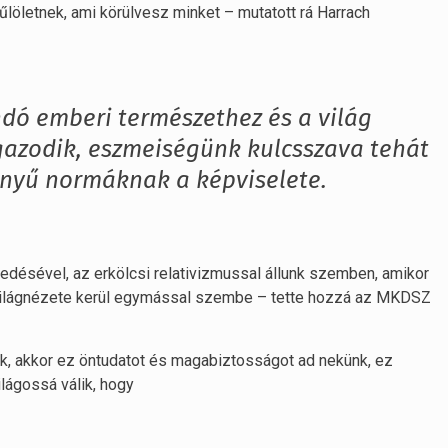
löletnek, ami körülvesz minket – mutatott rá Harrach
dó emberi természethez és a világ
igazodik, eszmeiségünk kulcsszava tehát
ényű normáknak a képviselete.
vedésével, az erkölcsi relativizmussal állunk szemben, amikor
ló világnézete kerül egymással szembe – tette hozzá az MKDSZ
ljük, akkor ez öntudatot és magabiztosságot ad nekünk, ez
lágossá válik, hogy