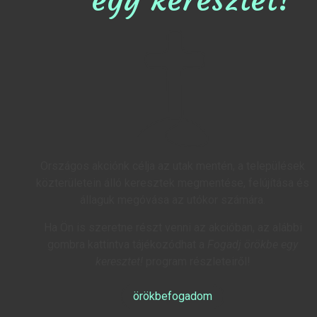
egy keresztet!
Országos akciónk célja az utak mentén, a települések
közterületein álló keresztek megmentése, felújítása és
állaguk megóvása az utókor számára.
Ha Ön is szeretne részt venni az akcióban, az alábbi
gombra kattintva tájékozódhat a
Fogadj örökbe egy
keresztet!
program részleteiről!
örökbefogadom