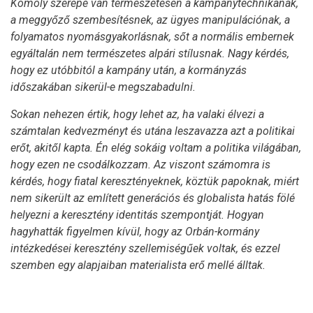
Komoly szerepe van természetesen a kampánytechnikának,
a meggyőző szembesítésnek, az ügyes manipulációnak, a
folyamatos nyomásgyakorlásnak, sőt a normális embernek
egyáltalán nem természetes alpári stílusnak. Nagy kérdés,
hogy ez utóbbitól a kampány után, a kormányzás
időszakában sikerül-e megszabadulni.
Sokan nehezen értik, hogy lehet az, ha valaki élvezi a
számtalan kedvezményt és utána leszavazza azt a politikai
erőt, akitől kapta. Én elég sokáig voltam a politika világában,
hogy ezen ne csodálkozzam. Az viszont számomra is
kérdés, hogy fiatal keresztényeknek, köztük papoknak, miért
nem sikerült az említett generációs és globalista hatás fölé
helyezni a keresztény identitás szempontját. Hogyan
hagyhatták figyelmen kívül, hogy az Orbán-kormány
intézkedései keresztény szellemiségűek voltak, és ezzel
szemben egy alapjaiban materialista erő mellé álltak.