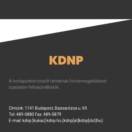
KDNP
A honlapunkon közölt tartalmak forrásmegjelöléssel
szabadon felhasználhatók.
Címünk: 1141 Budapest, Bazsarózsa u. 69.
Tel: 489-0880 Fax: 489-0879
E-mail:
kdnp
[kukac]
kdnp
.
hu
(kdnp[at]kdnp[dot]hu)