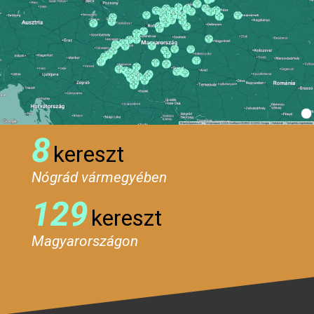
8
kereszt
Nógrád vármegyében
129
kereszt
Magyarországon