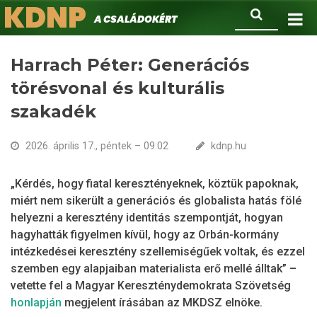
KDNP
Ugrás
Keresés
A családokért.
a
tartalomra
Harrach Péter: Generációs
törésvonal és kulturális
szakadék
2026. április 17., péntek – 09:02
kdnp.hu
„Kérdés, hogy fiatal keresztényeknek, köztük papoknak,
miért nem sikerült a generációs és globalista hatás fölé
helyezni a keresztény identitás szempontját, hogyan
hagyhatták figyelmen kívül, hogy az Orbán-kormány
intézkedései keresztény szellemiségűek voltak, és ezzel
szemben egy alapjaiban materialista erő mellé álltak” –
vetette fel a Magyar Kereszténydemokrata Szövetség
honlapján
megjelent írásában az MKDSZ elnöke.