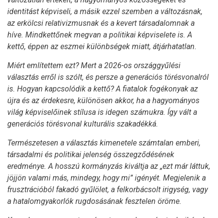
identitást képviseli, a másik ezzel szemben a változásnak,
az erkölcsi relativizmusnak és a kevert társadalomnak a
híve. Mindkettőnek megvan a politikai képviselete is. A
kettő, éppen az eszmei különbségek miatt, átjárhatatlan.
Miért említettem ezt? Mert a 2026-os országgyűlési
választás erről is szólt, és persze a generációs törésvonalról
is. Hogyan kapcsolódik a kettő? A fiatalok fogékonyak az
újra és az érdekesre, különösen akkor, ha a hagyományos
világ képviselőinek stílusa is idegen számukra. Így vált a
generációs törésvonal kulturális szakadékká.
Természetesen a választás kimenetele számtalan emberi,
társadalmi és politikai jelenség összegződésének
eredménye. A hosszú kormányzás kiváltja az „ezt már láttuk,
jöjjön valami más, mindegy, hogy mi” igényét. Megjelenik a
frusztrációból fakadó gyűlölet, a felkorbácsolt irigység, vagy
a hatalomgyakorlók rugdosásának fesztelen öröme.