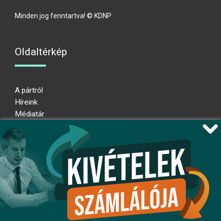
Minden jog fenntartva! © KDNP
Oldaltérkép
A pártról
Híreink
Médiatár
Impresszum
Adatkezelési nyilatkozat
Átláthatósági nyilatkozat
Ugrás az oldal tetejére
Kövessen minket!