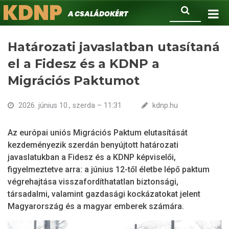
KDNP
Ugrás
Keresés
A családokért.
a
tartalomra
Határozati javaslatban utasítaná
el a Fidesz és a KDNP a
Migrációs Paktumot
2026. június 10., szerda – 11:31
kdnp.hu
Az európai uniós Migrációs Paktum elutasítását
kezdeményezik szerdán benyújtott határozati
javaslatukban a Fidesz és a KDNP képviselői,
figyelmeztetve arra: a június 12-től életbe lépő paktum
végrehajtása visszafordíthatatlan biztonsági,
társadalmi, valamint gazdasági kockázatokat jelent
Magyarország és a magyar emberek számára.