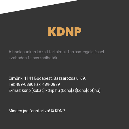
KDNP
A honlapunkon közölt tartalmak forrásmegjelöléssel
szabadon felhasználhatók.
Címünk: 1141 Budapest, Bazsarózsa u. 69.
Tel: 489-0880 Fax: 489-0879
E-mail:
kdnp
[kukac]
kdnp
.
hu
(kdnp[at]kdnp[dot]hu)
Minden jog fenntartva! © KDNP