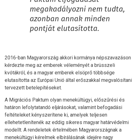
megakadályozni nem tudta,
azonban annak minden
pontját elutasította.
2016-ban Magyarország akkori kormánya népszavazáson
kérdezte meg az emberek véleményét a brüsszeli
kvótákról, és a magyar emberek elsöprő többsége
elutasította az Európai Unió által erőszakkal megvalósítani
tervezett betelepítéseket.
A Migrációs Paktum olyan menekültügyi, előszűrési és
határon lefolytatandó eljárásokat, valamint befogadási
feltételeket kényszerítene ki, amelyek teljesen
ellehetetlenítenék az eddig sikeres magyar határvédelmi
modellt. A rendeletek értelmében Magyarországnak a
menekültügyi kérelmek elbírálásának idejére nagy