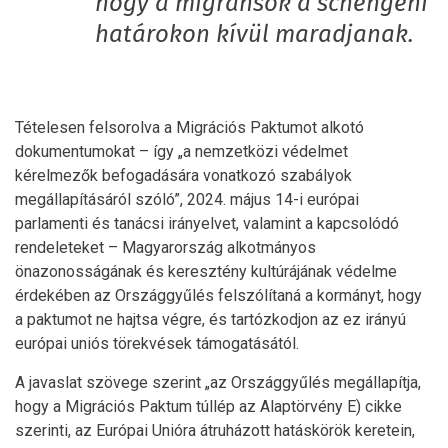
hogy a migránsok a schengeni
határokon kívül maradjanak.
Tételesen felsorolva a Migrációs Paktumot alkotó
dokumentumokat – így „a nemzetközi védelmet
kérelmezők befogadására vonatkozó szabályok
megállapításáról szóló”, 2024. május 14-i európai
parlamenti és tanácsi irányelvet, valamint a kapcsolódó
rendeleteket – Magyarország alkotmányos
önazonosságának és keresztény kultúrájának védelme
érdekében az Országgyűlés felszólítaná a kormányt, hogy
a paktumot ne hajtsa végre, és tartózkodjon az ez irányú
európai uniós törekvések támogatásától.
A javaslat szövege szerint „az Országgyűlés megállapítja,
hogy a Migrációs Paktum túllép az Alaptörvény E) cikke
szerinti, az Európai Unióra átruházott hatáskörök keretein,