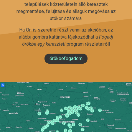
települések közterületein álló keresztek
megmentése, felújítása és állaguk megóvása az
utókor számára.
Ha Ön is szeretne részt venni az akcióban, az
alábbi gombra kattintva tájékozódhat a
Fogadj
örökbe egy keresztet!
program részleteiről!
örökbefogadom