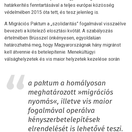
határkerítés fenntartásával a teljes európai közösség
védelmében 2015 óta tett, és tesz jelenleg is.
A Migrációs Paktum a „szolidaritás” fogalmával visszaélve
bevezeti a kötelező elosztási kvótát. A szabályozás
értelmében Brüsszel önkényesen, egyoldalúan
határozhatná meg, hogy Magyarországnak hány migránst
kell átvennie és betelepítenie. Menekültügyi
válsághelyzetek és vis maior helyzetek kezelése során
a paktum a homályosan
meghatározott »migrációs
nyomás«, illetve vis maior
fogalmával operálva
kényszerbetelepítések
elrendelését is lehetővé teszi.