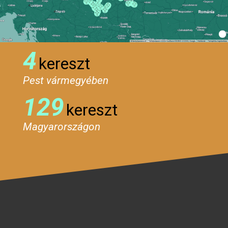
4
kereszt
Pest vármegyében
129
kereszt
Magyarországon